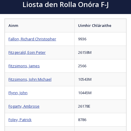
Liosta den Rolla Onóra F-J
Ainm
Uimhir Chláraithe
Fallon, Richard Christopher
9936
Fitzgerald, Eoin Peter
26158M
Fitzsimons, James
2566
Fitzsimons, John Michael
10543M
Flynn, John
10445M
Fogarty, Ambrose
26178E
Foley, Patrick
8786