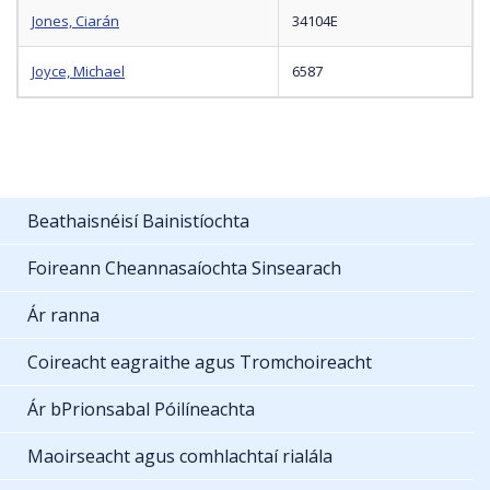
Jones, Ciarán
34104E
Joyce, Michael
6587
Beathaisnéisí Bainistíochta
Foireann Cheannasaíochta Sinsearach
Ár ranna
Coireacht eagraithe agus Tromchoireacht
Ár bPrionsabal Póilíneachta
Maoirseacht agus comhlachtaí rialála