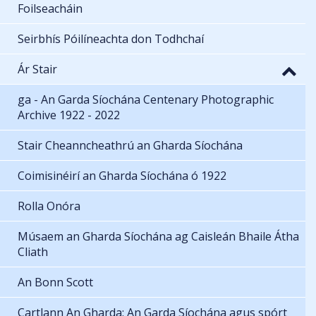
Foilseacháin
Seirbhís Póilíneachta don Todhchaí
Ár Stair
ga - An Garda Síochána Centenary Photographic
Archive 1922 - 2022
Stair Cheanncheathrú an Gharda Síochána
Coimisinéirí an Gharda Síochána ó 1922
Rolla Onóra
Músaem an Gharda Síochána ag Caisleán Bhaile Átha
Cliath
An Bonn Scott
Cartlann An Gharda: An Garda Síochána agus spórt