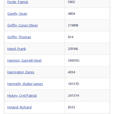
Forde, Patrick
5802
Gantly, Sean
4804
Griffin, Conor Oliver
27489E
Griffin, Thomas
814
Hand, Frank
20594L
Harmon, Garreth Noel
26650G
Harrington, Denis
4034
Hennelly, Walter James
18137D
Hickey, Cyril Patrick
24131H
Hyland, Richard
8333