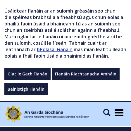
Úsáidtear fianáin ar an suíomh gréasáin seo chun
d'eispéireas brabhsála a fheabhsú agus chun eolas a
bhailiú faoin úsáid a bhaineann tú as an suíomh seo
chun an tseirbhís atá á soláthar againn a fheabhsú.
Mura nglactar le fianáin ní oibreoidh gnéithe áirithe
den suíomh, cosúil le físeán. Tabhair cuairt ar
leathanach ár
bPolasaí Fianáin
más mian leat tuilleadh
eolais a fháil faoin úsáid a bhainimid as fianáin.
Glac le Gach Fianán
Fianáin Riachtanacha Amháin
Bainistigh Fianáin
Togg
navig