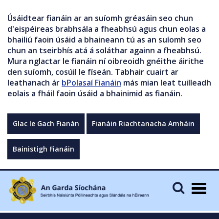
Úsáidtear fianáin ar an suíomh gréasáin seo chun
d'eispéireas brabhsála a fheabhsú agus chun eolas a
bhailiú faoin úsáid a bhaineann tú as an suíomh seo
chun an tseirbhís atá á soláthar againn a fheabhsú.
Mura nglactar le fianáin ní oibreoidh gnéithe áirithe
den suíomh, cosúil le físeán. Tabhair cuairt ar
leathanach ár
bPolasaí Fianáin
más mian leat tuilleadh
eolais a fháil faoin úsáid a bhainimid as fianáin.
Glac le Gach Fianán
Fianáin Riachtanacha Amháin
Bainistigh Fianáin
Togg
navig