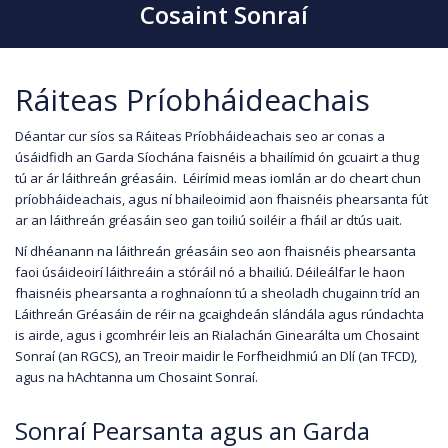
Cosaint Sonraí
Ráiteas Príobháideachais
Déantar cur síos sa Ráiteas Príobháideachais seo ar conas a
úsáidfidh an Garda Síochána faisnéis a bhailímid ón gcuairt a thug
tú ar ár láithreán gréasáin. Léirímid meas iomlán ar do cheart chun
príobháideachais, agus ní bhaileoimid aon fhaisnéis phearsanta fút
ar an láithreán gréasáin seo gan toiliú soiléir a fháil ar dtús uait.
Ní dhéanann na láithreán gréasáin seo aon fhaisnéis phearsanta
faoi úsáideoirí láithreáin a stóráil nó a bhailiú. Déileálfar le haon
fhaisnéis phearsanta a roghnaíonn tú a sheoladh chugainn tríd an
Láithreán Gréasáin de réir na gcaighdeán slándála agus rúndachta
is airde, agus i gcomhréir leis an Rialachán Ginearálta um Chosaint
Sonraí (an RGCS), an Treoir maidir le Forfheidhmiú an Dlí (an TFCD),
agus na hAchtanna um Chosaint Sonraí.
Sonraí Pearsanta agus an Garda