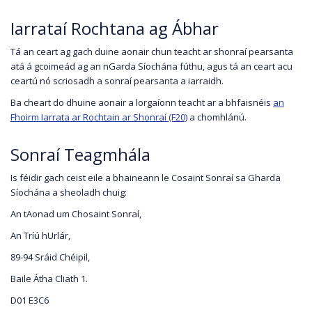
Iarrataí Rochtana ag Ábhar
Tá an ceart ag gach duine aonair chun teacht ar shonraí pearsanta
atá á gcoimeád ag an nGarda Síochána fúthu, agus tá an ceart acu
ceartú nó scriosadh a sonraí pearsanta a iarraidh.
Ba cheart do dhuine aonair a lorgaíonn teacht ar a bhfaisnéis
an
Fhoirm Iarrata ar Rochtain ar Shonraí (F20)
a chomhlánú.
Sonraí Teagmhála
Is féidir gach ceist eile a bhaineann le Cosaint Sonraí sa Gharda
Síochána a sheoladh chuig:
An tAonad um Chosaint Sonraí,
An Tríú hUrlár,
89-94 Sráid Chéipil,
Baile Átha Cliath 1.
D01 E3C6