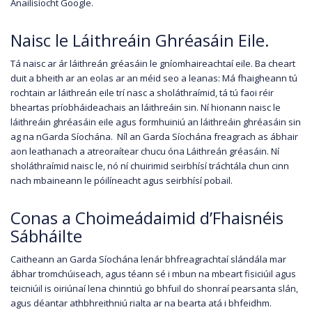
Anailísíocht Google.
Naisc le Láithreáin Ghréasáin Eile.
Tá naisc ar ár láithreán gréasáin le gníomhaireachtaí eile. Ba cheart
duit a bheith ar an eolas ar an méid seo a leanas: Má fhaigheann tú
rochtain ar láithreán eile trí nasc a sholáthraímid, tá tú faoi réir
bheartas príobháideachais an láithreáin sin. Ní hionann naisc le
láithreáin ghréasáin eile agus formhuiniú an láithreáin ghréasáin sin
ag na nGarda Síochána. Níl an Garda Síochána freagrach as ábhair
aon leathanach a atreoraítear chucu óna Láithreán gréasáin. Ní
sholáthraímid naisc le, nó ní chuirimid seirbhísí tráchtála chun cinn
nach mbaineann le póilíneacht agus seirbhísí pobail.
Conas a Choimeádaimid d’Fhaisnéis
Sábháilte
Caitheann an Garda Síochána lenár bhfreagrachtaí slándála mar
ábhar tromchúiseach, agus téann sé i mbun na mbeart fisiciúil agus
teicniúil is oiriúnaí lena chinntiú go bhfuil do shonraí pearsanta slán,
agus déantar athbhreithniú rialta ar na bearta atá i bhfeidhm.