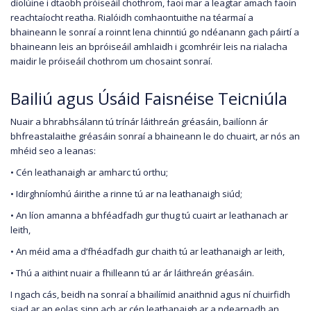
díolúine i dtaobh próiseáil chothrom, faoi mar a leagtar amach faoin
reachtaíocht reatha. Rialóidh comhaontuithe na téarmaí a
bhaineann le sonraí a roinnt lena chinntiú go ndéanann gach páirtí a
bhaineann leis an bpróiseáil amhlaidh i gcomhréir leis na rialacha
maidir le próiseáil chothrom um chosaint sonraí.
Bailiú agus Úsáid Faisnéise Teicniúla
Nuair a bhrabhsálann tú trínár láithreán gréasáin, bailíonn ár
bhfreastalaithe gréasáin sonraí a bhaineann le do chuairt, ar nós an
mhéid seo a leanas:
• Cén leathanaigh ar amharc tú orthu;
• Idirghníomhú áirithe a rinne tú ar na leathanaigh siúd;
• An líon amanna a bhféadfadh gur thug tú cuairt ar leathanach ar
leith,
• An méid ama a d’fhéadfadh gur chaith tú ar leathanaigh ar leith,
• Thú a aithint nuair a fhilleann tú ar ár láithreán gréasáin.
I ngach cás, beidh na sonraí a bhailímid anaithnid agus ní chuirfidh
siad ar an eolas sinn ach ar cén leathanaigh ar a ndearnadh an