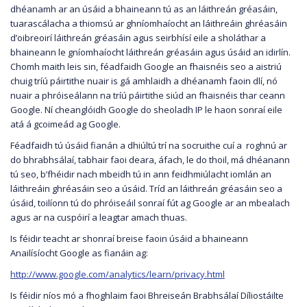
dhéanamh ar an úsáid a bhaineann tú as an láithreán gréasáin,
tuarascálacha a thiomsú ar ghníomhaíocht an láithreáin ghréasáin
d’oibreoirí láithreán gréasáin agus seirbhísí eile a sholáthar a
bhaineann le gníomhaíocht láithreán gréasáin agus úsáid an idirlín.
Chomh maith leis sin, féadfaidh Google an fhaisnéis seo a aistriú
chuig tríú páirtithe nuair is gá amhlaidh a dhéanamh faoin dlí, nó
nuair a phróiseálann na tríú páirtithe siúd an fhaisnéis thar ceann
Google. Ní cheanglóidh Google do sheoladh IP le haon sonraí eile
atá á gcoimeád ag Google.
Féadfaidh tú úsáid fianán a dhiúltú trí na socruithe cuí a roghnú ar
do bhrabhsálaí, tabhair faoi deara, áfach, le do thoil, má dhéanann
tú seo, b’fhéidir nach mbeidh tú in ann feidhmiúlacht iomlán an
láithreáin ghréasáin seo a úsáid. Tríd an láithreán gréasáin seo a
úsáid, toilíonn tú do phróiseáil sonraí fút ag Google ar an mbealach
agus ar na cuspóirí a leagtar amach thuas.
Is féidir teacht ar shonraí breise faoin úsáid a bhaineann
Anailísíocht Google as fianáin ag:
http://www.google.com/analytics/learn/privacy.html
Is féidir níos mó a fhoghlaim faoi Bhreiseán Brabhsálaí Díliostáilte