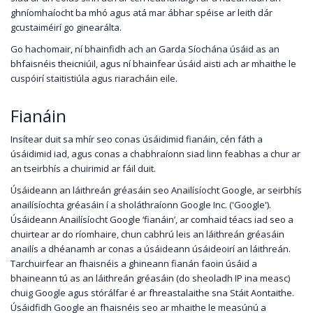
ghníomhaíocht ba mhó agus atá mar ábhar spéise ar leith dár
gcustaiméirí go ginearálta.
Go hachomair, ní bhainfidh ach an Garda Síochána úsáid as an
bhfaisnéis theicniúil, agus ní bhainfear úsáid aisti ach ar mhaithe le
cuspóirí staitistiúla agus riaracháin eile.
Fianáin
Insítear duit sa mhír seo conas úsáidimid fianáin, cén fáth a
úsáidimid iad, agus conas a chabhraíonn siad linn feabhas a chur ar
an tseirbhís a chuirimid ar fáil duit.
Úsáideann an láithreán gréasáin seo Anailísíocht Google, ar seirbhís
anailísíochta gréasáin í a sholáthraíonn Google Inc. ('Google').
Úsáideann Anailísíocht Google ‘fianáin’, ar comhaid téacs iad seo a
chuirtear ar do ríomhaire, chun cabhrú leis an láithreán gréasáin
anailís a dhéanamh ar conas a úsáideann úsáideoirí an láithreán.
Tarchuirfear an fhaisnéis a ghineann fianán faoin úsáid a
bhaineann tú as an láithreán gréasáin (do sheoladh IP ina measc)
chuig Google agus stórálfar é ar fhreastalaithe sna Stáit Aontaithe.
Úsáidfidh Google an fhaisnéis seo ar mhaithe le measúnú a