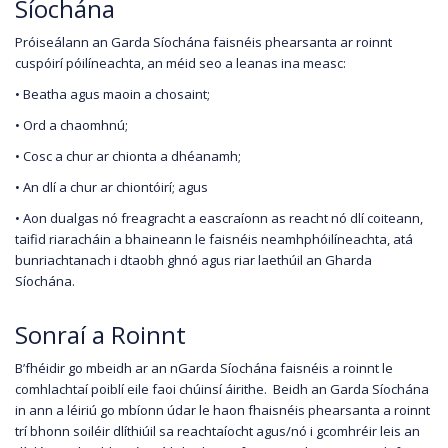
Síochána
Próiseálann an Garda Síochána faisnéis phearsanta ar roinnt
cuspóirí póilíneachta, an méid seo a leanas ina measc:
• Beatha agus maoin a chosaint;
• Ord a chaomhnú;
• Cosc a chur ar chionta a dhéanamh;
• An dlí a chur ar chiontóirí; agus
• Aon dualgas nó freagracht a eascraíonn as reacht nó dlí coiteann,
taifid riaracháin a bhaineann le faisnéis neamhphóilíneachta, atá
bunriachtanach i dtaobh ghnó agus riar laethúil an Gharda
Síochána.
Sonraí a Roinnt
B’fhéidir go mbeidh ar an nGarda Síochána faisnéis a roinnt le
comhlachtaí poiblí eile faoi chúinsí áirithe. Beidh an Garda Síochána
in ann a léiriú go mbíonn údar le haon fhaisnéis phearsanta a roinnt
trí bhonn soiléir dlíthiúil sa reachtaíocht agus/nó i gcomhréir leis an