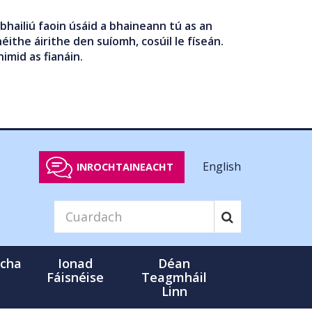
bhailiú faoin úsáid a bhaineann tú as an
éithe áirithe den suíomh, cosúil le físeán.
nimid as fianáin.
English
INROCHTAINEACHT
cha
Ionad
Déan
Fáisnéise
Teagmháil
Linn