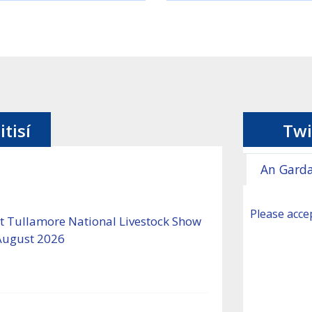
itisí
Twi
An Garda
Please accep
 Tullamore National Livestock Show
August 2026