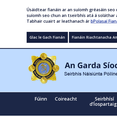
Úsáidtear fianáin ar an suíomh gréasáin seo 
suíomh seo chun an tseirbhís atá á soláthar a
Tabhair cuairt ar leathanach ár
bPolasaí Fian
Glac le Gach Fianán
Fianáin Riachtanacha A
Fúinn
Coireacht
Seirbhísí
d’Íospartai