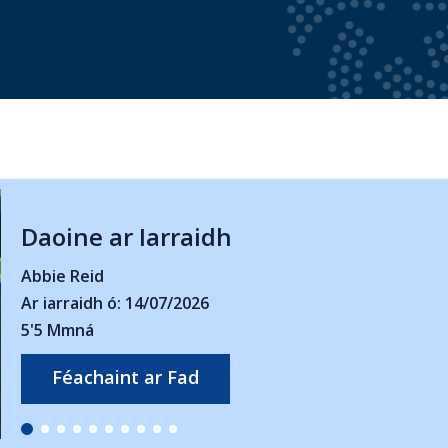
Daoine ar Iarraidh
Erinn O’Brien
Ar iarraidh ó: 20/06/2026
5'10 Fireann
Féachaint ar Fad