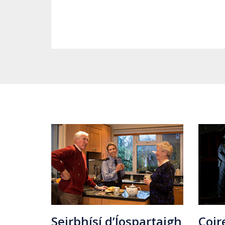
Seirbhísí d’Íospartaigh
Coir