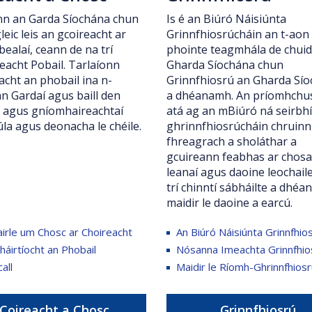
Is é an Biúró Náisiúnta
nn an Garda Síochána chun
Grinnfhiosrúcháin an t-aon
gleic leis an gcoireacht ar
phointe teagmhála de chuid
bealaí, ceann de na trí
Gharda Síochána chun
eacht Pobail. Tarlaíonn
Grinnfhiosrú an Gharda Sí
acht an phobail ina n-
a dhéanamh. An príomhchu
n Gardaí agus baill den
atá ag an mBiúró ná seirbh
 agus gníomhaireachtaí
ghrinnfhiosrúcháin chruinn
la agus deonacha le chéile.
fhreagrach a sholáthar a
gcuireann feabhas ar chosa
leanaí agus daoine leochail
trí chinntí sábháilte a dhé
maidir le daoine a earcú.
irle um Chosc ar Choireacht
An Biúró Náisiúnta Grinnfhio
áirtíocht an Phobail
Nósanna Imeachta Grinnfhio
all
Maidir le Ríomh-Ghrinnfhios
Coireacht a Chosc
Grinnfhiosrú