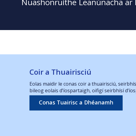
Nuashonruithe Leanúnacha ar E
raidh
Coir a Thuairisciú
Daoi
i
Eolas maidir le conas coir a thuairisciú, seirbhí
Abbie 
bileog eolais d’íospartaigh, oifigí seirbhísí d’ío
/2026
Ar iar
5'5 M
Conas Tuairisc a Dhéanamh
Fad
Fé