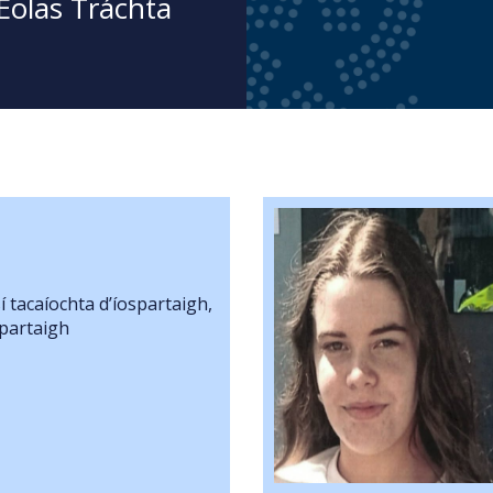
olas Tráchta
ne ar Iarraidh
sí tacaíochta d’íospartaigh,
Reid
spartaigh
raidh ó: 14/07/2026
mná
achaint ar Fad