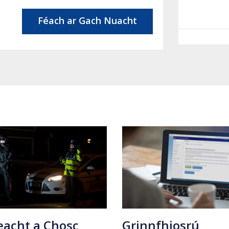
Féach ar Gach Nuacht
Grinnfhiosrú
eacht a Chosc