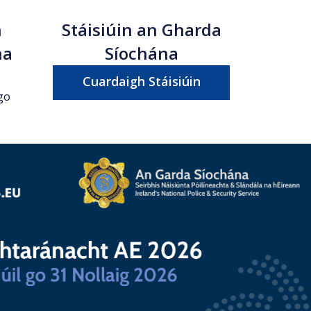
n
Stáisiúin an Gharda
na
Síochána
Cuardaigh Stáisiúin
go