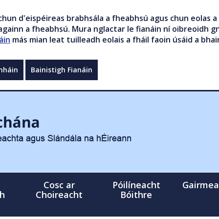
chun d'eispéireas brabhsála a fheabhsú agus chun eolas a 
gainn a fheabhsú. Mura nglactar le fianáin ní oibreoidh gn
áin
más mian leat tuilleadh eolais a fháil faoin úsáid a bhai
mháin
Bainistigh Fianáin
Cosc ar
Póilíneacht
Gairmea
gh
Choireacht
Bóithre