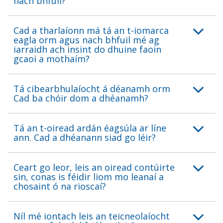
nach bhfuil?
Cad a tharlaíonn má tá an t-iomarca
eagla orm agus nach bhfuil mé ag
iarraidh ach insint do dhuine faoin
gcaoi a mothaím?
Tá cibearbhulaíocht á déanamh orm
Cad ba chóir dom a dhéanamh?
Tá an t-oiread ardán éagsúla ar líne
ann. Cad a dhéanann siad go léir?
Ceart go leor, leis an oiread contúirte
sin, conas is féidir liom mo leanaí a
chosaint ó na rioscaí?
Níl mé iontach leis an teicneolaíocht