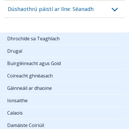
Dúshaothrú páistí ar líne: Séanadh
Dhrochíde sa Teaghlach
Drugaí
Buirgléireacht agus Goid
Coireacht ghnéasach
Gáinneáil ar dhaoine
Ionsaithe
Calaois
Damáiste Coiriúil