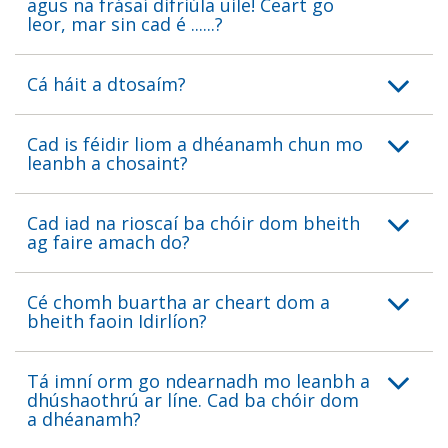
agus na frásaí difriúla uile! Ceart go
leor, mar sin cad é ......?
Cá háit a dtosaím?
Cad is féidir liom a dhéanamh chun mo
leanbh a chosaint?
Cad iad na rioscaí ba chóir dom bheith
ag faire amach do?
Cé chomh buartha ar cheart dom a
bheith faoin Idirlíon?
Tá imní orm go ndearnadh mo leanbh a
dhúshaothrú ar líne. Cad ba chóir dom
a dhéanamh?