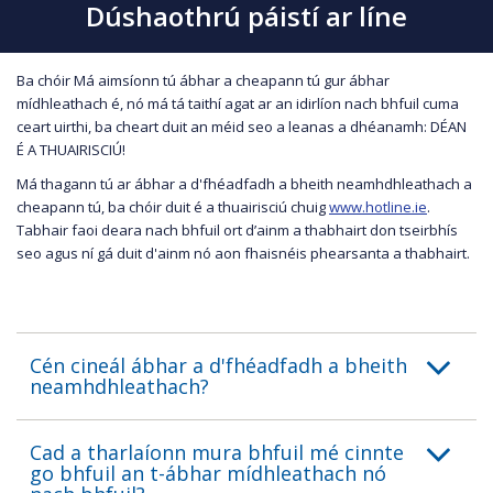
Dúshaothrú páistí ar líne
Ba chóir Má aimsíonn tú ábhar a cheapann tú gur ábhar
mídhleathach é, nó má tá taithí agat ar an idirlíon nach bhfuil cuma
ceart uirthi, ba cheart duit an méid seo a leanas a dhéanamh: DÉAN
É A THUAIRISCIÚ!
Má thagann tú ar ábhar a d'fhéadfadh a bheith neamhdhleathach a
cheapann tú, ba chóir duit é a thuairisciú chuig
www.hotline.ie
.
Tabhair faoi deara nach bhfuil ort d’ainm a thabhairt don tseirbhís
seo agus ní gá duit d'ainm nó aon fhaisnéis phearsanta a thabhairt.
Cén cineál ábhar a d'fhéadfadh a bheith
neamhdhleathach?
Cad a tharlaíonn mura bhfuil mé cinnte
go bhfuil an t-ábhar mídhleathach nó