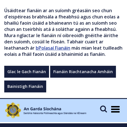
Úsáidtear fianáin ar an suíomh gréasáin seo chun
d'eispéireas brabhsála a fheabhsú agus chun eolas a
bhailiú faoin úsáid a bhaineann tú as an suíomh seo
chun an tseirbhís atá á soláthar againn a fheabhsú.
Mura nglactar le fianáin ní oibreoidh gnéithe áirithe
den suíomh, cosúil le físeán. Tabhair cuairt ar
leathanach ár
bPolasaí Fianáin
más mian leat tuilleadh
eolais a fháil faoin úsáid a bhainimid as fianáin.
Glac le Gach Fianán
Fianáin Riachtanacha Amháin
Bainistigh Fianáin
Togg
navig