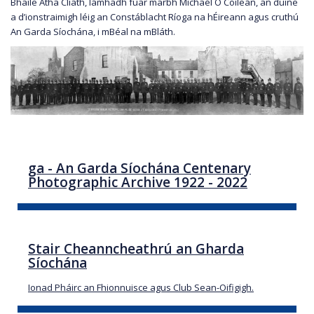
Bhaile Átha Cliath, lámhadh fuar marbh Míchaél Ó Coileán, an duine
a d’ionstraimigh léig an Constáblacht Ríoga na hÉireann agus cruthú
An Garda Síochána, i mBéal na mBláth.
ga - An Garda Síochána Centenary
Photographic Archive 1922 - 2022
Stair Cheanncheathrú an Gharda
Síochána
Ionad Pháirc an Fhionnuisce agus Club Sean-Oifigigh.