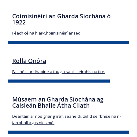
Coimisinéirí an Gharda Síochána ó
1922
Féach cé na hiar-Choimisinéirí anseo.
Rolla Onóra
Faisnéis ar dhaoine a thug a saol i seirbhís na tíre.
Músaem an Gharda Síochána ag
Caisleán Bhaile Átha Cliath
Déantáin ar nós grianghraf, seanéidí, taifid seirbhíse na n-
iarrbhall agus níos mó.