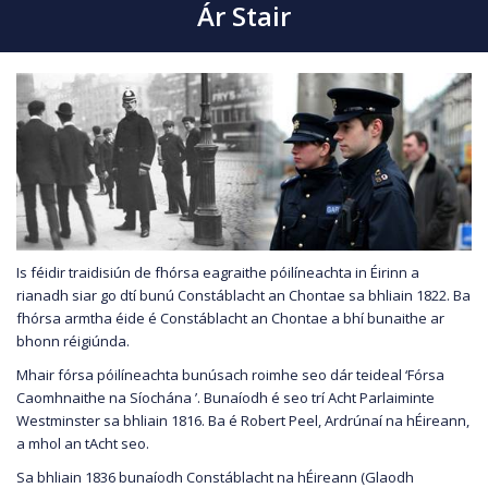
Ár Stair
Is féidir traidisiún de fhórsa eagraithe póilíneachta in Éirinn a
rianadh siar go dtí bunú Constáblacht an Chontae sa bhliain 1822. Ba
fhórsa armtha éide é Constáblacht an Chontae a bhí bunaithe ar
bhonn réigiúnda.
Mhair fórsa póilíneachta bunúsach roimhe seo dár teideal ‘Fórsa
Caomhnaithe na Síochána ’. Bunaíodh é seo trí Acht Parlaiminte
Westminster sa bhliain 1816. Ba é Robert Peel, Ardrúnaí na hÉireann,
a mhol an tAcht seo.
Sa bhliain 1836 bunaíodh Constáblacht na hÉireann (Glaodh