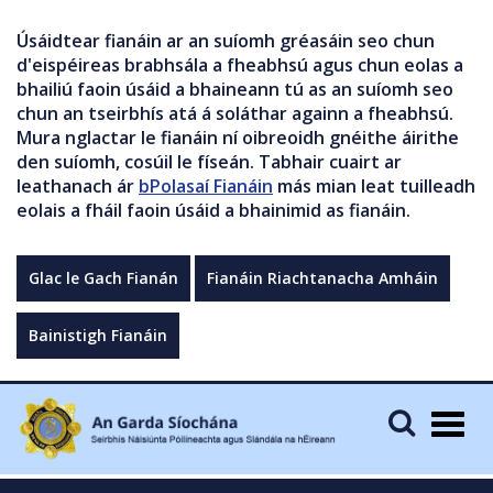
Úsáidtear fianáin ar an suíomh gréasáin seo chun
d'eispéireas brabhsála a fheabhsú agus chun eolas a
bhailiú faoin úsáid a bhaineann tú as an suíomh seo
chun an tseirbhís atá á soláthar againn a fheabhsú.
Mura nglactar le fianáin ní oibreoidh gnéithe áirithe
den suíomh, cosúil le físeán. Tabhair cuairt ar
leathanach ár
bPolasaí Fianáin
más mian leat tuilleadh
eolais a fháil faoin úsáid a bhainimid as fianáin.
Glac le Gach Fianán
Fianáin Riachtanacha Amháin
Bainistigh Fianáin
Togg
navig