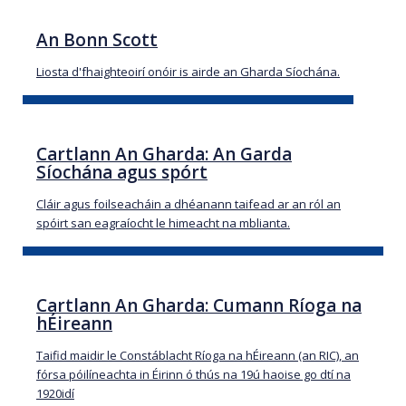
An Bonn Scott
Liosta d'fhaighteoirí onóir is airde an Gharda Síochána.
Cartlann An Gharda: An Garda
Síochána agus spórt
Cláir agus foilseacháin a dhéanann taifead ar an ról an
spóirt san eagraíocht le himeacht na mblianta.
Cartlann An Gharda: Cumann Ríoga na
hÉireann
Taifid maidir le Constáblacht Ríoga na hÉireann (an RIC), an
fórsa póilíneachta in Éirinn ó thús na 19ú haoise go dtí na
1920idí