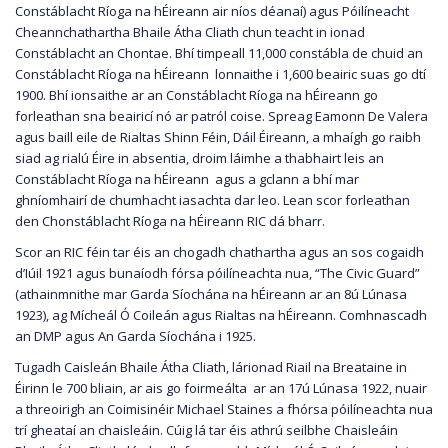
Constáblacht Ríoga na hÉireann air níos déanaí) agus Póilíneacht
Cheannchathartha Bhaile Átha Cliath chun teacht in ionad
Constáblacht an Chontae. Bhí timpeall 11,000 constábla de chuid an
Constáblacht Ríoga na hÉireann lonnaithe i 1,600 beairic suas go dtí
1900. Bhí ionsaithe ar an Constáblacht Ríoga na hÉireann go
forleathan sna beairicí nó ar patról coise. Spreag Eamonn De Valera
agus baill eile de Rialtas Shinn Féin, Dáil Éireann, a mhaígh go raibh
siad ag rialú Éire in absentia, droim láimhe a thabhairt leis an
Constáblacht Ríoga na hÉireann agus a gclann a bhí mar
ghníomhairí de chumhacht iasachta dar leo. Lean scor forleathan
den Chonstáblacht Ríoga na hÉireann RIC dá bharr.
Scor an RIC féin tar éis an chogadh chathartha agus an sos cogaidh
d’Iúil 1921 agus bunaíodh fórsa póilíneachta nua, “The Civic Guard”
(athainmnithe mar Garda Síochána na hÉireann ar an 8ú Lúnasa
1923), ag Mícheál Ó Coileán agus Rialtas na hÉireann. Comhnascadh
an DMP agus An Garda Síochána i 1925.
Tugadh Caisleán Bhaile Átha Cliath, lárionad Riail na Breataine in
Éirinn le 700 bliain, ar ais go foirmeálta ar an 17ú Lúnasa 1922, nuair
a threoirigh an Coimisinéir Michael Staines a fhórsa póilíneachta nua
trí gheataí an chaisleáin. Cúig lá tar éis athrú seilbhe Chaisleáin