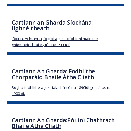
Cartlann an Gharda Síochána:
ilghnéitheach
.Roinnt Achtanna, fógraí agus scríbhinní maidir le
gníomhaíochtaí ag tús na 1900idí.
Cartlann An Gharda: Fodhlíthe
Chorparáid Bhaile Átha Cliath
Rogha fodhlíthe agus rialachán ó na 1890idí go dtí tús na
1900idí.
Cartlann An Gharda:Póilíní Chathrach
Bhaile Átha Cliath