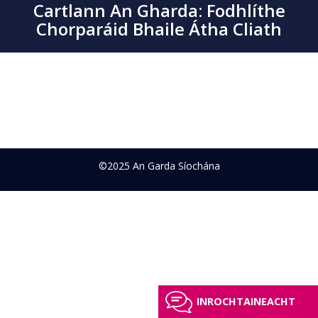
Cartlann An Gharda: Fodhlíthe
Chorparáid Bhaile Átha Cliath
©2025 An Garda Síochána
INROCHTAINEACHT