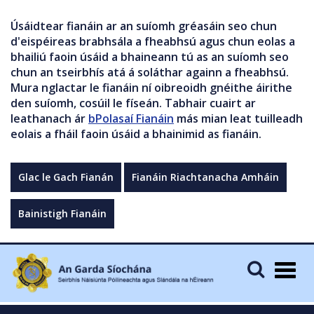
Úsáidtear fianáin ar an suíomh gréasáin seo chun
d'eispéireas brabhsála a fheabhsú agus chun eolas a
bhailiú faoin úsáid a bhaineann tú as an suíomh seo
chun an tseirbhís atá á soláthar againn a fheabhsú.
Mura nglactar le fianáin ní oibreoidh gnéithe áirithe
den suíomh, cosúil le físeán. Tabhair cuairt ar
leathanach ár
bPolasaí Fianáin
más mian leat tuilleadh
eolais a fháil faoin úsáid a bhainimid as fianáin.
Glac le Gach Fianán
Fianáin Riachtanacha Amháin
Bainistigh Fianáin
Togg
navig