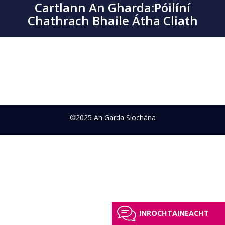
Cartlann An Gharda:Póilíní
Chathrach Bhaile Átha Cliath
©2025 An Garda Síochána
INROCHTAINEACHT