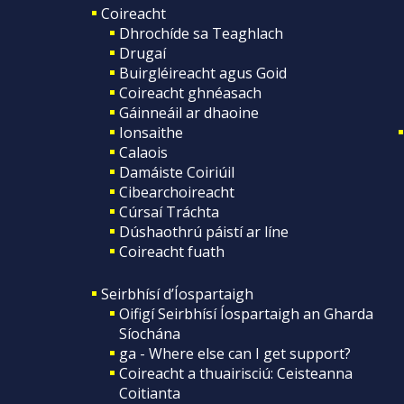
Coireacht
Dhrochíde sa Teaghlach
Drugaí
Buirgléireacht agus Goid
Coireacht ghnéasach
Gáinneáil ar dhaoine
Ionsaithe
Calaois
Damáiste Coiriúil
Cibearchoireacht
Cúrsaí Tráchta
Dúshaothrú páistí ar líne
Coireacht fuath
Seirbhísí d’Íospartaigh
Oifigí Seirbhísí Íospartaigh an Gharda
Síochána
ga - Where else can I get support?
Coireacht a thuairisciú: Ceisteanna
Coitianta