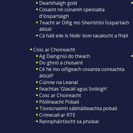
Dearbhaigh goid
Cosaint nó cúnamh speisialta
d'íospartaigh
Teacht ar Oifig mo Sheirbhísí Íospartach
áitiúil
Cá háit eile is féidir liom tacaíocht a fháil
Cosc ar Choireacht
Ag Daingniú do theach
Do ghnó a chosaint
Cé hé mo oifigeach cosanta coireachta
áitiúil?
Cúinne na Leanaí
Feachtas ‘Glasáil agus Soilsigh’
Cosc ar Choireacht
Póilíneacht Pobail
Tionscnaimh sábháilteachta pobail
Crimecall ar RTE
Rannpháirtíocht sa phobal