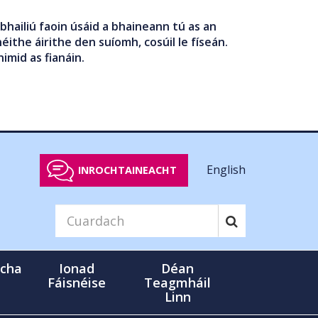
bhailiú faoin úsáid a bhaineann tú as an
éithe áirithe den suíomh, cosúil le físeán.
nimid as fianáin.
English
INROCHTAINEACHT
cha
Ionad
Déan
Fáisnéise
Teagmháil
Linn