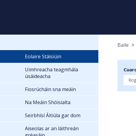
Baile
Eolaire Stáisiúin
Uimhreacha teagmhála
Cuard
úsáideacha
Fiosrúcháin sna meáin
Na Meáin Shóisialta
Seirbhísí Áitiúla gar dom
Aiseolas ar an láithreán
gréasáin