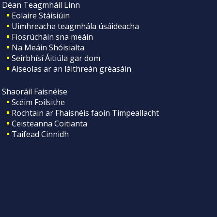
Déan Teagmháil Linn
Eolaire Stáisiúin
Uimhreacha teagmhála úsáideacha
Fiosrúcháin sna meáin
Na Meáin Shóisialta
Seirbhísí Áitiúla gar dom
Aiseolas ar an láithreán gréasáin
Shaoráil Faisnéise
Scéim Foilsithe
Rochtain ar Fhaisnéis faoin Timpeallacht
Ceisteanna Coitianta
Taifead Cinnidh