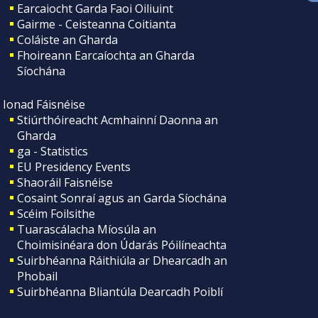
Earcaiocht Garda Faoi Oiliuint
Gairme - Ceisteanna Coitianta
Coláiste an Gharda
Fhoireann Earcaíochta an Gharda
Síochána
Ionad Fáisnéise
Stiúrthóireacht Acmhainní Daonna an
Gharda
ga - Statistics
EU Presidency Events
Shaoráil Faisnéise
Cosaint Sonraí agus an Garda Síochána
Scéim Foilsithe
Tuarascálacha Míosúla an
Choimisinéara don Údarás Póilíneachta
Suirbhéanna Ráithiúla ar Dhearcadh an
Phobail
Suirbhéanna Bliantúla Dearcadh Poiblí