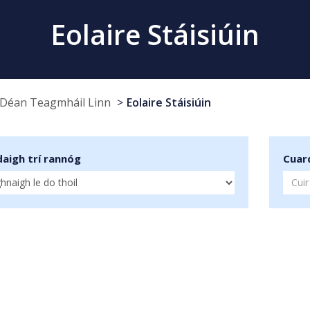
Eolaire Stáisiúin
Déan Teagmháil Linn
Eolaire Stáisiúin
aigh trí rannóg
Cuard