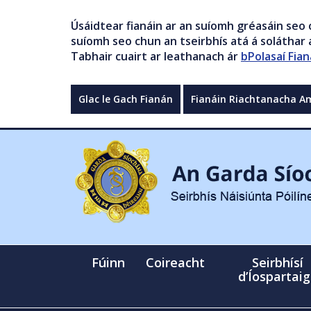
Úsáidtear fianáin ar an suíomh gréasáin seo 
suíomh seo chun an tseirbhís atá á soláthar a
Tabhair cuairt ar leathanach ár
bPolasaí Fian
Glac le Gach Fianán
Fianáin Riachtanacha A
Fúinn
Coireacht
Seirbhísí
d’Íospartai