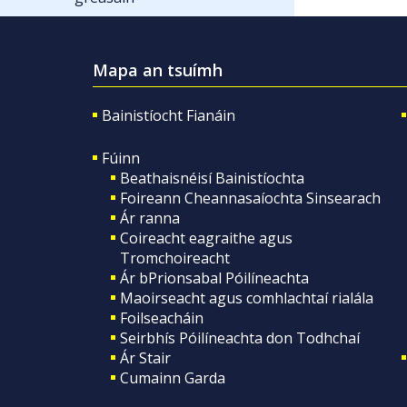
Mapa an tsuímh
Bainistíocht Fianáin
Fúinn
Beathaisnéisí Bainistíochta
Foireann Cheannasaíochta Sinsearach
Ár ranna
Coireacht eagraithe agus
Tromchoireacht
Ár bPrionsabal Póilíneachta
Maoirseacht agus comhlachtaí rialála
Foilseacháin
Seirbhís Póilíneachta don Todhchaí
Ár Stair
Cumainn Garda