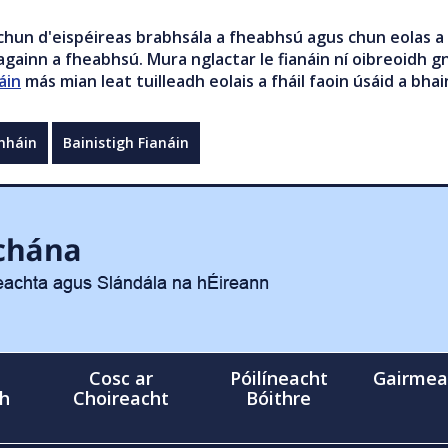
chun d'eispéireas brabhsála a fheabhsú agus chun eolas a 
gainn a fheabhsú. Mura nglactar le fianáin ní oibreoidh gn
áin
más mian leat tuilleadh eolais a fháil faoin úsáid a bhai
mháin
Bainistigh Fianáin
Cosc ar
Póilíneacht
Gairmea
gh
Choireacht
Bóithre