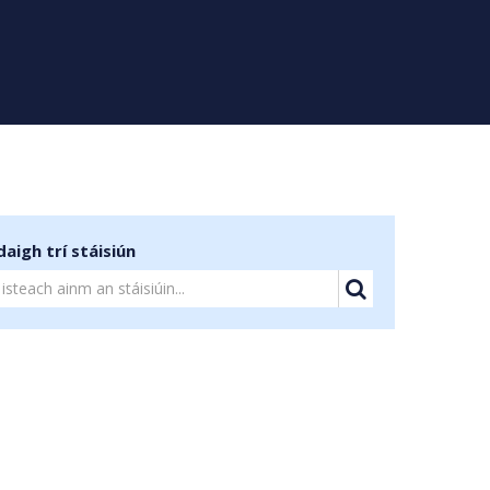
aigh trí stáisiún
Cuardach