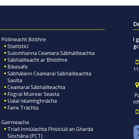
Dé
Póilíneacht Bóithre
I 
Staitisticí
gc
Suíomhanna Ceamara Sábháilteachta
Sábháilteacht ar Bhóithre
Bikesafe
11
Sábhálann Ceamaraí Sábháilteachta
Saolta
Ceamaraí Sábháilteachta
Fógraí Muirear Seasta
Pá
Ualaí néamhghnácha
H
Faire Tráchta
Gairmeacha
Triail Inniúlachta Fhisiciúil an Gharda
Síochána (PCT)