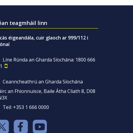
an teagmháil linn
gcás éigeandála, cuir glaoch ar 999/112 i
ónaí
Líne Rúnda an Gharda Síochána: 1800 666
1
Ceanncheathrú an Gharda Síochána
irc an Fhionnuisce, Baile Átha Cliath 8, D08
N3X
Teil: +353 1 666 0000