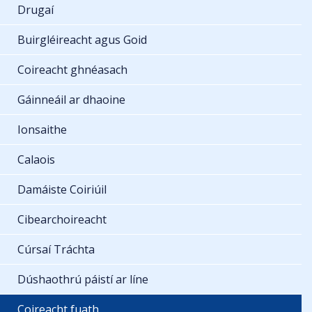
Drugaí
Buirgléireacht agus Goid
Coireacht ghnéasach
Gáinneáil ar dhaoine
Ionsaithe
Calaois
Damáiste Coiriúil
Cibearchoireacht
Cúrsaí Tráchta
Dúshaothrú páistí ar líne
Coireacht fuath