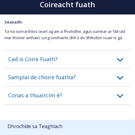
Coireacht fuath
Séanadh:
Ta na sonraí thíos ceart ag am a fhoilsithe, agus cuirtear ar fáil iad
mar threoir amháin. Lorg comhairle dhlí ó do dhlíodóir nuair is gá.
Cad is Coire Fuath?
Samplaí de choire fuatha?
Conas a thuaircím é?
Dhrochíde sa Teaghlach