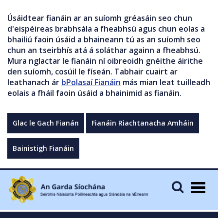
Úsáidtear fianáin ar an suíomh gréasáin seo chun
d'eispéireas brabhsála a fheabhsú agus chun eolas a
bhailiú faoin úsáid a bhaineann tú as an suíomh seo
chun an tseirbhís atá á soláthar againn a fheabhsú.
Mura nglactar le fianáin ní oibreoidh gnéithe áirithe
den suíomh, cosúil le físeán. Tabhair cuairt ar
leathanach ár
bPolasaí Fianáin
más mian leat tuilleadh
eolais a fháil faoin úsáid a bhainimid as fianáin.
Glac le Gach Fianán
Fianáin Riachtanacha Amháin
Bainistigh Fianáin
Togg
navig