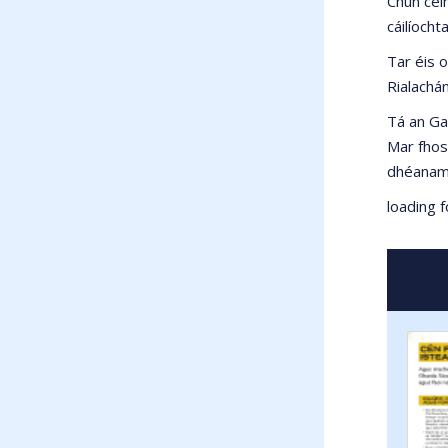
Chun céim
cáilíocht
Tar éis o
Rialachán
Tá an Ga
Mar fhos
dhéanam
loading f