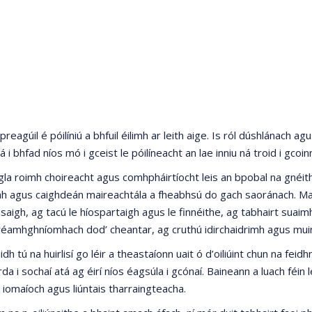
preagúil é póilíniú a bhfuil éilimh ar leith aige. Is ról dúshlánach a
á i bhfad níos mó i gceist le póilíneacht an lae inniu ná troid i gcoi
gla roimh choireacht agus comhpháirtíocht leis an bpobal na gnéithe
 agus caighdeán maireachtála a fheabhsú do gach saoránach. Mar 
osaigh, ag tacú le híospartaigh agus le finnéithe, ag tabhairt suai
éamhghníomhach dod’ cheantar, ag cruthú idirchaidrimh agus muin
h tú na huirlisí go léir a theastaíonn uait ó d’oiliúint chun na fei
a i sochaí atá ag éirí níos éagsúla i gcónaí. Baineann a luach féin
 iomaíoch agus liúntais tharraingteacha.