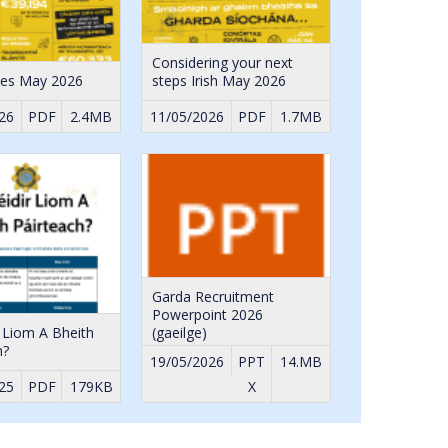
Considering your next
ces May 2026
steps Irish May 2026
26
PDF
2.4MB
11/05/2026
PDF
1.7MB
Garda Recruitment
Powerpoint 2026
r Liom A Bheith
(gaeilge)
h?
19/05/2026
PPT
14.MB
25
PDF
179KB
X