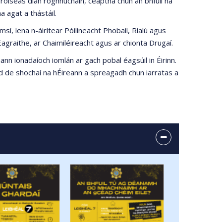
hróiseas dian roghnúcháin, ceaptha chun an bhfuil na
a agat a thástáil.
msí, lena n-áirítear Póilíneacht Phobail, Rialú agus
Eagraithe, ar Chaimiléireacht agus ar chionta Drugaí.
nn ionadaíoch iomlán ar gach pobal éagsúil in Éirinn.
d de shochaí na hÉireann a spreagadh chun iarratas a