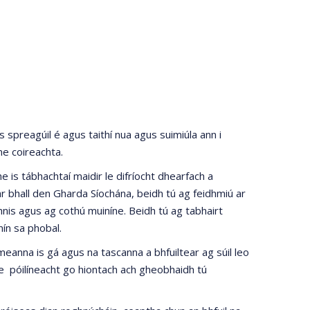
gus spreagúil é agus taithí nua agus suimiúla ann i
nne coireachta.
 is tábhachtaí maidir le difríocht dhearfach a
bhall den Gharda Síochána, beidh tú ag feidhmiú ar
mhnis agus ag cothú muiníne. Beidh tú ag tabhairt
ín sa phobal.
dhmeanna is gá agus na tascanna a bhfuiltear ag súil leo
 le póilíneacht go hiontach ach gheobhaidh tú