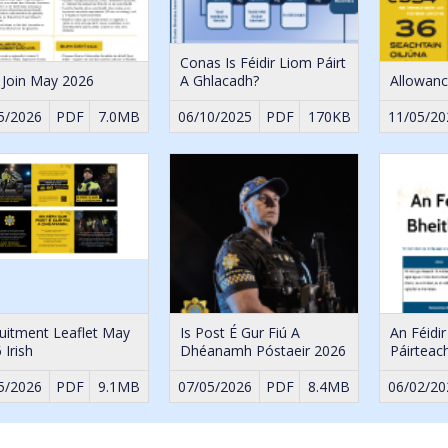
Conas Is Féidir Liom Páirt
Join May 2026
A Ghlacadh?
Allowan
5/2026
PDF
7.0MB
06/10/2025
PDF
170KB
11/05/20
uitment Leaflet May
Is Post É Gur Fiú A
An Féidi
 Irish
Dhéanamh Póstaeir 2026
Páirteac
5/2026
PDF
9.1MB
07/05/2026
PDF
8.4MB
06/02/20