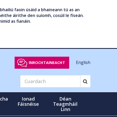
bhailiú faoin úsáid a bhaineann tú as an
éithe áirithe den suíomh, cosúil le físeán.
nimid as fianáin.
English
INROCHTAINEACHT
cha
Ionad
Déan
Fáisnéise
Teagmháil
Linn