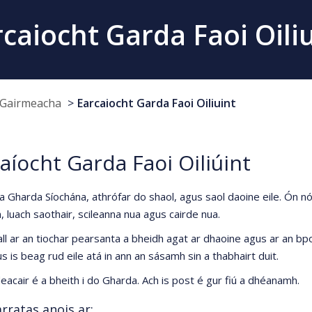
caiocht Garda Faoi Oili
Gairmeacha
Earcaiocht Garda Faoi Oiliuint
aíocht Garda Faoi Oiliúint
sa Gharda Síochána, athrófar do shaol, agus saol daoine eile. Ón 
, luach saothair, scileanna nua agus cairde nua.
l ar an tiochar pearsanta a bheidh agat ar dhaoine agus ar an bpob
s is beag rud eile atá in ann an sásamh sin a thabhairt duit.
eacair é a bheith i do Gharda. Ach is post é gur fiú a dhéanamh.
rratas anois ar: