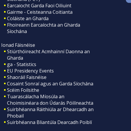
Earcaiocht Garda Faoi Oiliuint
Gairme - Ceisteanna Coitianta
Coláiste an Gharda
Fhoireann Earcaíochta an Gharda
Síochána
Ionad Fáisnéise
Stiúrthóireacht Acmhainní Daonna an
Gharda
ga - Statistics
EU Presidency Events
Shaoráil Faisnéise
Cosaint Sonraí agus an Garda Síochána
Scéim Foilsithe
Tuarascálacha Míosúla an
Choimisinéara don Údarás Póilíneachta
Suirbhéanna Ráithiúla ar Dhearcadh an
Phobail
Suirbhéanna Bliantúla Dearcadh Poiblí