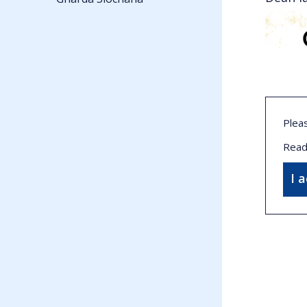
Plea
Read
I 