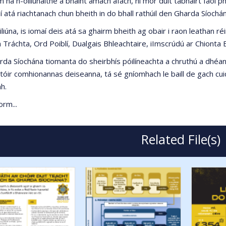
 na n-oiliúnaithe a bhaint amach áfach, ní mór duit tabhairt faoi p
aí atá riachtanach chun bheith in do bhall rathúil den Gharda Síochán
iliúna, is iomaí deis atá sa ghairm bheith ag obair i raon leathan réi
 Tráchta, Ord Poiblí, Dualgais Bhleachtaire, iImscrúdú ar Chionta 
rda Síochána tiomanta do sheirbhís póilíneachta a chruthú a dhéana
tóir comhionannas deiseanna, tá sé gníomhach le baill de gach cui
h.
orm...
Related File(s)