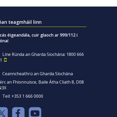
an teagmháil linn
gcás éigeandála, cuir glaoch ar 999/112 i
ónaí
Líne Rúnda an Gharda Síochána: 1800 666
1
Ceanncheathrú an Gharda Síochána
irc an Fhionnuisce, Baile Átha Cliath 8, D08
N3X
Teil: +353 1 666 0000