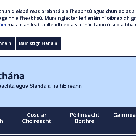
chun d'eispéireas brabhsála a fheabhsú agus chun eolas a 
gainn a fheabhsú. Mura nglactar le fianáin ní oibreoidh gn
áin
más mian leat tuilleadh eolais a fháil faoin úsáid a bhai
mháin
Bainistigh Fianáin
Cosc ar
Póilíneacht
Gairmea
gh
Choireacht
Bóithre