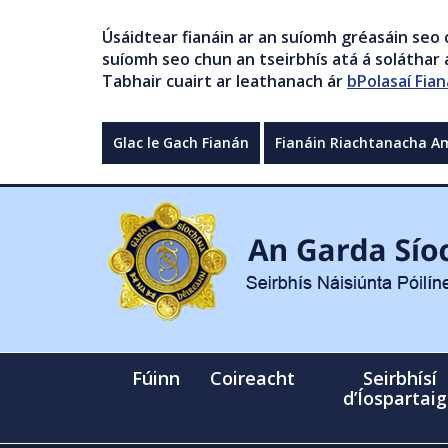
Úsáidtear fianáin ar an suíomh gréasáin seo 
suíomh seo chun an tseirbhís atá á soláthar a
Tabhair cuairt ar leathanach ár
bPolasaí Fian
Glac le Gach Fianán
Fianáin Riachtanacha A
Fúinn
Coireacht
Seirbhísí
d’Íospartai