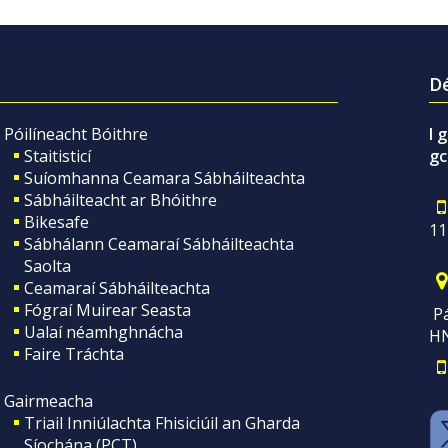
Dé
Póilíneacht Bóithre
I 
Staitisticí
gc
Suíomhanna Ceamara Sábháilteachta
Sábháilteacht ar Bhóithre
Bikesafe
11
Sábhálann Ceamaraí Sábháilteachta
Saolta
Ceamaraí Sábháilteachta
Fógraí Muirear Seasta
Pá
Ualaí néamhghnácha
H
Faire Tráchta
Gairmeacha
Triail Inniúlachta Fhisiciúil an Gharda
Síochána (PCT)