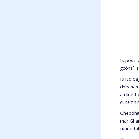
Is post s
gcónaí. T
Is iad ea
dhéanamh
an líne t
cúnamh r
Gheobhaid
mar Ghard
tuarastal