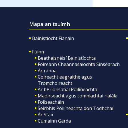
Mapa an tsuímh
Bainistíocht Fianáin
Fúinn
Beathaisnéisí Bainistíochta
Foireann Cheannasaíochta Sinsearach
Ár ranna
Coireacht eagraithe agus
Tromchoireacht
Ár bPrionsabal Póilíneachta
Maoirseacht agus comhlachtaí rialála
Foilseacháin
Seirbhís Póilíneachta don Todhchaí
Ár Stair
Cumainn Garda