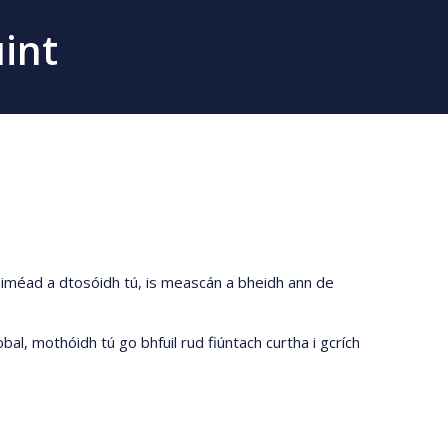
uint
nóiméad a dtosóidh tú, is meascán a bheidh ann de
al, mothóidh tú go bhfuil rud fiúntach curtha i gcrích