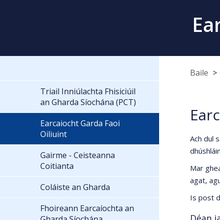
Ear
Baile
Triail Inniúlachta Fhisiciúil
an Gharda Síochána (PCT)
Earc
Earcaiocht Garda Faoi
Oiliuint
Ach dul 
dhúshláin
Gairme - Ceisteanna
Coitianta
Mar gheal
agat, agu
Coláiste an Gharda
Is post d
Fhoireann Earcaíochta an
Déan ia
Gharda Síochána