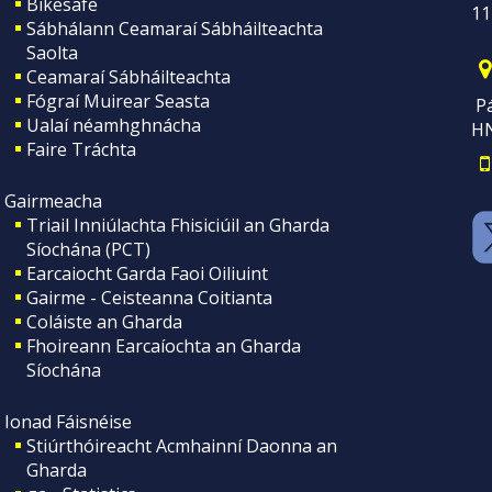
Bikesafe
11
Sábhálann Ceamaraí Sábháilteachta
Saolta
Ceamaraí Sábháilteachta
Fógraí Muirear Seasta
Pá
Ualaí néamhghnácha
H
Faire Tráchta
Gairmeacha
Triail Inniúlachta Fhisiciúil an Gharda
Síochána (PCT)
Earcaiocht Garda Faoi Oiliuint
Gairme - Ceisteanna Coitianta
Coláiste an Gharda
Fhoireann Earcaíochta an Gharda
Síochána
Ionad Fáisnéise
Stiúrthóireacht Acmhainní Daonna an
Gharda