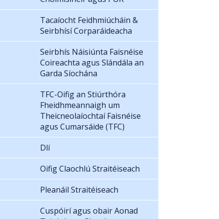
Tacaíocht Feidhmiúcháin &
Seirbhísí Corparáideacha
Seirbhís Náisiúnta Faisnéise
Coireachta agus Slándála an
Garda Síochána
TFC-Oifig an Stiúrthóra
Fheidhmeannaigh um
Theicneolaíochtaí Faisnéise
agus Cumarsáide (TFC)
Dlí
Oifig Claochlú Straitéiseach
Pleanáil Straitéiseach
Cuspóirí agus obair Aonad