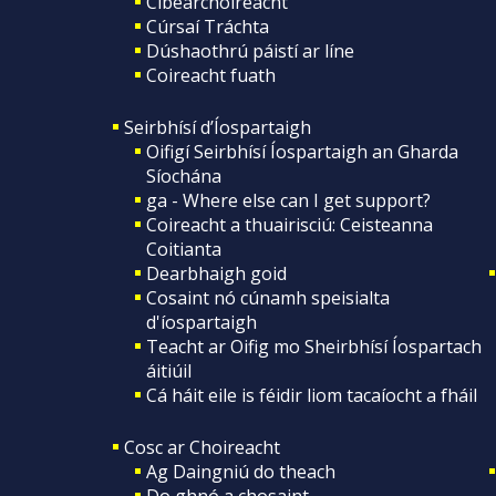
Cibearchoireacht
Cúrsaí Tráchta
Dúshaothrú páistí ar líne
Coireacht fuath
Seirbhísí d’Íospartaigh
Oifigí Seirbhísí Íospartaigh an Gharda
Síochána
ga - Where else can I get support?
Coireacht a thuairisciú: Ceisteanna
Coitianta
Dearbhaigh goid
Cosaint nó cúnamh speisialta
d'íospartaigh
Teacht ar Oifig mo Sheirbhísí Íospartach
áitiúil
Cá háit eile is féidir liom tacaíocht a fháil
Cosc ar Choireacht
Ag Daingniú do theach
Do ghnó a chosaint