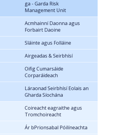
ga - Garda Risk
Management Unit
Acmhainní Daonna agus
Forbairt Daoine
Sláinte agus Folláine
Airgeadas & Seirbhísí
Oifig Cumarsáide
Corparáideach
Láraonad Seirbhísí Eolais an
Gharda Síochána
Coireacht eagraithe agus
Tromchoireacht
Ár bPrionsabal Póilíneachta