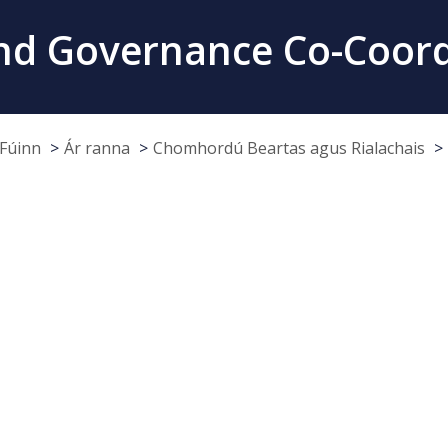
 and Governance Co-Coord
Fúinn
Ár ranna
Chomhordú Beartas agus Rialachais