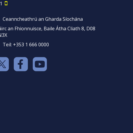
1
Ceanncheathrú an Gharda Síochána
irc an Fhionnuisce, Baile Átha Cliath 8, D08
N3X
Teil: +353 1 666 0000