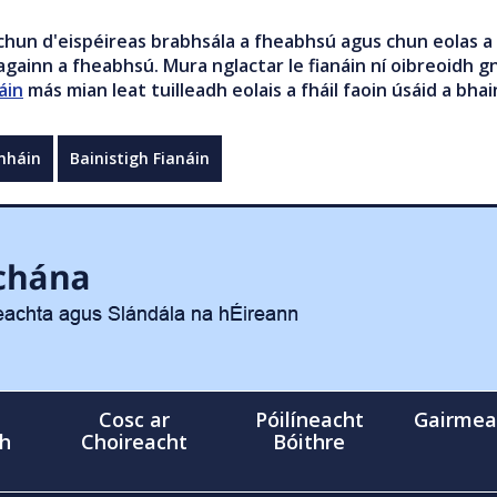
chun d'eispéireas brabhsála a fheabhsú agus chun eolas a 
gainn a fheabhsú. Mura nglactar le fianáin ní oibreoidh gn
áin
más mian leat tuilleadh eolais a fháil faoin úsáid a bhai
mháin
Bainistigh Fianáin
Cosc ar
Póilíneacht
Gairmea
gh
Choireacht
Bóithre