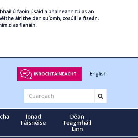
bhailiú faoin úsáid a bhaineann tú as an
éithe áirithe den suíomh, cosúil le físeán.
nimid as fianáin.
English
INROCHTAINEACHT
cha
Ionad
Déan
Fáisnéise
Teagmháil
Linn