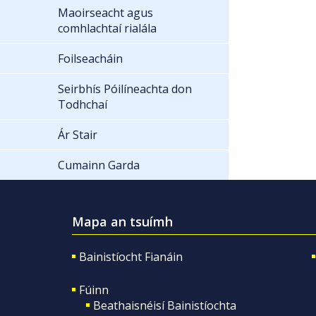
Maoirseacht agus
comhlachtaí rialála
Foilseacháin
Seirbhís Póilíneachta don
Todhchaí
Ár Stair
Cumainn Garda
Mapa an tsuímh
Bainistíocht Fianáin
Fúinn
Beathaisnéisí Bainistíochta