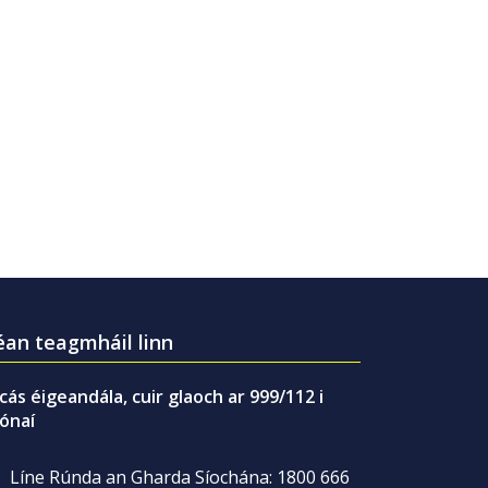
an teagmháil linn
gcás éigeandála, cuir glaoch ar 999/112 i
ónaí
Líne Rúnda an Gharda Síochána: 1800 666