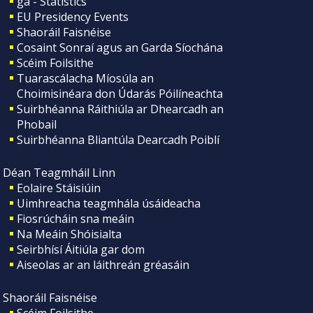
ga - Statistics
EU Presidency Events
Shaoráil Faisnéise
Cosaint Sonraí agus an Garda Síochána
Scéim Foilsithe
Tuarascálacha Míosúla an
Choimisinéara don Údarás Póilíneachta
Suirbhéanna Ráithiúla ar Dhearcadh an
Phobail
Suirbhéanna Bliantúla Dearcadh Poiblí
Déan Teagmháil Linn
Eolaire Stáisiúin
Uimhreacha teagmhála úsáideacha
Fiosrúcháin sna meáin
Na Meáin Shóisialta
Seirbhísí Áitiúla gar dom
Aiseolas ar an láithreán gréasáin
Shaoráil Faisnéise
Scéim Foilsithe