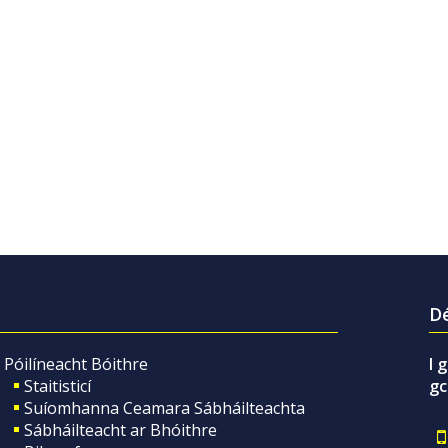
Dé
Póilíneacht Bóithre
I 
Staitisticí
gc
Suíomhanna Ceamara Sábháilteachta
Sábháilteacht ar Bhóithre