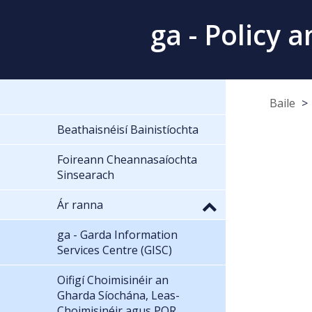
ga - Policy
Baile
Beathaisnéisí Bainistíochta
Foireann Cheannasaíochta
Sinsearach
Ár ranna
ga - Garda Information
Services Centre (GISC)
Oifigí Choimisinéir an
Gharda Síochána, Leas-
Choimisinéir agus POR