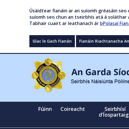
Úsáidtear fianáin ar an suíomh gréasáin seo 
suíomh seo chun an tseirbhís atá á soláthar a
Tabhair cuairt ar leathanach ár
bPolasaí Fian
Glac le Gach Fianán
Fianáin Riachtanacha A
Fúinn
Coireacht
Seirbhísí
d’Íospartai