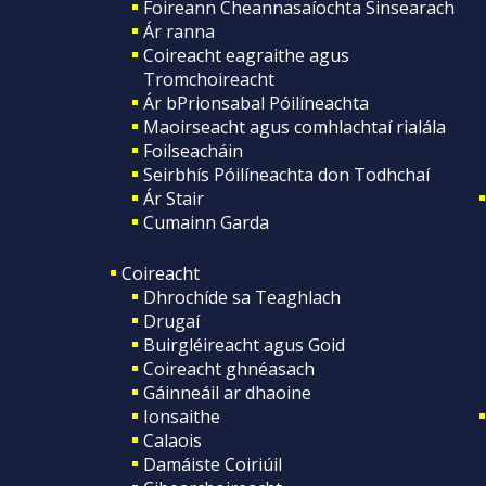
Foireann Cheannasaíochta Sinsearach
Ár ranna
Coireacht eagraithe agus
Tromchoireacht
Ár bPrionsabal Póilíneachta
Maoirseacht agus comhlachtaí rialála
Foilseacháin
Seirbhís Póilíneachta don Todhchaí
Ár Stair
Cumainn Garda
Coireacht
Dhrochíde sa Teaghlach
Drugaí
Buirgléireacht agus Goid
Coireacht ghnéasach
Gáinneáil ar dhaoine
Ionsaithe
Calaois
Damáiste Coiriúil