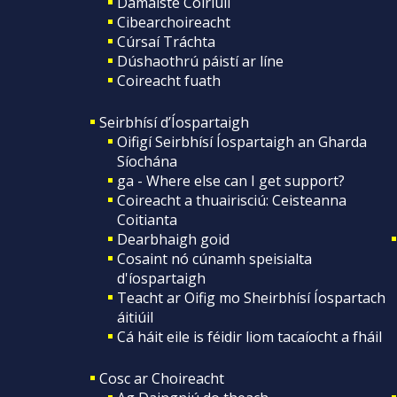
Damáiste Coiriúil
Cibearchoireacht
Cúrsaí Tráchta
Dúshaothrú páistí ar líne
Coireacht fuath
Seirbhísí d’Íospartaigh
Oifigí Seirbhísí Íospartaigh an Gharda
Síochána
ga - Where else can I get support?
Coireacht a thuairisciú: Ceisteanna
Coitianta
Dearbhaigh goid
Cosaint nó cúnamh speisialta
d'íospartaigh
Teacht ar Oifig mo Sheirbhísí Íospartach
áitiúil
Cá háit eile is féidir liom tacaíocht a fháil
Cosc ar Choireacht