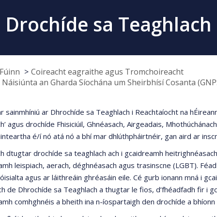
Drochíde sa Teaghlach
Fúinn
Coireacht eagraithe agus Tromchoireacht
 Náisiúnta an Gharda Síochána um Sheirbhísí Cosanta (GNP
ar sainmhíniú ar Dhrochíde sa Teaghlach i Reachtaíocht na hÉirean
h’ agus drochíde Fhisiciúil, Ghnéasach, Airgeadais, Mhothúchánach 
nteartha é/í nó atá nó a bhí mar dhlúthpháirtnéir, gan aird ar ins
ch dtugtar drochíde sa teaghlach ach i gcaidreamh heitrighnéasach
amh leispiach, aerach, déghnéasach agus trasinscne (LGBT). Féadtar
óisialta agus ar láithreáin ghréasáin eile. Cé gurb ionann mná i 
ch de Dhrochíde sa Teaghlach a thugtar le fios, d’fhéadfadh fir i
eamh comhghnéis a bheith ina n-íospartaigh den drochíde a bhíonn 