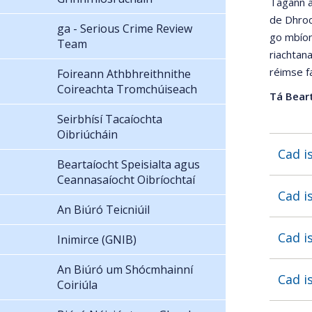
Tagann a
de Dhroch
ga - Serious Crime Review
go mbíonn
Team
riachtana
réimse fa
Foireann Athbhreithnithe
Coireachta Tromchúiseach
Tá Beart
Seirbhísí Tacaíochta
Oibriúcháin
Cad i
Beartaíocht Speisialta agus
Ceannasaíocht Oibríochtaí
Cad i
An Biúró Teicniúil
Cad i
Inimirce (GNIB)
An Biúró um Shócmhainní
Cad i
Coiriúla