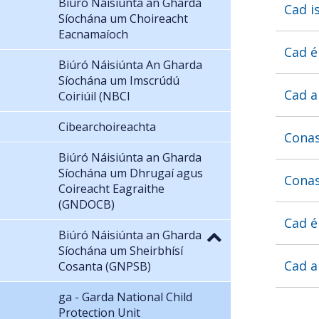
Biúró Náisiúnta an Gharda
Cad i
Síochána um Choireacht
Eacnamaíoch
Cad é
Biúró Náisiúnta An Gharda
Síochána um Imscrúdú
Cad a
Coiriúil (NBCI
Cibearchoireachta
Conas
Biúró Náisiúnta an Gharda
Síochána um Dhrugaí agus
Conas
Coireacht Eagraithe
(GNDOCB)
Cad é
Biúró Náisiúnta an Gharda
Síochána um Sheirbhísí
Cad a
Cosanta (GNPSB)
ga - Garda National Child
Protection Unit