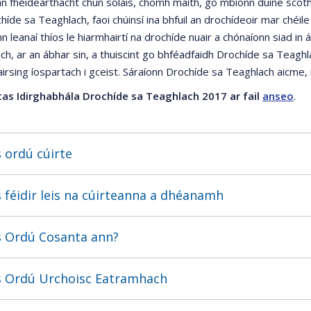
n fhéidearthacht chun solais, chomh maith, go mbíonn duine scot
íde sa Teaghlach, faoi chúinsí ina bhfuil an drochídeoir mar chéile 
 leanaí thíos le hiarmhairtí na drochíde nuair a chónaíonn siad in 
ch, ar an ábhar sin, a thuiscint go bhféadfaidh Drochíde sa Teaghla
irsing íospartach i gceist. Sáraíonn Drochíde sa Teaghlach aicme, 
as Idirghabhála Drochíde sa Teaghlach 2017 ar fail
anseo
.
s ordú cúirte
s féidir leis na cúirteanna a dhéanamh
s Ordú Cosanta ann?
s Ordú Urchoisc Eatramhach