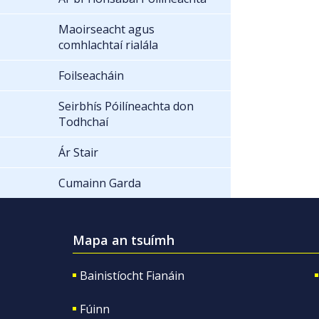
Maoirseacht agus
comhlachtaí rialála
Foilseacháin
Seirbhís Póilíneachta don
Todhchaí
Ár Stair
Cumainn Garda
Mapa an tsuímh
Bainistíocht Fianáin
Fúinn