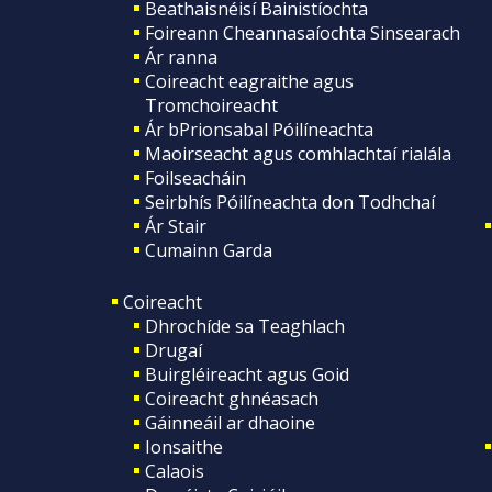
Beathaisnéisí Bainistíochta
Foireann Cheannasaíochta Sinsearach
Ár ranna
Coireacht eagraithe agus
Tromchoireacht
Ár bPrionsabal Póilíneachta
Maoirseacht agus comhlachtaí rialála
Foilseacháin
Seirbhís Póilíneachta don Todhchaí
Ár Stair
Cumainn Garda
Coireacht
Dhrochíde sa Teaghlach
Drugaí
Buirgléireacht agus Goid
Coireacht ghnéasach
Gáinneáil ar dhaoine
Ionsaithe
Calaois