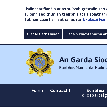
Úsáidtear fianáin ar an suíomh gréasáin seo 
suíomh seo chun an tseirbhís atá á soláthar a
Tabhair cuairt ar leathanach ár
bPolasaí Fian
Glac le Gach Fianán
Fianáin Riachtanacha A
Fúinn
Coireacht
Seirbhísí
d’Íospartai