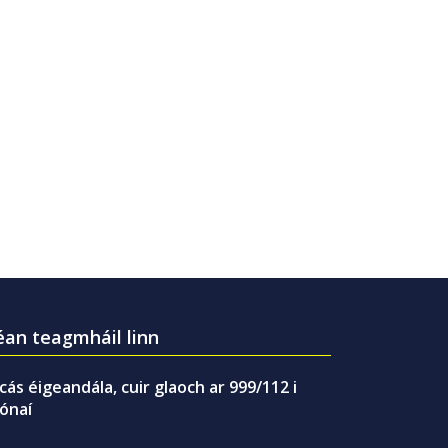
an teagmháil linn
gcás éigeandála, cuir glaoch ar 999/112 i
ónaí