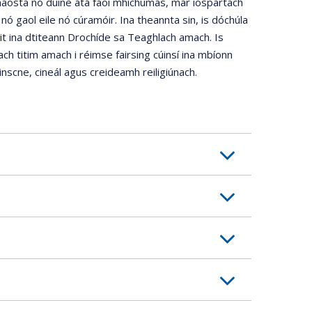
haosta nó duine atá faoi mhíchumas, mar íospartach
nó gaol eile nó cúramóir. Ina theannta sin, is dóchúla
áit ina dtiteann Drochíde sa Teaghlach amach. Is
ch titim amach i réimse fairsing cúinsí ina mbíonn
inscne, cineál agus creideamh reiligiúnach.