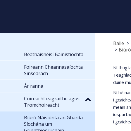
Baile
Biúró
Beathaisnéisí Bainistíochta
Foireann Cheannasaíochta
Ní thugt
Sinsearach
Teaghlac
duine mui
Ár ranna
Ní hé na
Coireacht eagraithe agus
i gcaidre
Tromchoireacht
meáin sh
íosparta
Biúró Náisiúnta an Gharda
i gcaidr
Síochána um
Grinnfhiosrúcháin