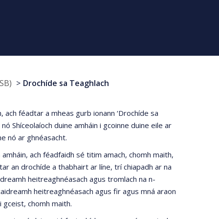
SB)
Drochíde sa Teaghlach
n, ach féadtar a mheas gurb ionann ‘Drochíde sa
nó Shíceolaíoch duine amháin i gcoinne duine eile ar
cne nó ar ghnéasacht.
 amháin, ach féadfaidh sé titim amach, chomh maith,
 an drochíde a thabhairt ar líne, trí chiapadh ar na
gcaidreamh heitreaghnéasach agus tromlach na n-
 gcaidreamh heitreaghnéasach agus fir agus mná araon
i gceist, chomh maith.