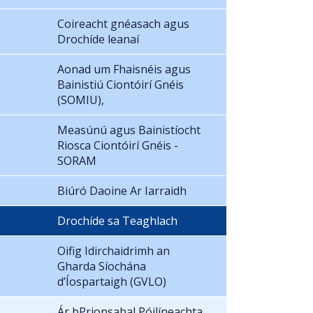
Coireacht gnéasach agus
Drochíde leanaí
Aonad um Fhaisnéis agus
Bainistiú Ciontóirí Gnéis
(SOMIU),
Measúnú agus Bainistíocht
Riosca Ciontóirí Gnéis -
SORAM
Biúró Daoine Ar Iarraidh
Drochíde sa Teaghlach
Oifig Idirchaidrimh an
Gharda Síochána
d’Íospartaigh (GVLO)
Ár bPrionsabal Póilíneachta