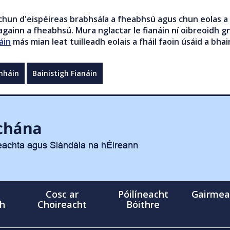
chun d'eispéireas brabhsála a fheabhsú agus chun eolas a 
gainn a fheabhsú. Mura nglactar le fianáin ní oibreoidh gn
áin
más mian leat tuilleadh eolais a fháil faoin úsáid a bhai
mháin
Bainistigh Fianáin
Cosc ar
Póilíneacht
Gairmea
gh
Choireacht
Bóithre