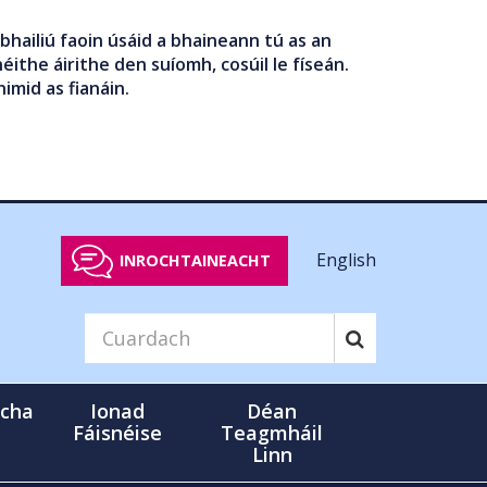
bhailiú faoin úsáid a bhaineann tú as an
éithe áirithe den suíomh, cosúil le físeán.
nimid as fianáin.
English
INROCHTAINEACHT
cha
Ionad
Déan
Fáisnéise
Teagmháil
Linn