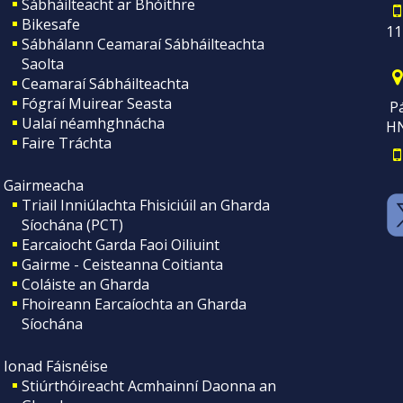
Sábháilteacht ar Bhóithre
Bikesafe
11
Sábhálann Ceamaraí Sábháilteachta
Saolta
Ceamaraí Sábháilteachta
Fógraí Muirear Seasta
Pá
Ualaí néamhghnácha
H
Faire Tráchta
Gairmeacha
Triail Inniúlachta Fhisiciúil an Gharda
Síochána (PCT)
Earcaiocht Garda Faoi Oiliuint
Gairme - Ceisteanna Coitianta
Coláiste an Gharda
Fhoireann Earcaíochta an Gharda
Síochána
Ionad Fáisnéise
Stiúrthóireacht Acmhainní Daonna an