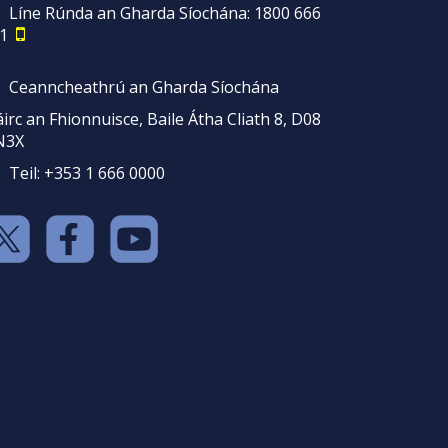
Líne Rúnda an Gharda Síochána: 1800 666
1
Ceanncheathrú an Gharda Síochána
irc an Fhionnuisce, Baile Átha Cliath 8, D08
N3X
Teil: +353 1 666 0000