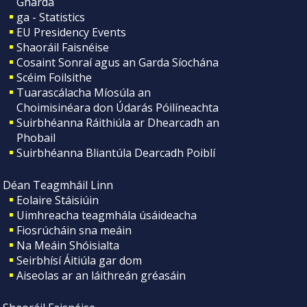
Gharda
ga - Statistics
EU Presidency Events
Shaoráil Faisnéise
Cosaint Sonraí agus an Garda Síochána
Scéim Foilsithe
Tuarascálacha Míosúla an
Choimisinéara don Údarás Póilíneachta
Suirbhéanna Ráithiúla ar Dhearcadh an
Phobail
Suirbhéanna Bliantúla Dearcadh Poiblí
Déan Teagmháil Linn
Eolaire Stáisiúin
Uimhreacha teagmhála úsáideacha
Fiosrúcháin sna meáin
Na Meáin Shóisialta
Seirbhísí Áitiúla gar dom
Aiseolas ar an láithreán gréasáin