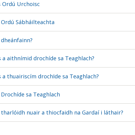
s Ordú Urchoisc
 Ordú Sábháilteachta
 dheánfainn?
 a aithnímid drochíde sa Teaghlach?
 a thuairiscím drochIde sa Teaghlach?
 Drochíde sa Teaghlach
 tharlóidh nuair a thiocfaidh na Gardaí i láthair?