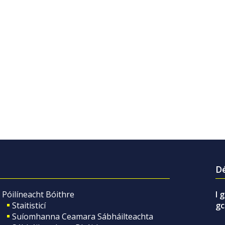
Dé
Póilíneacht Bóithre
I 
Staitisticí
gc
Suíomhanna Ceamara Sábháilteachta