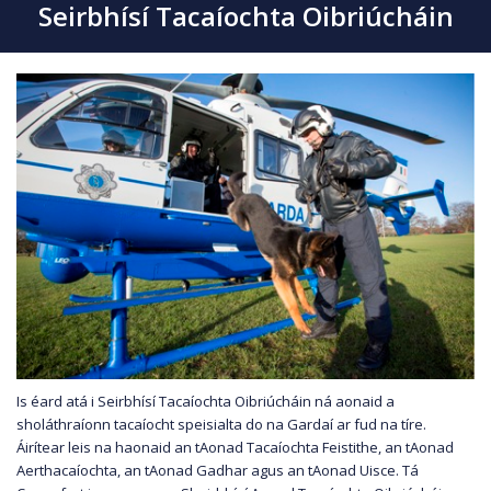
Seirbhísí Tacaíochta Oibriúcháin
Is éard atá i Seirbhísí Tacaíochta Oibriúcháin ná aonaid a
sholáthraíonn tacaíocht speisialta do na Gardaí ar fud na tíre.
Áirítear leis na haonaid an tAonad Tacaíochta Feistithe, an tAonad
Aerthacaíochta, an tAonad Gadhar agus an tAonad Uisce. Tá