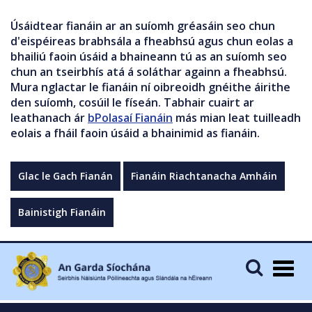
Úsáidtear fianáin ar an suíomh gréasáin seo chun
d'eispéireas brabhsála a fheabhsú agus chun eolas a
bhailiú faoin úsáid a bhaineann tú as an suíomh seo
chun an tseirbhís atá á soláthar againn a fheabhsú.
Mura nglactar le fianáin ní oibreoidh gnéithe áirithe
den suíomh, cosúil le físeán. Tabhair cuairt ar
leathanach ár
bPolasaí Fianáin
más mian leat tuilleadh
eolais a fháil faoin úsáid a bhainimid as fianáin.
Glac le Gach Fianán
Fianáin Riachtanacha Amháin
Bainistigh Fianáin
Togg
navig