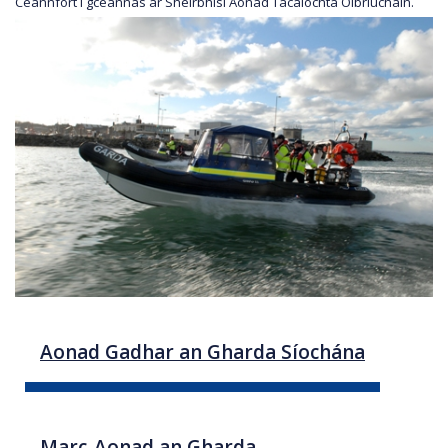
Ceannfort i gceannas ar Sheirbhísí Aonad Tacaíochta Oibriúcháin.
Aonad Gadhar an Gharda Síochána
Marc-Aonad an Gharda