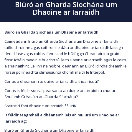
Biúró an Gharda Síochána um
Dhaoine ar Iarraidh
Biúró an Gharda Síochána um Dhaoine ar Iarraidh
Coimeádann Biúró an Gharda Síochána um Dhaoine ar Iarraidh
taifid chruinne agus cothrom le dáta ar dhaoine ar iarraidh laistigh
den dlínse agus cabhraíonn siad le hOifigigh Cheantair ina gcuid
fiosrúcháin maidir le hEachtraí i leith Daoine ar Iarraidh agus le coirp
a shainaithint. Le linn na hoibre, déanann an Biúró idirchaidreamh le
fórsaí póilíneachta idirnáisiúnta chomh maith le Interpol.
Conas a dhéanann tú duine ar iarraidh a thuairisciú?
Conas is féidir sonraí pearsanta an duine ar iarraidh a chur ar
Shuíomh Gréasáin an Gharda Síochána?
Staitisticí faoi dhaoine ar iarraidh **LINK
Is féidir teagmháil a dhéanamh leis an mBiúró um Dhaoine ar
Iarraidh ag:
Biúró an Gharda Síochána um Dhaoine ar Iarraidh