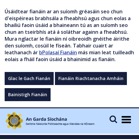
Úsáidtear fianáin ar an suíomh gréasáin seo chun
d'eispéireas brabhsála a fheabhsú agus chun eolas a
bhailiú faoin úsáid a bhaineann tú as an suíomh seo
chun an tseirbhís atá á soláthar againn a fheabhsú.
Mura nglactar le fianáin ní oibreoidh gnéithe áirithe
den suíomh, cosúil le físeán. Tabhair cuairt ar
leathanach ár
bPolasaí Fianáin
más mian leat tuilleadh
eolais a fháil faoin úsáid a bhainimid as fianáin.
Glac le Gach Fianán
Fianáin Riachtanacha Amháin
Bainistigh Fianáin
Togg
navig