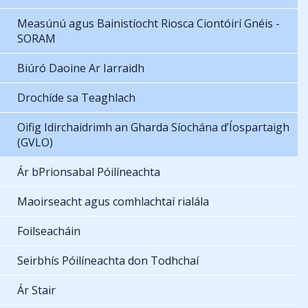
Measúnú agus Bainistíocht Riosca Ciontóirí Gnéis -
SORAM
Biúró Daoine Ar Iarraidh
Drochíde sa Teaghlach
Oifig Idirchaidrimh an Gharda Síochána d’Íospartaigh
(GVLO)
Ár bPrionsabal Póilíneachta
Maoirseacht agus comhlachtaí rialála
Foilseacháin
Seirbhís Póilíneachta don Todhchaí
Ár Stair