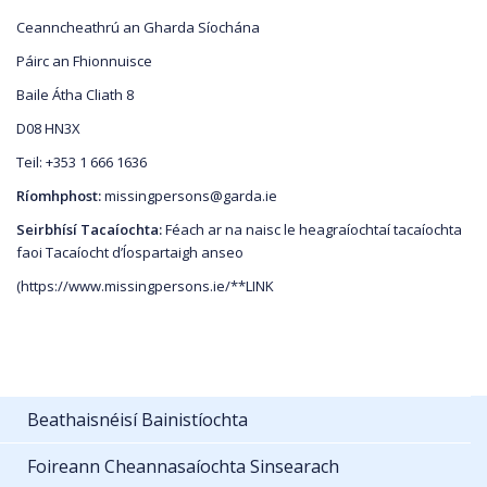
Ceanncheathrú an Gharda Síochána
Páirc an Fhionnuisce
Baile Átha Cliath 8
D08 HN3X
Teil: +353 1 666 1636
Ríomhphost:
missingpersons@garda.ie
Seirbhísí Tacaíochta:
Féach ar na naisc le heagraíochtaí tacaíochta
faoi Tacaíocht d’Íospartaigh anseo
(https://www.missingpersons.ie/**LINK
Beathaisnéisí Bainistíochta
Foireann Cheannasaíochta Sinsearach