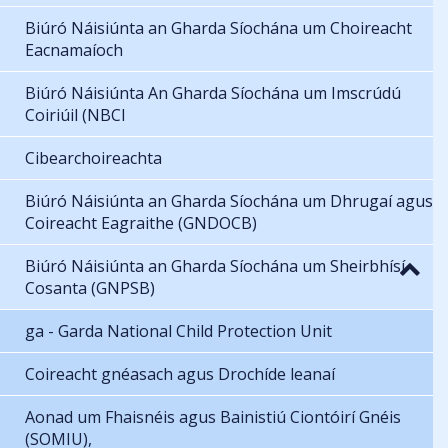
Biúró Náisiúnta an Gharda Síochána um Choireacht
Eacnamaíoch
Biúró Náisiúnta An Gharda Síochána um Imscrúdú
Coiriúil (NBCI
Cibearchoireachta
Biúró Náisiúnta an Gharda Síochána um Dhrugaí agus
Coireacht Eagraithe (GNDOCB)
Biúró Náisiúnta an Gharda Síochána um Sheirbhísí
Cosanta (GNPSB)
ga - Garda National Child Protection Unit
Coireacht gnéasach agus Drochíde leanaí
Aonad um Fhaisnéis agus Bainistiú Ciontóirí Gnéis
(SOMIU),