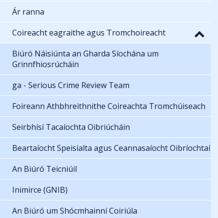
Ár ranna
Coireacht eagraithe agus Tromchoireacht
Biúró Náisiúnta an Gharda Síochána um
Grinnfhiosrúcháin
ga - Serious Crime Review Team
Foireann Athbhreithnithe Coireachta Tromchúiseach
Seirbhísí Tacaíochta Oibriúcháin
Beartaíocht Speisialta agus Ceannasaíocht Oibríochtaí
An Biúró Teicniúil
Inimirce (GNIB)
An Biúró um Shócmhainní Coiriúla