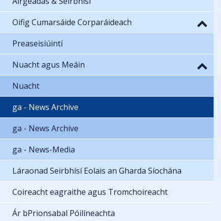
Airgeadas & Seirbhísí
Oifig Cumarsáide Corparáideach
Preaseisiúintí
Nuacht agus Meáin
Nuacht
ga - News Archive
ga - News Archive
ga - News-Media
Láraonad Seirbhísí Eolais an Gharda Síochána
Coireacht eagraithe agus Tromchoireacht
Ár bPrionsabal Póilíneachta