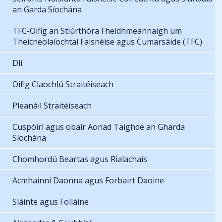
an Garda Síochána
TFC-Oifig an Stiúrthóra Fheidhmeannaigh um
Theicneolaíochtaí Faisnéise agus Cumarsáide (TFC)
Dlí
Oifig Claochlú Straitéiseach
Pleanáil Straitéiseach
Cuspóirí agus obair Aonad Taighde an Gharda
Síochána
Chomhordú Beartas agus Rialachais
Acmhainní Daonna agus Forbairt Daoine
Sláinte agus Folláine