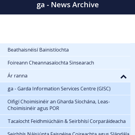
ga - News Archive
Beathaisnéisí Bainistíochta
Foireann Cheannasaíochta Sinsearach
Ár ranna
ga - Garda Information Services Centre (GISC)
Oifigí Choimisinéir an Gharda Síochána, Leas-
Choimisinéir agus POR
Tacaíocht Feidhmiúcháin & Seirbhísí Corparáideacha
Seirbhís Náisiúnta Faisnéise Coireachta agus Slándála