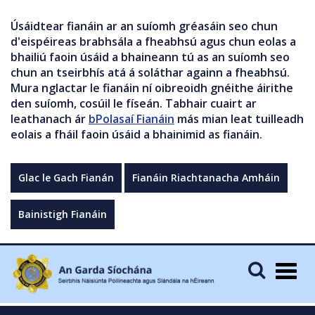
Úsáidtear fianáin ar an suíomh gréasáin seo chun
d'eispéireas brabhsála a fheabhsú agus chun eolas a
bhailiú faoin úsáid a bhaineann tú as an suíomh seo
chun an tseirbhís atá á soláthar againn a fheabhsú.
Mura nglactar le fianáin ní oibreoidh gnéithe áirithe
den suíomh, cosúil le físeán. Tabhair cuairt ar
leathanach ár
bPolasaí Fianáin
más mian leat tuilleadh
eolais a fháil faoin úsáid a bhainimid as fianáin.
Glac le Gach Fianán
Fianáin Riachtanacha Amháin
Bainistigh Fianáin
Togg
navig