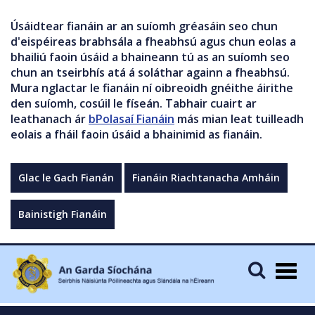
Úsáidtear fianáin ar an suíomh gréasáin seo chun
d'eispéireas brabhsála a fheabhsú agus chun eolas a
bhailiú faoin úsáid a bhaineann tú as an suíomh seo
chun an tseirbhís atá á soláthar againn a fheabhsú.
Mura nglactar le fianáin ní oibreoidh gnéithe áirithe
den suíomh, cosúil le físeán. Tabhair cuairt ar
leathanach ár
bPolasaí Fianáin
más mian leat tuilleadh
eolais a fháil faoin úsáid a bhainimid as fianáin.
Glac le Gach Fianán
Fianáin Riachtanacha Amháin
Bainistigh Fianáin
Togg
navig