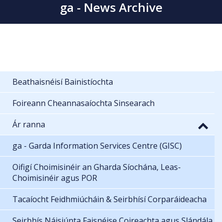
ga - News Archive
Beathaisnéisí Bainistíochta
Foireann Cheannasaíochta Sinsearach
Ár ranna
ga - Garda Information Services Centre (GISC)
Oifigí Choimisinéir an Gharda Síochána, Leas-
Choimisinéir agus POR
Tacaíocht Feidhmiúcháin & Seirbhísí Corparáideacha
Seirbhís Náisiúnta Faisnéise Coireachta agus Slándála