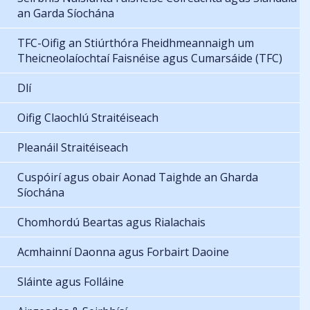
an Garda Síochána
TFC-Oifig an Stiúrthóra Fheidhmeannaigh um
Theicneolaíochtaí Faisnéise agus Cumarsáide (TFC)
Dlí
Oifig Claochlú Straitéiseach
Pleanáil Straitéiseach
Cuspóirí agus obair Aonad Taighde an Gharda
Síochána
Chomhordú Beartas agus Rialachais
Acmhainní Daonna agus Forbairt Daoine
Sláinte agus Folláine