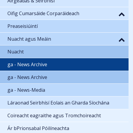
Airgeadas & Seirbhísí
Oifig Cumarsáide Corparáideach
Preaseisiúintí
Nuacht agus Meáin
Nuacht
ga - News Archive
ga - News Archive
ga - News-Media
Láraonad Seirbhísí Eolais an Gharda Síochána
Coireacht eagraithe agus Tromchoireacht
Ár bPrionsabal Póilíneachta