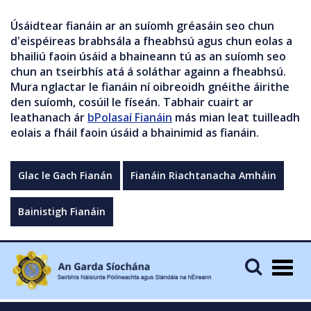
Úsáidtear fianáin ar an suíomh gréasáin seo chun
d'eispéireas brabhsála a fheabhsú agus chun eolas a
bhailiú faoin úsáid a bhaineann tú as an suíomh seo
chun an tseirbhís atá á soláthar againn a fheabhsú.
Mura nglactar le fianáin ní oibreoidh gnéithe áirithe
den suíomh, cosúil le físeán. Tabhair cuairt ar
leathanach ár
bPolasaí Fianáin
más mian leat tuilleadh
eolais a fháil faoin úsáid a bhainimid as fianáin.
Glac le Gach Fianán
Fianáin Riachtanacha Amháin
Bainistigh Fianáin
Togg
navig