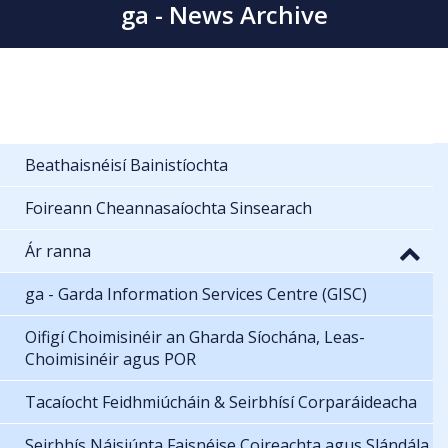
ga - News Archive
Beathaisnéisí Bainistíochta
Foireann Cheannasaíochta Sinsearach
Ár ranna
ga - Garda Information Services Centre (GISC)
Oifigí Choimisinéir an Gharda Síochána, Leas-
Choimisinéir agus POR
Tacaíocht Feidhmiúcháin & Seirbhísí Corparáideacha
Seirbhís Náisiúnta Faisnéise Coireachta agus Slándála