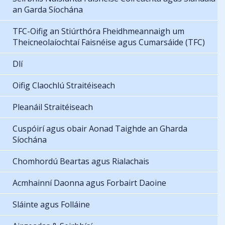
an Garda Síochána
TFC-Oifig an Stiúrthóra Fheidhmeannaigh um
Theicneolaíochtaí Faisnéise agus Cumarsáide (TFC)
Dlí
Oifig Claochlú Straitéiseach
Pleanáil Straitéiseach
Cuspóirí agus obair Aonad Taighde an Gharda
Síochána
Chomhordú Beartas agus Rialachais
Acmhainní Daonna agus Forbairt Daoine
Sláinte agus Folláine