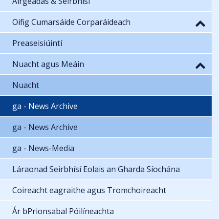
Airgeadas & Seirbhísí
Oifig Cumarsáide Corparáideach
Preaseisiúintí
Nuacht agus Meáin
Nuacht
ga - News Archive
ga - News Archive
ga - News-Media
Láraonad Seirbhísí Eolais an Gharda Síochána
Coireacht eagraithe agus Tromchoireacht
Ár bPrionsabal Póilíneachta