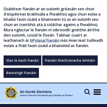
Úsáidtear fianáin ar an suíomh gréasáin seo chun
d'eispéireas brabhsála a fheabhsú agus chun eolas a
bhailiú faoin úsáid a bhaineann tú as an suíomh seo
chun an tseirbhís atá á soláthar againn a fheabhsú.
Mura nglactar le fianáin ní oibreoidh gnéithe áirithe
den suíomh, cosúil le físeán. Tabhair cuairt ar
leathanach ár
bPolasaí Fianáin
más mian leat tuilleadh
eolais a fháil faoin úsáid a bhainimid as fianáin.
Glac le Gach Fianán
Fianáin Riachtanacha Amháin
Bainistigh Fianáin
Togg
navig