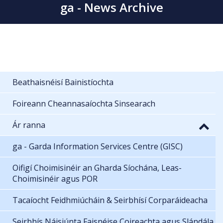
ga - News Archive
Beathaisnéisí Bainistíochta
Foireann Cheannasaíochta Sinsearach
Ár ranna
ga - Garda Information Services Centre (GISC)
Oifigí Choimisinéir an Gharda Síochána, Leas-
Choimisinéir agus POR
Tacaíocht Feidhmiúcháin & Seirbhísí Corparáideacha
Seirbhís Náisiúnta Faisnéise Coireachta agus Slándála