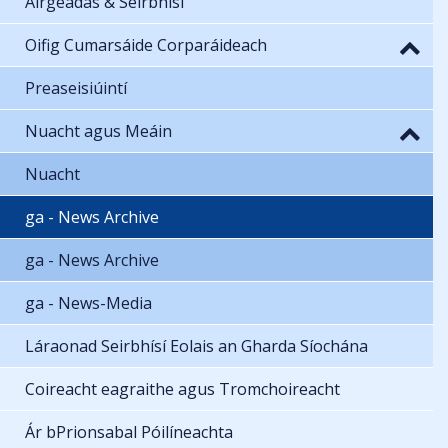
Airgeadas & Seirbhísí
Oifig Cumarsáide Corparáideach
Preaseisiúintí
Nuacht agus Meáin
Nuacht
ga - News Archive
ga - News Archive
ga - News-Media
Láraonad Seirbhísí Eolais an Gharda Síochána
Coireacht eagraithe agus Tromchoireacht
Ár bPrionsabal Póilíneachta