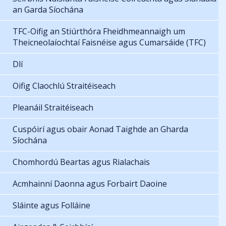
an Garda Síochána
TFC-Oifig an Stiúrthóra Fheidhmeannaigh um
Theicneolaíochtaí Faisnéise agus Cumarsáide (TFC)
Dlí
Oifig Claochlú Straitéiseach
Pleanáil Straitéiseach
Cuspóirí agus obair Aonad Taighde an Gharda
Síochána
Chomhordú Beartas agus Rialachais
Acmhainní Daonna agus Forbairt Daoine
Sláinte agus Folláine