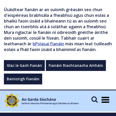
Úsáidtear fianáin ar an suíomh gréasáin seo chun
d'eispéireas brabhsála a fheabhsú agus chun eolas a
bhailiú faoin úsáid a bhaineann tú as an suíomh seo
chun an tseirbhís atá á soláthar againn a fheabhsú.
Mura nglactar le fianáin ní oibreoidh gnéithe áirithe
den suíomh, cosúil le físeán. Tabhair cuairt ar
leathanach ár
bPolasaí Fianáin
más mian leat tuilleadh
eolais a fháil faoin úsáid a bhainimid as fianáin.
Glac le Gach Fianán
Fianáin Riachtanacha Amháin
Bainistigh Fianáin
Togg
navig