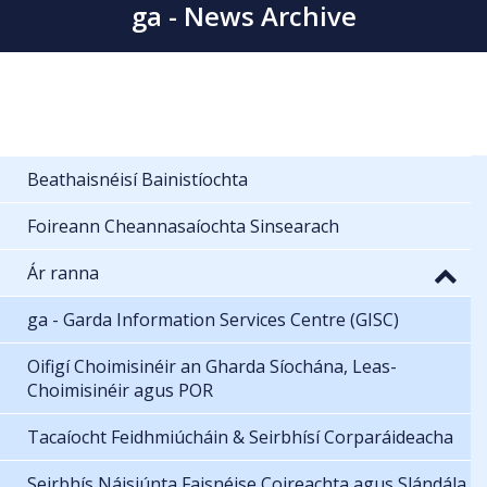
ga - News Archive
Beathaisnéisí Bainistíochta
Foireann Cheannasaíochta Sinsearach
Ár ranna
ga - Garda Information Services Centre (GISC)
Oifigí Choimisinéir an Gharda Síochána, Leas-
Choimisinéir agus POR
Tacaíocht Feidhmiúcháin & Seirbhísí Corparáideacha
Seirbhís Náisiúnta Faisnéise Coireachta agus Slándála