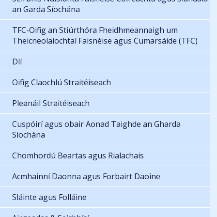
an Garda Síochána
TFC-Oifig an Stiúrthóra Fheidhmeannaigh um
Theicneolaíochtaí Faisnéise agus Cumarsáide (TFC)
Dlí
Oifig Claochlú Straitéiseach
Pleanáil Straitéiseach
Cuspóirí agus obair Aonad Taighde an Gharda
Síochána
Chomhordú Beartas agus Rialachais
Acmhainní Daonna agus Forbairt Daoine
Sláinte agus Folláine