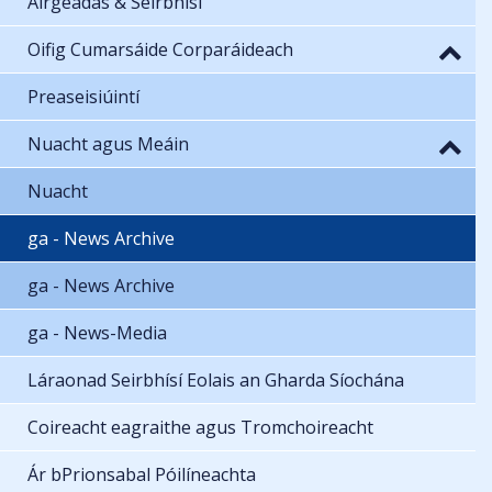
Airgeadas & Seirbhísí
Oifig Cumarsáide Corparáideach
Preaseisiúintí
Nuacht agus Meáin
Nuacht
ga - News Archive
ga - News Archive
ga - News-Media
Láraonad Seirbhísí Eolais an Gharda Síochána
Coireacht eagraithe agus Tromchoireacht
Ár bPrionsabal Póilíneachta