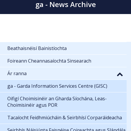
ga - News Archive
Beathaisnéisí Bainistíochta
Foireann Cheannasaíochta Sinsearach
Ár ranna
ga - Garda Information Services Centre (GISC)
Oifigí Choimisinéir an Gharda Síochána, Leas-
Choimisinéir agus POR
Tacaíocht Feidhmiúcháin & Seirbhísí Corparáideacha
Seirbhís Náisiúnta Faisnéise Coireachta agus Slándála