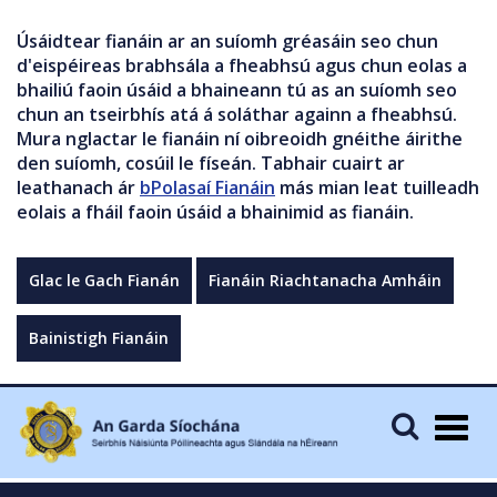
Úsáidtear fianáin ar an suíomh gréasáin seo chun
d'eispéireas brabhsála a fheabhsú agus chun eolas a
bhailiú faoin úsáid a bhaineann tú as an suíomh seo
chun an tseirbhís atá á soláthar againn a fheabhsú.
Mura nglactar le fianáin ní oibreoidh gnéithe áirithe
den suíomh, cosúil le físeán. Tabhair cuairt ar
leathanach ár
bPolasaí Fianáin
más mian leat tuilleadh
eolais a fháil faoin úsáid a bhainimid as fianáin.
Glac le Gach Fianán
Fianáin Riachtanacha Amháin
Bainistigh Fianáin
Togg
navig