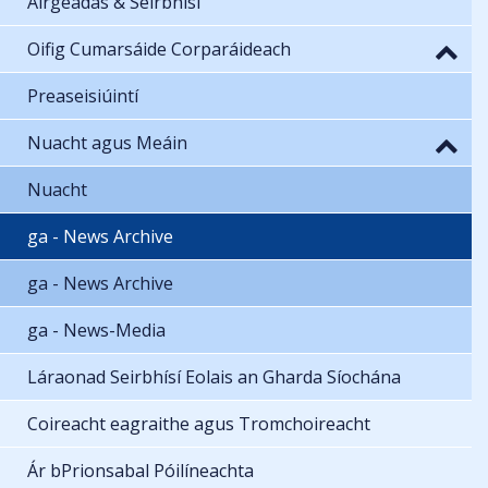
Airgeadas & Seirbhísí
Oifig Cumarsáide Corparáideach
Preaseisiúintí
Nuacht agus Meáin
Nuacht
ga - News Archive
ga - News Archive
ga - News-Media
Láraonad Seirbhísí Eolais an Gharda Síochána
Coireacht eagraithe agus Tromchoireacht
Ár bPrionsabal Póilíneachta