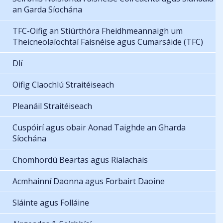
an Garda Síochána
TFC-Oifig an Stiúrthóra Fheidhmeannaigh um
Theicneolaíochtaí Faisnéise agus Cumarsáide (TFC)
Dlí
Oifig Claochlú Straitéiseach
Pleanáil Straitéiseach
Cuspóirí agus obair Aonad Taighde an Gharda
Síochána
Chomhordú Beartas agus Rialachais
Acmhainní Daonna agus Forbairt Daoine
Sláinte agus Folláine