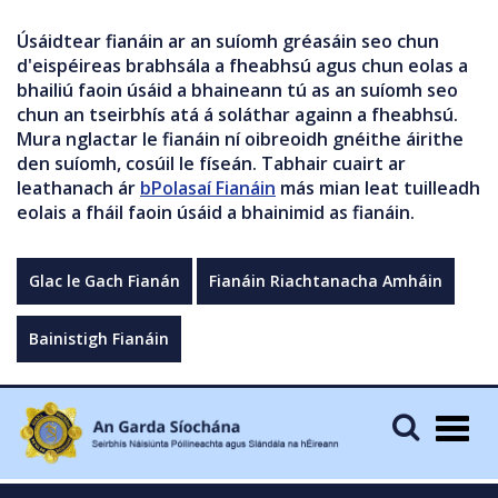
Úsáidtear fianáin ar an suíomh gréasáin seo chun
d'eispéireas brabhsála a fheabhsú agus chun eolas a
bhailiú faoin úsáid a bhaineann tú as an suíomh seo
chun an tseirbhís atá á soláthar againn a fheabhsú.
Mura nglactar le fianáin ní oibreoidh gnéithe áirithe
den suíomh, cosúil le físeán. Tabhair cuairt ar
leathanach ár
bPolasaí Fianáin
más mian leat tuilleadh
eolais a fháil faoin úsáid a bhainimid as fianáin.
Glac le Gach Fianán
Fianáin Riachtanacha Amháin
Bainistigh Fianáin
Togg
navig