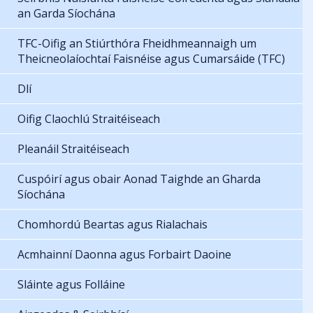
an Garda Síochána
TFC-Oifig an Stiúrthóra Fheidhmeannaigh um
Theicneolaíochtaí Faisnéise agus Cumarsáide (TFC)
Dlí
Oifig Claochlú Straitéiseach
Pleanáil Straitéiseach
Cuspóirí agus obair Aonad Taighde an Gharda
Síochána
Chomhordú Beartas agus Rialachais
Acmhainní Daonna agus Forbairt Daoine
Sláinte agus Folláine