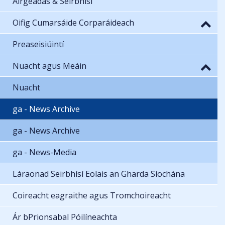
Airgeadas & Seirbhísí
Oifig Cumarsáide Corparáideach
Preaseisiúintí
Nuacht agus Meáin
Nuacht
ga - News Archive
ga - News Archive
ga - News-Media
Láraonad Seirbhísí Eolais an Gharda Síochána
Coireacht eagraithe agus Tromchoireacht
Ár bPrionsabal Póilíneachta