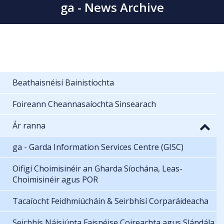
ga - News Archive
Beathaisnéisí Bainistíochta
Foireann Cheannasaíochta Sinsearach
Ár ranna
ga - Garda Information Services Centre (GISC)
Oifigí Choimisinéir an Gharda Síochána, Leas-
Choimisinéir agus POR
Tacaíocht Feidhmiúcháin & Seirbhísí Corparáideacha
Seirbhís Náisiúnta Faisnéise Coireachta agus Slándála