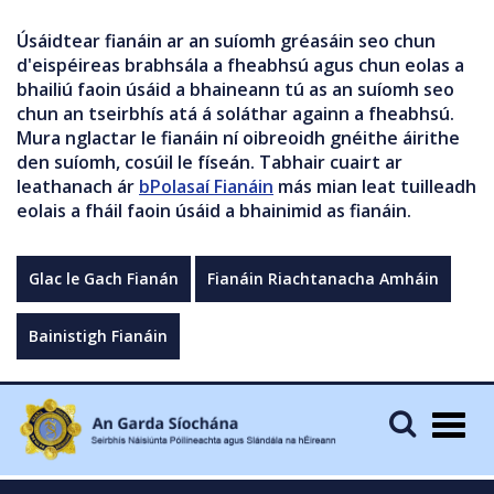
Úsáidtear fianáin ar an suíomh gréasáin seo chun
d'eispéireas brabhsála a fheabhsú agus chun eolas a
bhailiú faoin úsáid a bhaineann tú as an suíomh seo
chun an tseirbhís atá á soláthar againn a fheabhsú.
Mura nglactar le fianáin ní oibreoidh gnéithe áirithe
den suíomh, cosúil le físeán. Tabhair cuairt ar
leathanach ár
bPolasaí Fianáin
más mian leat tuilleadh
eolais a fháil faoin úsáid a bhainimid as fianáin.
Glac le Gach Fianán
Fianáin Riachtanacha Amháin
Bainistigh Fianáin
Togg
navig