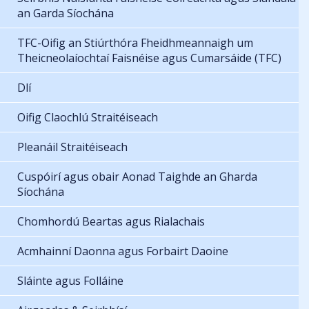
an Garda Síochána
TFC-Oifig an Stiúrthóra Fheidhmeannaigh um
Theicneolaíochtaí Faisnéise agus Cumarsáide (TFC)
Dlí
Oifig Claochlú Straitéiseach
Pleanáil Straitéiseach
Cuspóirí agus obair Aonad Taighde an Gharda
Síochána
Chomhordú Beartas agus Rialachais
Acmhainní Daonna agus Forbairt Daoine
Sláinte agus Folláine