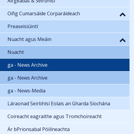
Airgeadas & Seirbhísí
Oifig Cumarsáide Corparáideach
Preaseisiúintí
Nuacht agus Meáin
Nuacht
ga - News Archive
ga - News Archive
ga - News-Media
Láraonad Seirbhísí Eolais an Gharda Síochána
Coireacht eagraithe agus Tromchoireacht
Ár bPrionsabal Póilíneachta