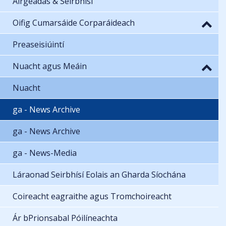
Airgeadas & Seirbhísí
Oifig Cumarsáide Corparáideach
Preaseisiúintí
Nuacht agus Meáin
Nuacht
ga - News Archive
ga - News Archive
ga - News-Media
Láraonad Seirbhísí Eolais an Gharda Síochána
Coireacht eagraithe agus Tromchoireacht
Ár bPrionsabal Póilíneachta