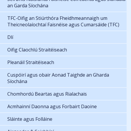
an Garda Síochána
TFC-Oifig an Stiúrthóra Fheidhmeannaigh um
Theicneolaíochtaí Faisnéise agus Cumarsáide (TFC)
Dlí
Oifig Claochlú Straitéiseach
Pleanáil Straitéiseach
Cuspóirí agus obair Aonad Taighde an Gharda
Síochána
Chomhordú Beartas agus Rialachais
Acmhainní Daonna agus Forbairt Daoine
Sláinte agus Folláine