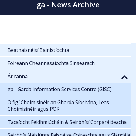
ga - News Archive
Beathaisnéisí Bainistíochta
Foireann Cheannasaíochta Sinsearach
Ár ranna
ga - Garda Information Services Centre (GISC)
Oifigí Choimisinéir an Gharda Síochána, Leas-
Choimisinéir agus POR
Tacaíocht Feidhmiúcháin & Seirbhísí Corparáideacha
Seirbhís Náisiúnta Faisnéise Coireachta agus Slándála