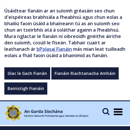
Úsáidtear fianáin ar an suíomh gréasáin seo chun
d'eispéireas brabhsála a fheabhsú agus chun eolas a
bhailiú faoin úsáid a bhaineann tú as an suíomh seo
chun an tseirbhís atá á soláthar againn a fheabhsú.
Mura nglactar le fianáin ní oibreoidh gnéithe áirithe
den suíomh, cosúil le físeán. Tabhair cuairt ar
leathanach ár
bPolasaí Fianáin
más mian leat tuilleadh
eolais a fháil faoin úsáid a bhainimid as fianáin.
Glac le Gach Fianán
Fianáin Riachtanacha Amháin
Bainistigh Fianáin
Togg
navig