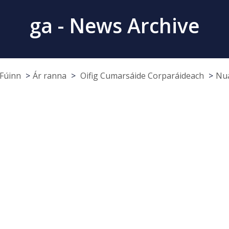
ga - News Archive
Fúinn
Ár ranna
Oifig Cumarsáide Corparáideach
Nua