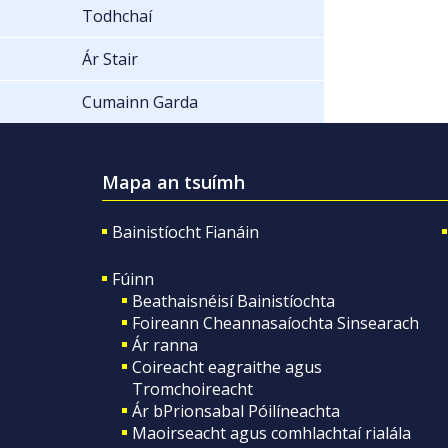
Todhchaí
Ár Stair
Cumainn Garda
Mapa an tsuímh
Bainistíocht Fianáin
Fúinn
Beathaisnéisí Bainistíochta
Foireann Cheannasaíochta Sinsearach
Ár ranna
Coireacht eagraithe agus
Tromchoireacht
Ár bPrionsabal Póilíneachta
Maoirseacht agus comhlachtaí rialála