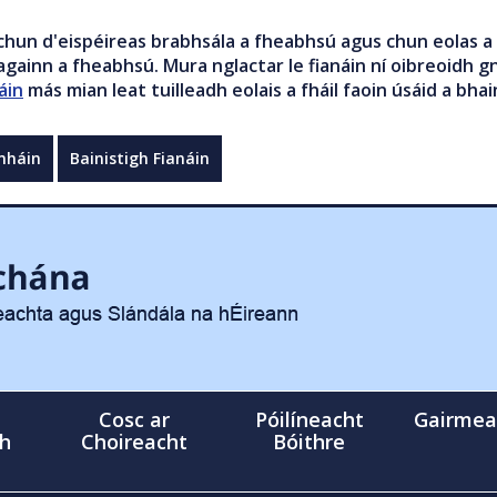
chun d'eispéireas brabhsála a fheabhsú agus chun eolas a 
gainn a fheabhsú. Mura nglactar le fianáin ní oibreoidh gn
áin
más mian leat tuilleadh eolais a fháil faoin úsáid a bhai
mháin
Bainistigh Fianáin
Cosc ar
Póilíneacht
Gairmea
gh
Choireacht
Bóithre