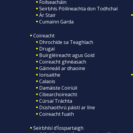
Foilseacháin
Seirbhís Póilíneachta don Todhchaí
Ár Stair
Cumainn Garda
Coireacht
Dhrochíde sa Teaghlach
Drugaí
Buirgléireacht agus Goid
Coireacht ghnéasach
Gáinneáil ar dhaoine
Ionsaithe
Calaois
Damáiste Coiriúil
Cibearchoireacht
Cúrsaí Tráchta
Dúshaothrú páistí ar líne
Coireacht fuath
Seirbhísí d’Íospartaigh