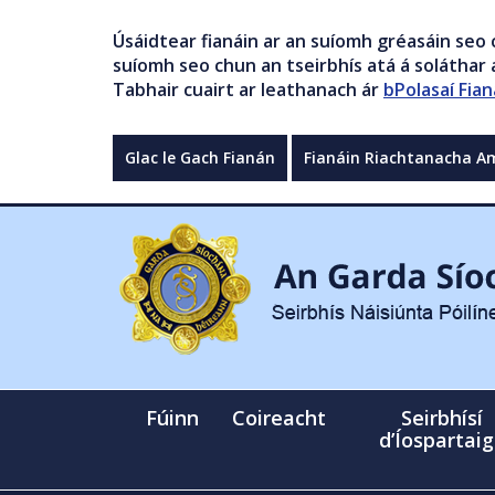
Úsáidtear fianáin ar an suíomh gréasáin seo 
suíomh seo chun an tseirbhís atá á soláthar a
Tabhair cuairt ar leathanach ár
bPolasaí Fian
Glac le Gach Fianán
Fianáin Riachtanacha A
Fúinn
Coireacht
Seirbhísí
d’Íospartai