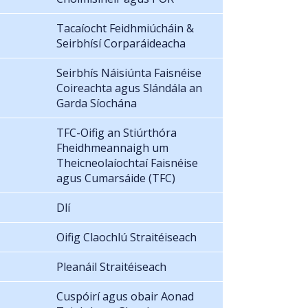
Tacaíocht Feidhmiúcháin &
Seirbhísí Corparáideacha
Seirbhís Náisiúnta Faisnéise
Coireachta agus Slándála an
Garda Síochána
TFC-Oifig an Stiúrthóra
Fheidhmeannaigh um
Theicneolaíochtaí Faisnéise
agus Cumarsáide (TFC)
Dlí
Oifig Claochlú Straitéiseach
Pleanáil Straitéiseach
Cuspóirí agus obair Aonad