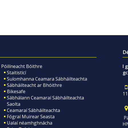
Dé
Póilíneacht Bóithre
I 
Staitisticí
gc
Suíomhanna Ceamara Sábháilteachta
Sábháilteacht ar Bhóithre
Bikesafe
11
Sábhálann Ceamaraí Sábháilteachta
Saolta
Ceamaraí Sábháilteachta
Fógraí Muirear Seasta
Pá
Ualaí néamhghnácha
H