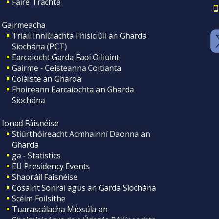
Faire Tráchta
Gairmeacha
Triail Inniúlachta Fhisiciúil an Gharda
Síochána (PCT)
Earcaiocht Garda Faoi Oiliuint
Gairme - Ceisteanna Coitianta
Coláiste an Gharda
Fhoireann Earcaíochta an Gharda
Síochána
Ionad Fáisnéise
Stiúrthóireacht Acmhainní Daonna an
Gharda
ga - Statistics
EU Presidency Events
Shaoráil Faisnéise
Cosaint Sonraí agus an Garda Síochána
Scéim Foilsithe
Tuarascálacha Míosúla an