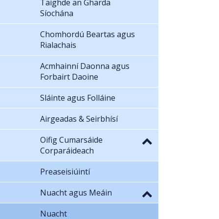
Taighde an Gharda
Síochána
Chomhordú Beartas agus
Rialachais
Acmhainní Daonna agus
Forbairt Daoine
Sláinte agus Folláine
Airgeadas & Seirbhísí
Oifig Cumarsáide
Corparáideach
Preaseisiúintí
Nuacht agus Meáin
Nuacht