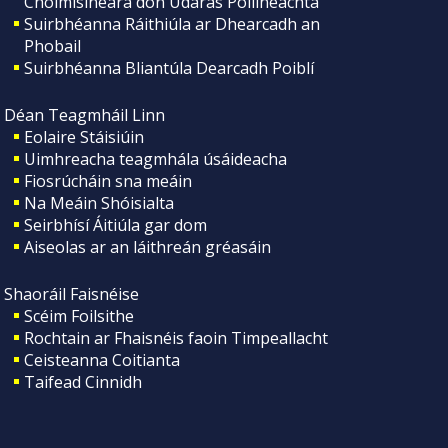
Choimisinéara don Údarás Póilíneachta
Suirbhéanna Ráithiúla ar Dhearcadh an
Phobail
Suirbhéanna Bliantúla Dearcadh Poiblí
Déan Teagmháil Linn
Eolaire Stáisiúin
Uimhreacha teagmhála úsáideacha
Fiosrúcháin sna meáin
Na Meáin Shóisialta
Seirbhísí Áitiúla gar dom
Aiseolas ar an láithreán gréasáin
Shaoráil Faisnéise
Scéim Foilsithe
Rochtain ar Fhaisnéis faoin Timpeallacht
Ceisteanna Coitianta
Taifead Cinnidh