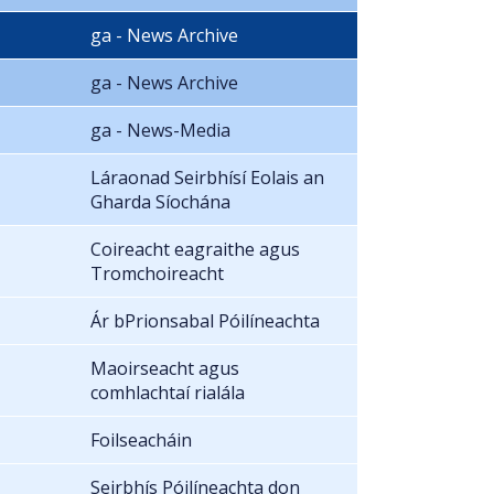
ga - News Archive
ga - News Archive
ga - News-Media
Láraonad Seirbhísí Eolais an
Gharda Síochána
Coireacht eagraithe agus
Tromchoireacht
Ár bPrionsabal Póilíneachta
Maoirseacht agus
comhlachtaí rialála
Foilseacháin
Seirbhís Póilíneachta don