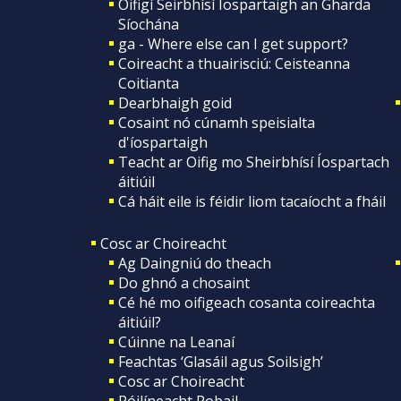
Oifigí Seirbhísí Íospartaigh an Gharda
Síochána
ga - Where else can I get support?
Coireacht a thuairisciú: Ceisteanna
Coitianta
Dearbhaigh goid
Cosaint nó cúnamh speisialta
d'íospartaigh
Teacht ar Oifig mo Sheirbhísí Íospartach
áitiúil
Cá háit eile is féidir liom tacaíocht a fháil
Cosc ar Choireacht
Ag Daingniú do theach
Do ghnó a chosaint
Cé hé mo oifigeach cosanta coireachta
áitiúil?
Cúinne na Leanaí
Feachtas ‘Glasáil agus Soilsigh’
Cosc ar Choireacht
Póilíneacht Pobail