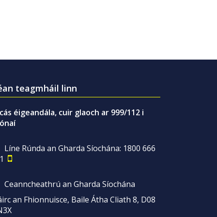
an teagmháil linn
gcás éigeandála, cuir glaoch ar 999/112 i
ónaí
Líne Rúnda an Gharda Síochána: 1800 666
1
Ceanncheathrú an Gharda Síochána
irc an Fhionnuisce, Baile Átha Cliath 8, D08
N3X