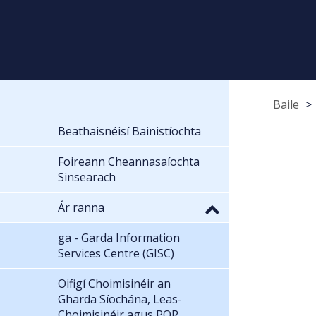
Baile
Beathaisnéisí Bainistíochta
Foireann Cheannasaíochta
Sinsearach
Ár ranna
ga - Garda Information
Services Centre (GISC)
Oifigí Choimisinéir an
Gharda Síochána, Leas-
Choimisinéir agus POR