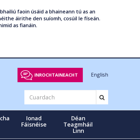
bhailiú faoin úsáid a bhaineann tú as an
éithe áirithe den suíomh, cosúil le físeán.
nimid as fianáin.
English
INROCHTAINEACHT
cha
Ionad
Déan
Fáisnéise
Teagmháil
Linn