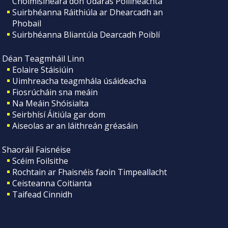
Choimisinéara don Údarás Póilíneachta
Suirbhéanna Ráithiúla ar Dhearcadh an
Phobail
Suirbhéanna Bliantúla Dearcadh Poiblí
Déan Teagmháil Linn
Eolaire Stáisiúin
Uimhreacha teagmhála úsáideacha
Fiosrúcháin sna meáin
Na Meáin Shóisialta
Seirbhísí Áitiúla gar dom
Aiseolas ar an láithreán gréasáin
Shaoráil Faisnéise
Scéim Foilsithe
Rochtain ar Fhaisnéis faoin Timpeallacht
Ceisteanna Coitianta
Taifead Cinnidh