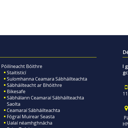
Dé
Póilíneacht Bóithre
I 
Staitisticí
gc
Suíomhanna Ceamara Sábháilteachta
Sábháilteacht ar Bhóithre
Bikesafe
11
Sábhálann Ceamaraí Sábháilteachta
Saolta
Ceamaraí Sábháilteachta
Fógraí Muirear Seasta
Pá
Ualaí néamhghnácha
H