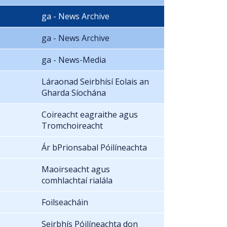
ga - News Archive
ga - News Archive
ga - News-Media
Láraonad Seirbhísí Eolais an
Gharda Síochána
Coireacht eagraithe agus
Tromchoireacht
Ár bPrionsabal Póilíneachta
Maoirseacht agus
comhlachtaí rialála
Foilseacháin
Seirbhís Póilíneachta don