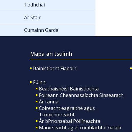
Todhchaí
Ár Stair
Cumainn Garda
Mapa an tsuímh
Bainistíocht Fianáin
Fúinn
Beathaisnéisí Bainistíochta
Foireann Cheannasaíochta Sinsearach
Ár ranna
Coireacht eagraithe agus
Tromchoireacht
Ár bPrionsabal Póilíneachta
Maoirseacht agus comhlachtaí rialála