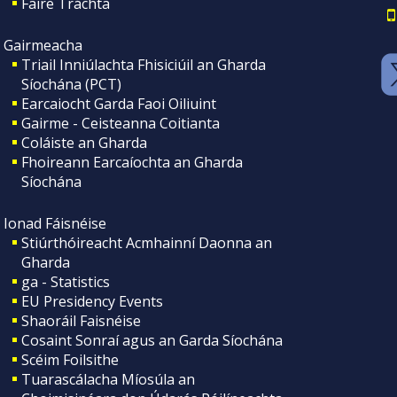
Faire Tráchta
Gairmeacha
Triail Inniúlachta Fhisiciúil an Gharda
Síochána (PCT)
Earcaiocht Garda Faoi Oiliuint
Gairme - Ceisteanna Coitianta
Coláiste an Gharda
Fhoireann Earcaíochta an Gharda
Síochána
Ionad Fáisnéise
Stiúrthóireacht Acmhainní Daonna an
Gharda
ga - Statistics
EU Presidency Events
Shaoráil Faisnéise
Cosaint Sonraí agus an Garda Síochána
Scéim Foilsithe
Tuarascálacha Míosúla an