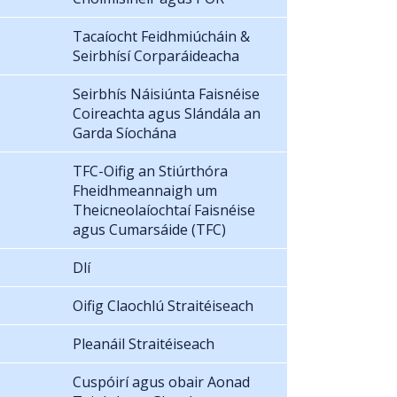
Tacaíocht Feidhmiúcháin &
Seirbhísí Corparáideacha
Seirbhís Náisiúnta Faisnéise
Coireachta agus Slándála an
Garda Síochána
TFC-Oifig an Stiúrthóra
Fheidhmeannaigh um
Theicneolaíochtaí Faisnéise
agus Cumarsáide (TFC)
Dlí
Oifig Claochlú Straitéiseach
Pleanáil Straitéiseach
Cuspóirí agus obair Aonad