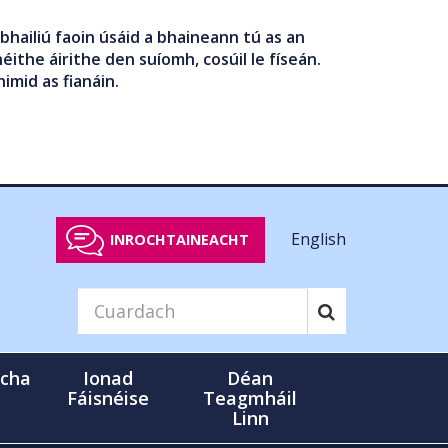
bhailiú faoin úsáid a bhaineann tú as an
éithe áirithe den suíomh, cosúil le físeán.
nimid as fianáin.
English
INROCHTAINEACHT
cha
Ionad
Déan
Fáisnéise
Teagmháil
Linn