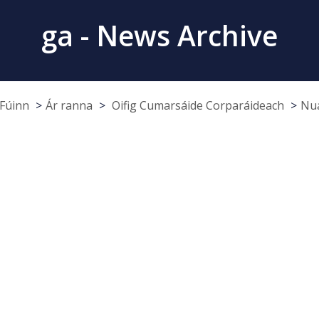
ga - News Archive
Fúinn
Ár ranna
Oifig Cumarsáide Corparáideach
Nua