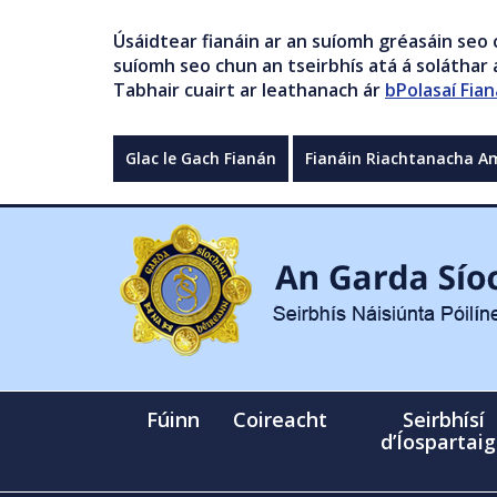
Úsáidtear fianáin ar an suíomh gréasáin seo 
suíomh seo chun an tseirbhís atá á soláthar a
Tabhair cuairt ar leathanach ár
bPolasaí Fian
Glac le Gach Fianán
Fianáin Riachtanacha A
Fúinn
Coireacht
Seirbhísí
d’Íospartai