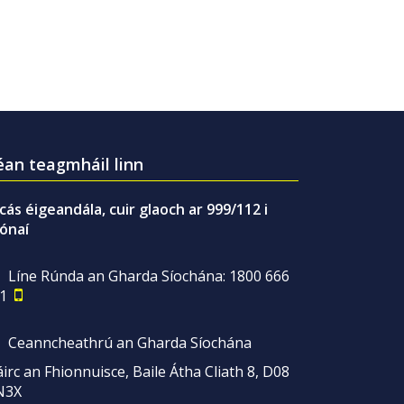
an teagmháil linn
gcás éigeandála, cuir glaoch ar 999/112 i
ónaí
Líne Rúnda an Gharda Síochána: 1800 666
1
Ceanncheathrú an Gharda Síochána
irc an Fhionnuisce, Baile Átha Cliath 8, D08
N3X