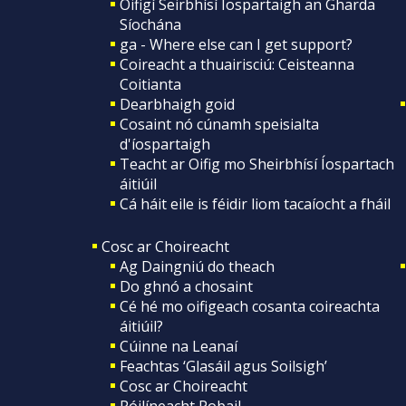
Oifigí Seirbhísí Íospartaigh an Gharda
Síochána
ga - Where else can I get support?
Coireacht a thuairisciú: Ceisteanna
Coitianta
Dearbhaigh goid
Cosaint nó cúnamh speisialta
d'íospartaigh
Teacht ar Oifig mo Sheirbhísí Íospartach
áitiúil
Cá háit eile is féidir liom tacaíocht a fháil
Cosc ar Choireacht
Ag Daingniú do theach
Do ghnó a chosaint
Cé hé mo oifigeach cosanta coireachta
áitiúil?
Cúinne na Leanaí
Feachtas ‘Glasáil agus Soilsigh’
Cosc ar Choireacht
Póilíneacht Pobail