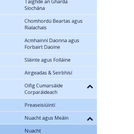
Taighde an Gharda
Síochána
Chomhordú Beartas agus
Rialachais
Acmhainní Daonna agus
Forbairt Daoine
Sláinte agus Folláine
Airgeadas & Seirbhísí
Oifig Cumarsáide
Corparáideach
Preaseisiúintí
Nuacht agus Meáin
Nuacht