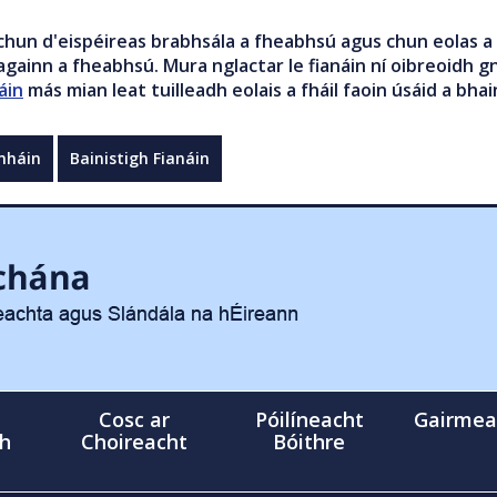
chun d'eispéireas brabhsála a fheabhsú agus chun eolas a 
gainn a fheabhsú. Mura nglactar le fianáin ní oibreoidh gn
áin
más mian leat tuilleadh eolais a fháil faoin úsáid a bhai
mháin
Bainistigh Fianáin
Cosc ar
Póilíneacht
Gairmea
gh
Choireacht
Bóithre