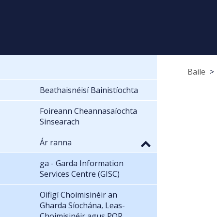
Baile
Beathaisnéisí Bainistíochta
Foireann Cheannasaíochta
Sinsearach
Ár ranna
ga - Garda Information
Services Centre (GISC)
Oifigí Choimisinéir an
Gharda Síochána, Leas-
Choimisinéir agus POR