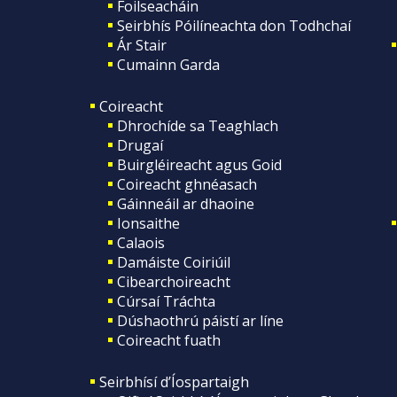
Foilseacháin
Seirbhís Póilíneachta don Todhchaí
Ár Stair
Cumainn Garda
Coireacht
Dhrochíde sa Teaghlach
Drugaí
Buirgléireacht agus Goid
Coireacht ghnéasach
Gáinneáil ar dhaoine
Ionsaithe
Calaois
Damáiste Coiriúil
Cibearchoireacht
Cúrsaí Tráchta
Dúshaothrú páistí ar líne
Coireacht fuath
Seirbhísí d’Íospartaigh