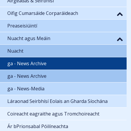
Airgeadas & Seirbhísí
Oifig Cumarsáide Corparáideach
Preaseisiúintí
Nuacht agus Meáin
Nuacht
ga - News Archive
ga - News Archive
ga - News-Media
Láraonad Seirbhísí Eolais an Gharda Síochána
Coireacht eagraithe agus Tromchoireacht
Ár bPrionsabal Póilíneachta