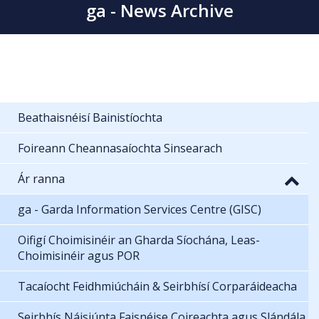
ga - News Archive
Beathaisnéisí Bainistíochta
Foireann Cheannasaíochta Sinsearach
Ár ranna
ga - Garda Information Services Centre (GISC)
Oifigí Choimisinéir an Gharda Síochána, Leas-
Choimisinéir agus POR
Tacaíocht Feidhmiúcháin & Seirbhísí Corparáideacha
Seirbhís Náisiúnta Faisnéise Coireachta agus Slándála