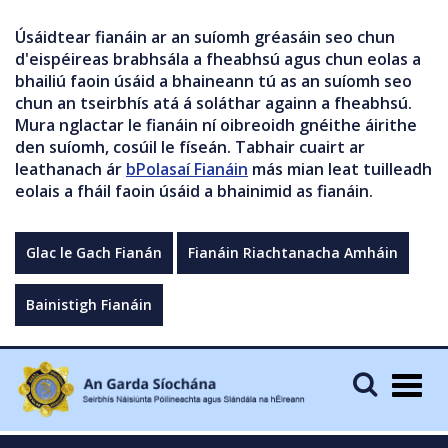
Úsáidtear fianáin ar an suíomh gréasáin seo chun
d'eispéireas brabhsála a fheabhsú agus chun eolas a
bhailiú faoin úsáid a bhaineann tú as an suíomh seo
chun an tseirbhís atá á soláthar againn a fheabhsú.
Mura nglactar le fianáin ní oibreoidh gnéithe áirithe
den suíomh, cosúil le físeán. Tabhair cuairt ar
leathanach ár
bPolasaí Fianáin
más mian leat tuilleadh
eolais a fháil faoin úsáid a bhainimid as fianáin.
Glac le Gach Fianán
Fianáin Riachtanacha Amháin
Bainistigh Fianáin
Togg
navig