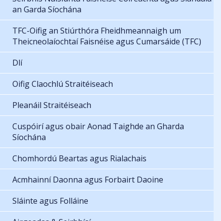
an Garda Síochána
TFC-Oifig an Stiúrthóra Fheidhmeannaigh um
Theicneolaíochtaí Faisnéise agus Cumarsáide (TFC)
Dlí
Oifig Claochlú Straitéiseach
Pleanáil Straitéiseach
Cuspóirí agus obair Aonad Taighde an Gharda
Síochána
Chomhordú Beartas agus Rialachais
Acmhainní Daonna agus Forbairt Daoine
Sláinte agus Folláine