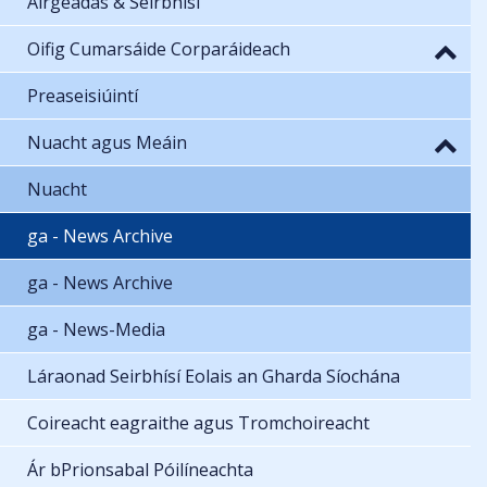
Airgeadas & Seirbhísí
Oifig Cumarsáide Corparáideach
Preaseisiúintí
Nuacht agus Meáin
Nuacht
ga - News Archive
ga - News Archive
ga - News-Media
Láraonad Seirbhísí Eolais an Gharda Síochána
Coireacht eagraithe agus Tromchoireacht
Ár bPrionsabal Póilíneachta