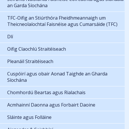
an Garda Síochána
TFC-Oifig an Stiúrthóra Fheidhmeannaigh um
Theicneolaíochtaí Faisnéise agus Cumarsáide (TFC)
Dlí
Oifig Claochlú Straitéiseach
Pleanáil Straitéiseach
Cuspóirí agus obair Aonad Taighde an Gharda
Síochána
Chomhordú Beartas agus Rialachais
Acmhainní Daonna agus Forbairt Daoine
Sláinte agus Folláine