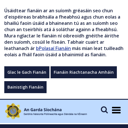
Úsáidtear fianáin ar an suíomh gréasáin seo chun
d'eispéireas brabhsála a fheabhsú agus chun eolas a
bhailiú faoin úsáid a bhaineann tú as an suíomh seo
chun an tseirbhís atá á soláthar againn a fheabhsú.
Mura nglactar le fianáin ní oibreoidh gnéithe áirithe
den suíomh, cosúil le físeán. Tabhair cuairt ar
leathanach ár
bPolasaí Fianáin
más mian leat tuilleadh
eolais a fháil faoin úsáid a bhainimid as fianáin.
Glac le Gach Fianán
Fianáin Riachtanacha Amháin
Bainistigh Fianáin
Togg
navig