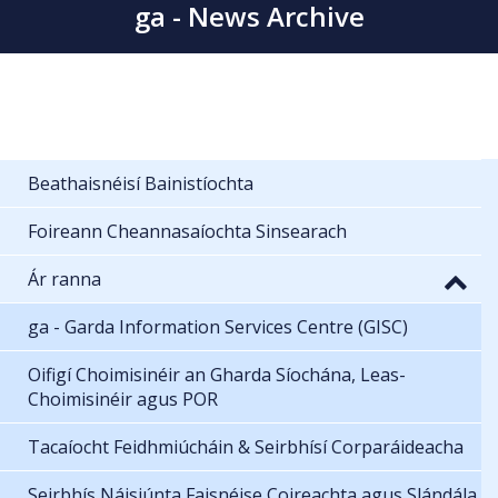
ga - News Archive
Beathaisnéisí Bainistíochta
Foireann Cheannasaíochta Sinsearach
Ár ranna
ga - Garda Information Services Centre (GISC)
Oifigí Choimisinéir an Gharda Síochána, Leas-
Choimisinéir agus POR
Tacaíocht Feidhmiúcháin & Seirbhísí Corparáideacha
Seirbhís Náisiúnta Faisnéise Coireachta agus Slándála