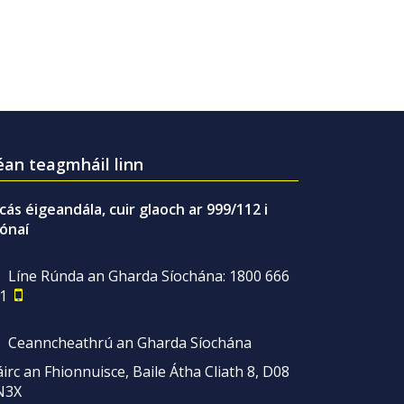
an teagmháil linn
gcás éigeandála, cuir glaoch ar 999/112 i
ónaí
Líne Rúnda an Gharda Síochána: 1800 666
1
Ceanncheathrú an Gharda Síochána
irc an Fhionnuisce, Baile Átha Cliath 8, D08
N3X