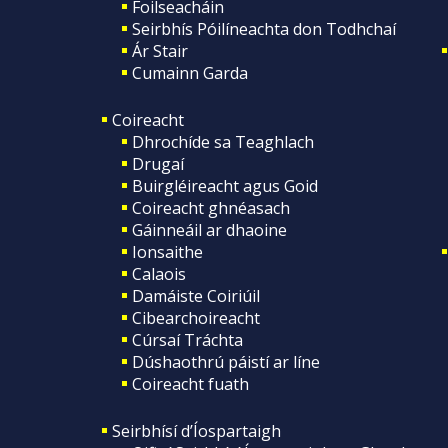
Foilseacháin
Seirbhís Póilíneachta don Todhchaí
Ár Stair
Cumainn Garda
Coireacht
Dhrochíde sa Teaghlach
Drugaí
Buirgléireacht agus Goid
Coireacht ghnéasach
Gáinneáil ar dhaoine
Ionsaithe
Calaois
Damáiste Coiriúil
Cibearchoireacht
Cúrsaí Tráchta
Dúshaothrú páistí ar líne
Coireacht fuath
Seirbhísí d’Íospartaigh