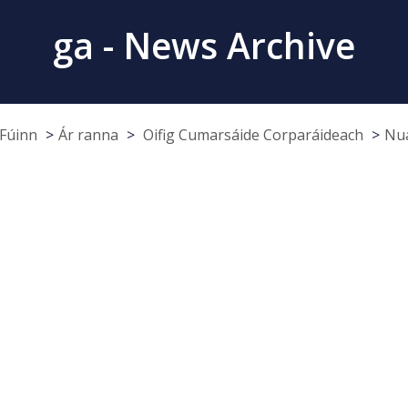
ga - News Archive
Fúinn
Ár ranna
Oifig Cumarsáide Corparáideach
Nua