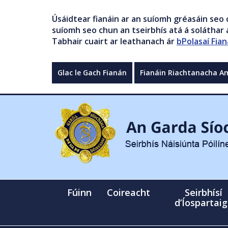
Úsáidtear fianáin ar an suíomh gréasáin seo 
suíomh seo chun an tseirbhís atá á soláthar a
Tabhair cuairt ar leathanach ár
bPolasaí Fian
Glac le Gach Fianán
Fianáin Riachtanacha A
Fúinn
Coireacht
Seirbhísí
d’Íospartai