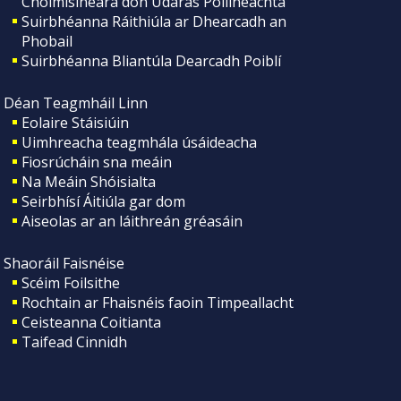
Choimisinéara don Údarás Póilíneachta
Suirbhéanna Ráithiúla ar Dhearcadh an
Phobail
Suirbhéanna Bliantúla Dearcadh Poiblí
Déan Teagmháil Linn
Eolaire Stáisiúin
Uimhreacha teagmhála úsáideacha
Fiosrúcháin sna meáin
Na Meáin Shóisialta
Seirbhísí Áitiúla gar dom
Aiseolas ar an láithreán gréasáin
Shaoráil Faisnéise
Scéim Foilsithe
Rochtain ar Fhaisnéis faoin Timpeallacht
Ceisteanna Coitianta
Taifead Cinnidh