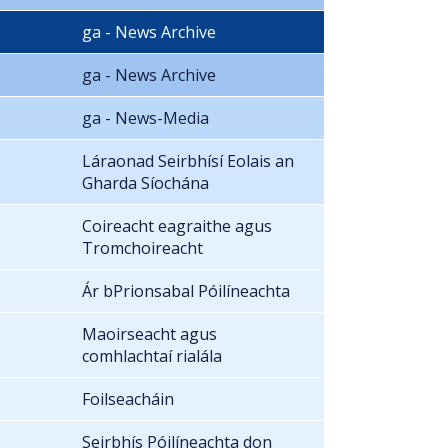
ga - News Archive
ga - News Archive
ga - News-Media
Láraonad Seirbhísí Eolais an
Gharda Síochána
Coireacht eagraithe agus
Tromchoireacht
Ár bPrionsabal Póilíneachta
Maoirseacht agus
comhlachtaí rialála
Foilseacháin
Seirbhís Póilíneachta don