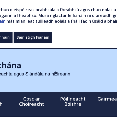
chun d'eispéireas brabhsála a fheabhsú agus chun eolas a 
gainn a fheabhsú. Mura nglactar le fianáin ní oibreoidh gn
áin
más mian leat tuilleadh eolais a fháil faoin úsáid a bhai
mháin
Bainistigh Fianáin
Cosc ar
Póilíneacht
Gairmea
gh
Choireacht
Bóithre