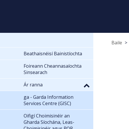
Baile
Beathaisnéisí Bainistíochta
Foireann Cheannasaíochta
Sinsearach
Ár ranna
ga - Garda Information
Services Centre (GISC)
Oifigí Choimisinéir an
Gharda Síochána, Leas-
Choimisinéir agus POR