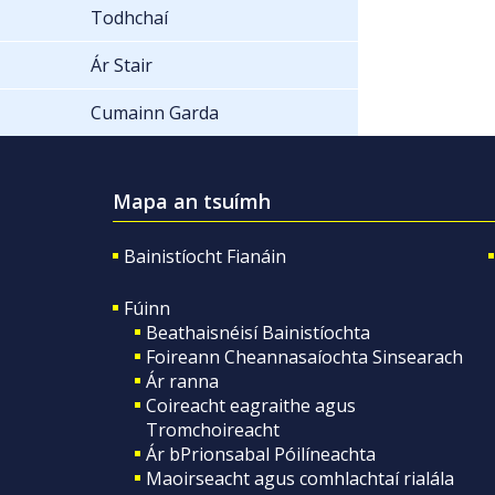
Todhchaí
Ár Stair
Cumainn Garda
Mapa an tsuímh
Bainistíocht Fianáin
Fúinn
Beathaisnéisí Bainistíochta
Foireann Cheannasaíochta Sinsearach
Ár ranna
Coireacht eagraithe agus
Tromchoireacht
Ár bPrionsabal Póilíneachta
Maoirseacht agus comhlachtaí rialála