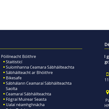
Dé
Póilíneacht Bóithre
I 
Staitisticí
gc
Suíomhanna Ceamara Sábháilteachta
Sábháilteacht ar Bhóithre
Bikesafe
11
Sábhálann Ceamaraí Sábháilteachta
Saolta
Ceamaraí Sábháilteachta
Fógraí Muirear Seasta
Pá
Ualaí néamhghnácha
H