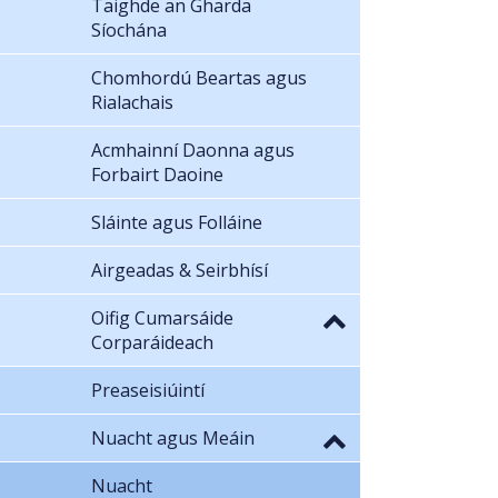
Taighde an Gharda
Síochána
Chomhordú Beartas agus
Rialachais
Acmhainní Daonna agus
Forbairt Daoine
Sláinte agus Folláine
Airgeadas & Seirbhísí
Oifig Cumarsáide
Corparáideach
Preaseisiúintí
Nuacht agus Meáin
Nuacht