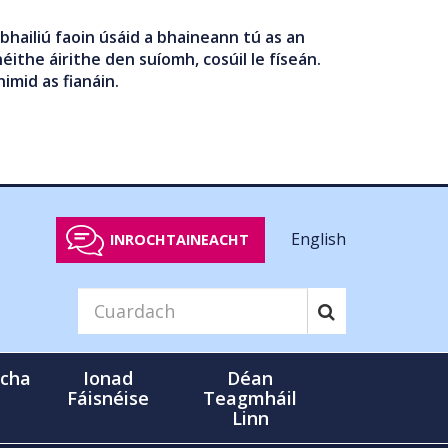
bhailiú faoin úsáid a bhaineann tú as an
éithe áirithe den suíomh, cosúil le físeán.
nimid as fianáin.
English
INROCHTAINEACHT
cha
Ionad
Déan
Fáisnéise
Teagmháil
Linn