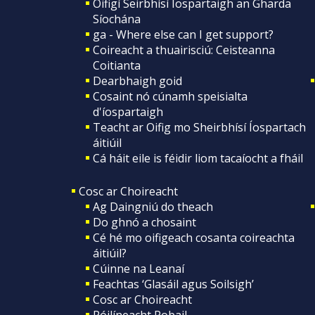
Oifigí Seirbhísí Íospartaigh an Gharda
Síochána
ga - Where else can I get support?
Coireacht a thuairisciú: Ceisteanna
Coitianta
Dearbhaigh goid
Cosaint nó cúnamh speisialta
d'íospartaigh
Teacht ar Oifig mo Sheirbhísí Íospartach
áitiúil
Cá háit eile is féidir liom tacaíocht a fháil
Cosc ar Choireacht
Ag Daingniú do theach
Do ghnó a chosaint
Cé hé mo oifigeach cosanta coireachta
áitiúil?
Cúinne na Leanaí
Feachtas ‘Glasáil agus Soilsigh’
Cosc ar Choireacht
Póilíneacht Pobail