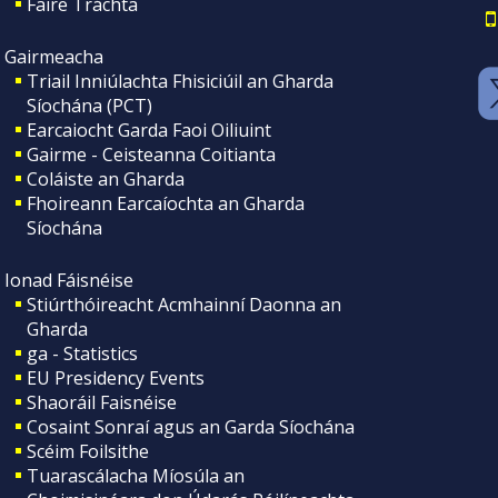
Faire Tráchta
Gairmeacha
Triail Inniúlachta Fhisiciúil an Gharda
Síochána (PCT)
Earcaiocht Garda Faoi Oiliuint
Gairme - Ceisteanna Coitianta
Coláiste an Gharda
Fhoireann Earcaíochta an Gharda
Síochána
Ionad Fáisnéise
Stiúrthóireacht Acmhainní Daonna an
Gharda
ga - Statistics
EU Presidency Events
Shaoráil Faisnéise
Cosaint Sonraí agus an Garda Síochána
Scéim Foilsithe
Tuarascálacha Míosúla an