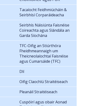
Tacaíocht Feidhmiúcháin &
Seirbhísí Corparáideacha
Seirbhís Náisiúnta Faisnéise
Coireachta agus Slándála an
Garda Síochána
TFC-Oifig an Stiúrthóra
Fheidhmeannaigh um
Theicneolaíochtaí Faisnéise
agus Cumarsáide (TFC)
Dlí
Oifig Claochlú Straitéiseach
Pleanáil Straitéiseach
Cuspóirí agus obair Aonad