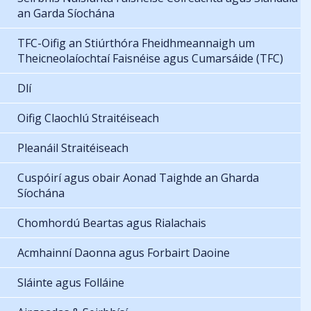
an Garda Síochána
TFC-Oifig an Stiúrthóra Fheidhmeannaigh um
Theicneolaíochtaí Faisnéise agus Cumarsáide (TFC)
Dlí
Oifig Claochlú Straitéiseach
Pleanáil Straitéiseach
Cuspóirí agus obair Aonad Taighde an Gharda
Síochána
Chomhordú Beartas agus Rialachais
Acmhainní Daonna agus Forbairt Daoine
Sláinte agus Folláine