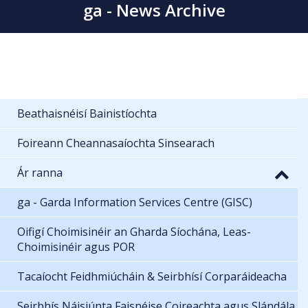
ga - News Archive
Beathaisnéisí Bainistíochta
Foireann Cheannasaíochta Sinsearach
Ár ranna
ga - Garda Information Services Centre (GISC)
Oifigí Choimisinéir an Gharda Síochána, Leas-
Choimisinéir agus POR
Tacaíocht Feidhmiúcháin & Seirbhísí Corparáideacha
Seirbhís Náisiúnta Faisnéise Coireachta agus Slándála