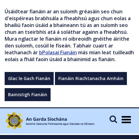
Úsáidtear fianáin ar an suíomh gréasáin seo chun
d'eispéireas brabhsála a fheabhsú agus chun eolas a
bhailiú faoin úsáid a bhaineann tú as an suíomh seo
chun an tseirbhís atá á soláthar againn a fheabhsú.
Mura nglactar le fianáin ní oibreoidh gnéithe áirithe
den suíomh, cosúil le físeán. Tabhair cuairt ar
leathanach ár
bPolasaí Fianáin
más mian leat tuilleadh
eolais a fháil faoin úsáid a bhainimid as fianáin.
Glac le Gach Fianán
Fianáin Riachtanacha Amháin
Bainistigh Fianáin
Togg
navig