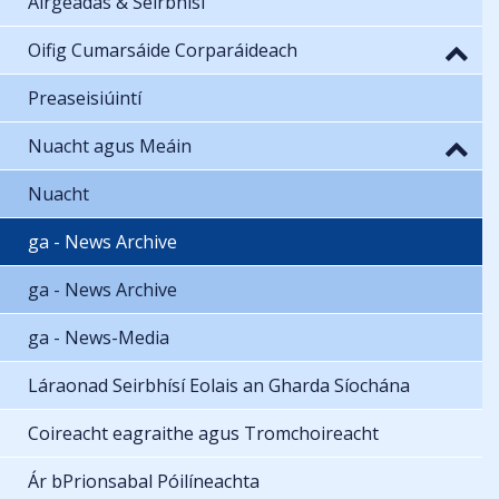
Airgeadas & Seirbhísí
Oifig Cumarsáide Corparáideach
Preaseisiúintí
Nuacht agus Meáin
Nuacht
ga - News Archive
ga - News Archive
ga - News-Media
Láraonad Seirbhísí Eolais an Gharda Síochána
Coireacht eagraithe agus Tromchoireacht
Ár bPrionsabal Póilíneachta