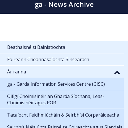
ga - News Archive
Beathaisnéisí Bainistíochta
Foireann Cheannasaíochta Sinsearach
Ár ranna
ga - Garda Information Services Centre (GISC)
Oifigí Choimisinéir an Gharda Síochána, Leas-
Choimisinéir agus POR
Tacaíocht Feidhmiúcháin & Seirbhísí Corparáideacha
Seirbhís Náisiúnta Faisnéise Coireachta agus Slándála