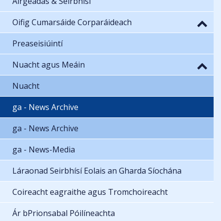
Airgeadas & Seirbhísí
Oifig Cumarsáide Corparáideach
Preaseisiúintí
Nuacht agus Meáin
Nuacht
ga - News Archive
ga - News Archive
ga - News-Media
Láraonad Seirbhísí Eolais an Gharda Síochána
Coireacht eagraithe agus Tromchoireacht
Ár bPrionsabal Póilíneachta