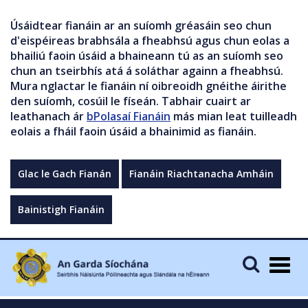
Úsáidtear fianáin ar an suíomh gréasáin seo chun
d'eispéireas brabhsála a fheabhsú agus chun eolas a
bhailiú faoin úsáid a bhaineann tú as an suíomh seo
chun an tseirbhís atá á soláthar againn a fheabhsú.
Mura nglactar le fianáin ní oibreoidh gnéithe áirithe
den suíomh, cosúil le físeán. Tabhair cuairt ar
leathanach ár
bPolasaí Fianáin
más mian leat tuilleadh
eolais a fháil faoin úsáid a bhainimid as fianáin.
Glac le Gach Fianán
Fianáin Riachtanacha Amháin
Bainistigh Fianáin
Togg
navig