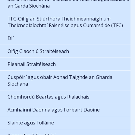
an Garda Síochána
TFC-Oifig an Stiúrthóra Fheidhmeannaigh um
Theicneolaíochtaí Faisnéise agus Cumarsáide (TFC)
Dlí
Oifig Claochlú Straitéiseach
Pleanáil Straitéiseach
Cuspóirí agus obair Aonad Taighde an Gharda
Síochána
Chomhordú Beartas agus Rialachais
Acmhainní Daonna agus Forbairt Daoine
Sláinte agus Folláine