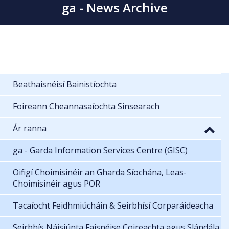
ga - News Archive
Beathaisnéisí Bainistíochta
Foireann Cheannasaíochta Sinsearach
Ár ranna
ga - Garda Information Services Centre (GISC)
Oifigí Choimisinéir an Gharda Síochána, Leas-
Choimisinéir agus POR
Tacaíocht Feidhmiúcháin & Seirbhísí Corparáideacha
Seirbhís Náisiúnta Faisnéise Coireachta agus Slándála