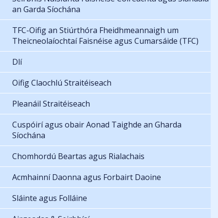
an Garda Síochána
TFC-Oifig an Stiúrthóra Fheidhmeannaigh um
Theicneolaíochtaí Faisnéise agus Cumarsáide (TFC)
Dlí
Oifig Claochlú Straitéiseach
Pleanáil Straitéiseach
Cuspóirí agus obair Aonad Taighde an Gharda
Síochána
Chomhordú Beartas agus Rialachais
Acmhainní Daonna agus Forbairt Daoine
Sláinte agus Folláine