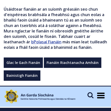
Úsáidtear fianáin ar an suíomh gréasáin seo chun
d'eispéireas brabhsála a fheabhsú agus chun eolas a
bhailiú faoin úsáid a bhaineann tú as an suíomh seo
chun an tseirbhís atá á soláthar againn a fheabhsú.
Mura nglactar le fianáin ní oibreoidh gnéithe áirithe
den suíomh, cosúil le físeán. Tabhair cuairt ar
leathanach ár
bPolasaí Fianáin
más mian leat tuilleadh
eolais a fháil faoin úsáid a bhainimid as fianáin.
Glac le Gach Fianán
Fianáin Riachtanacha Amháin
Bainistigh Fianáin
Togg
navig