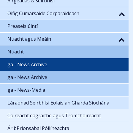
Airgeadas & Seirbhísí
Oifig Cumarsáide Corparáideach
Preaseisiúintí
Nuacht agus Meáin
Nuacht
ga - News Archive
ga - News Archive
ga - News-Media
Láraonad Seirbhísí Eolais an Gharda Síochána
Coireacht eagraithe agus Tromchoireacht
Ár bPrionsabal Póilíneachta