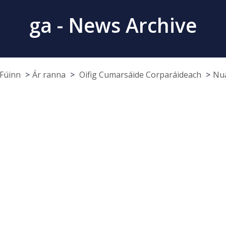
ga - News Archive
Fúinn
Ár ranna
Oifig Cumarsáide Corparáideach
Nua