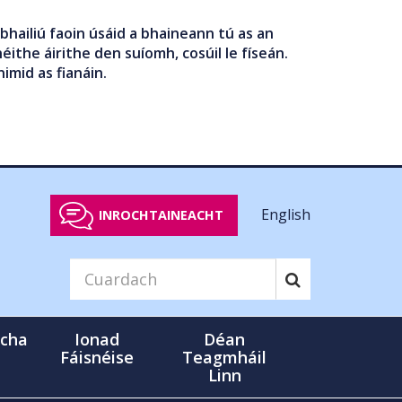
bhailiú faoin úsáid a bhaineann tú as an
éithe áirithe den suíomh, cosúil le físeán.
nimid as fianáin.
English
INROCHTAINEACHT
cha
Ionad
Déan
Fáisnéise
Teagmháil
Linn