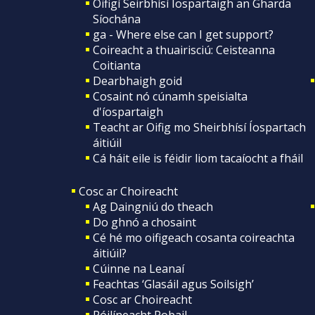
Oifigí Seirbhísí Íospartaigh an Gharda
Síochána
ga - Where else can I get support?
Coireacht a thuairisciú: Ceisteanna
Coitianta
Dearbhaigh goid
Cosaint nó cúnamh speisialta
d'íospartaigh
Teacht ar Oifig mo Sheirbhísí Íospartach
áitiúil
Cá háit eile is féidir liom tacaíocht a fháil
Cosc ar Choireacht
Ag Daingniú do theach
Do ghnó a chosaint
Cé hé mo oifigeach cosanta coireachta
áitiúil?
Cúinne na Leanaí
Feachtas ‘Glasáil agus Soilsigh’
Cosc ar Choireacht
Póilíneacht Pobail