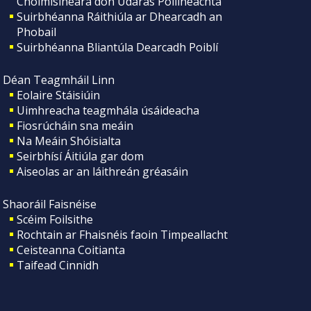
Choimisinéara don Údarás Póilíneachta
Suirbhéanna Ráithiúla ar Dhearcadh an
Phobail
Suirbhéanna Bliantúla Dearcadh Poiblí
Déan Teagmháil Linn
Eolaire Stáisiúin
Uimhreacha teagmhála úsáideacha
Fiosrúcháin sna meáin
Na Meáin Shóisialta
Seirbhísí Áitiúla gar dom
Aiseolas ar an láithreán gréasáin
Shaoráil Faisnéise
Scéim Foilsithe
Rochtain ar Fhaisnéis faoin Timpeallacht
Ceisteanna Coitianta
Taifead Cinnidh