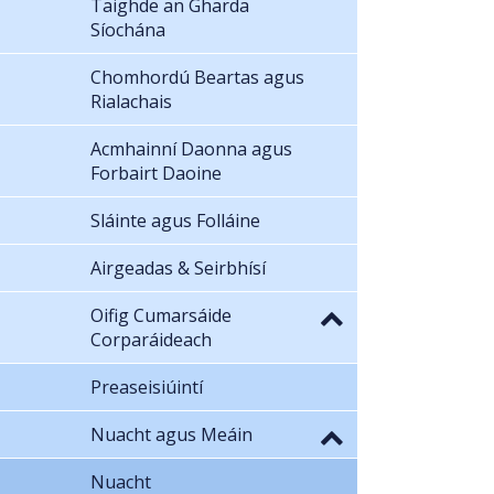
Taighde an Gharda
Síochána
Chomhordú Beartas agus
Rialachais
Acmhainní Daonna agus
Forbairt Daoine
Sláinte agus Folláine
Airgeadas & Seirbhísí
Oifig Cumarsáide
Corparáideach
Preaseisiúintí
Nuacht agus Meáin
Nuacht