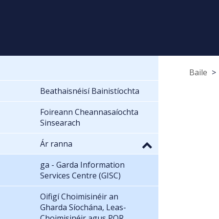
Baile
Beathaisnéisí Bainistíochta
Foireann Cheannasaíochta
Sinsearach
Ár ranna
ga - Garda Information
Services Centre (GISC)
Oifigí Choimisinéir an
Gharda Síochána, Leas-
Choimisinéir agus POR