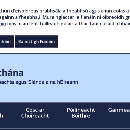
chun d'eispéireas brabhsála a fheabhsú agus chun eolas a 
gainn a fheabhsú. Mura nglactar le fianáin ní oibreoidh gn
áin
más mian leat tuilleadh eolais a fháil faoin úsáid a bhai
mháin
Bainistigh Fianáin
Cosc ar
Póilíneacht
Gairmea
gh
Choireacht
Bóithre