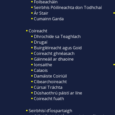
Foilseacháin
Seirbhís Póilíneachta don Todhchaí
Ár Stair
Cumainn Garda
Coireacht
Dhrochíde sa Teaghlach
Drugaí
Buirgléireacht agus Goid
Coireacht ghnéasach
Gáinneáil ar dhaoine
Ionsaithe
Calaois
Damáiste Coiriúil
Cibearchoireacht
Cúrsaí Tráchta
Dúshaothrú páistí ar líne
Coireacht fuath
Seirbhísí d’Íospartaigh