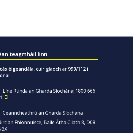
an teagmháil linn
gcás éigeandála, cuir glaoch ar 999/112 i
ónaí
Líne Rúnda an Gharda Síochána: 1800 666
1
Ceanncheathrú an Gharda Síochána
irc an Fhionnuisce, Baile Átha Cliath 8, D08
N3X