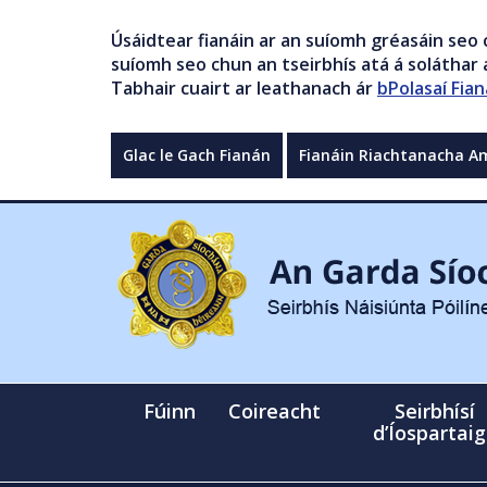
Úsáidtear fianáin ar an suíomh gréasáin seo 
suíomh seo chun an tseirbhís atá á soláthar a
Tabhair cuairt ar leathanach ár
bPolasaí Fian
Glac le Gach Fianán
Fianáin Riachtanacha A
Fúinn
Coireacht
Seirbhísí
d’Íospartai