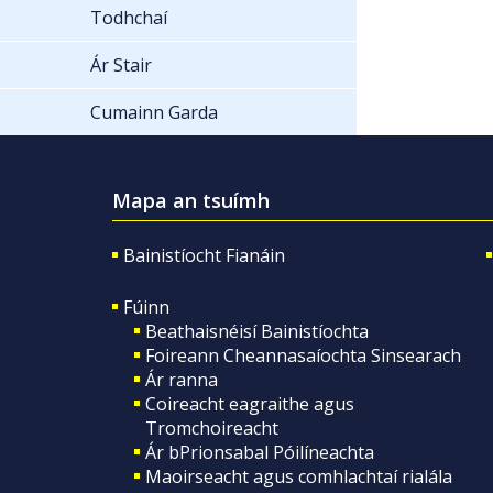
Todhchaí
Ár Stair
Cumainn Garda
Mapa an tsuímh
Bainistíocht Fianáin
Fúinn
Beathaisnéisí Bainistíochta
Foireann Cheannasaíochta Sinsearach
Ár ranna
Coireacht eagraithe agus
Tromchoireacht
Ár bPrionsabal Póilíneachta
Maoirseacht agus comhlachtaí rialála