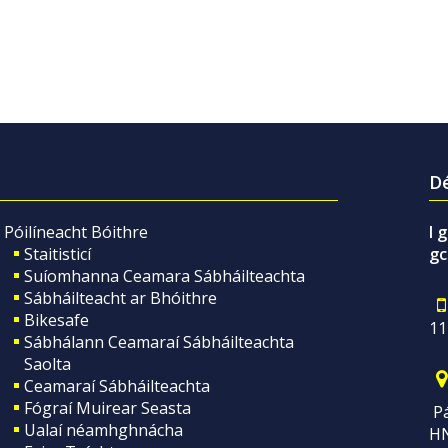
Dé
Póilíneacht Bóithre
I 
Staitisticí
gc
Suíomhanna Ceamara Sábháilteachta
Sábháilteacht ar Bhóithre
Bikesafe
11
Sábhálann Ceamaraí Sábháilteachta
Saolta
Ceamaraí Sábháilteachta
Fógraí Muirear Seasta
Pá
Ualaí néamhghnácha
H