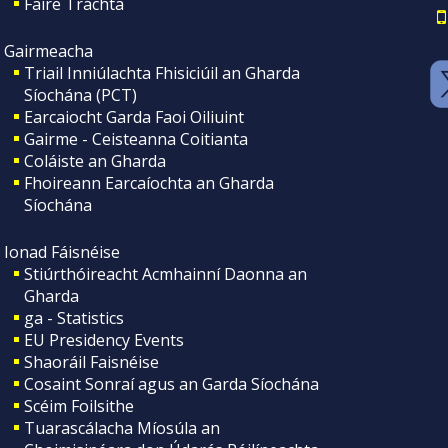
Faire Tráchta
Gairmeacha
Triail Inniúlachta Fhisiciúil an Gharda
Síochána (PCT)
Earcaiocht Garda Faoi Oiliuint
Gairme - Ceisteanna Coitianta
Coláiste an Gharda
Fhoireann Earcaíochta an Gharda
Síochána
Ionad Fáisnéise
Stiúrthóireacht Acmhainní Daonna an
Gharda
ga - Statistics
EU Presidency Events
Shaoráil Faisnéise
Cosaint Sonraí agus an Garda Síochána
Scéim Foilsithe
Tuarascálacha Míosúla an