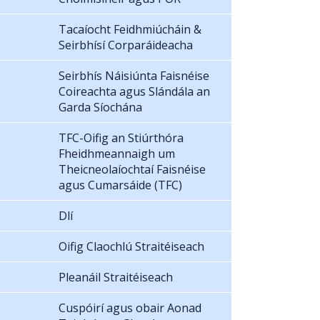
Tacaíocht Feidhmiúcháin &
Seirbhísí Corparáideacha
Seirbhís Náisiúnta Faisnéise
Coireachta agus Slándála an
Garda Síochána
TFC-Oifig an Stiúrthóra
Fheidhmeannaigh um
Theicneolaíochtaí Faisnéise
agus Cumarsáide (TFC)
Dlí
Oifig Claochlú Straitéiseach
Pleanáil Straitéiseach
Cuspóirí agus obair Aonad