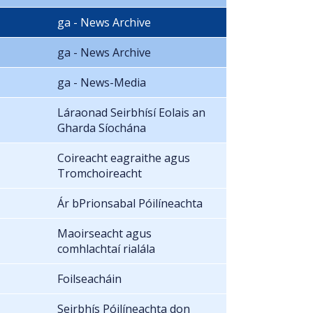
ga - News Archive
ga - News Archive
ga - News-Media
Láraonad Seirbhísí Eolais an
Gharda Síochána
Coireacht eagraithe agus
Tromchoireacht
Ár bPrionsabal Póilíneachta
Maoirseacht agus
comhlachtaí rialála
Foilseacháin
Seirbhís Póilíneachta don