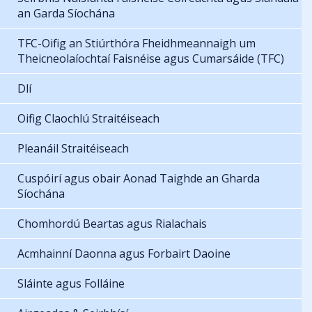
an Garda Síochána
TFC-Oifig an Stiúrthóra Fheidhmeannaigh um
Theicneolaíochtaí Faisnéise agus Cumarsáide (TFC)
Dlí
Oifig Claochlú Straitéiseach
Pleanáil Straitéiseach
Cuspóirí agus obair Aonad Taighde an Gharda
Síochána
Chomhordú Beartas agus Rialachais
Acmhainní Daonna agus Forbairt Daoine
Sláinte agus Folláine