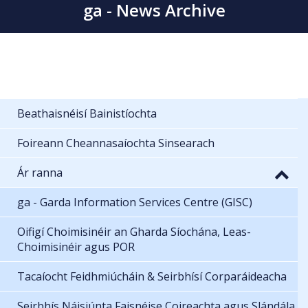
ga - News Archive
Beathaisnéisí Bainistíochta
Foireann Cheannasaíochta Sinsearach
Ár ranna
ga - Garda Information Services Centre (GISC)
Oifigí Choimisinéir an Gharda Síochána, Leas-
Choimisinéir agus POR
Tacaíocht Feidhmiúcháin & Seirbhísí Corparáideacha
Seirbhís Náisiúnta Faisnéise Coireachta agus Slándála