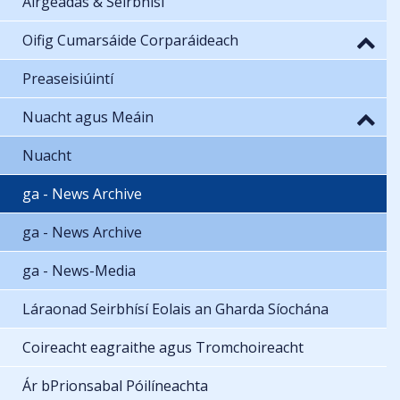
Airgeadas & Seirbhísí
Oifig Cumarsáide Corparáideach
Preaseisiúintí
Nuacht agus Meáin
Nuacht
ga - News Archive
ga - News Archive
ga - News-Media
Láraonad Seirbhísí Eolais an Gharda Síochána
Coireacht eagraithe agus Tromchoireacht
Ár bPrionsabal Póilíneachta