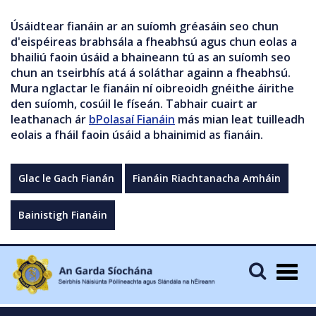
Úsáidtear fianáin ar an suíomh gréasáin seo chun
d'eispéireas brabhsála a fheabhsú agus chun eolas a
bhailiú faoin úsáid a bhaineann tú as an suíomh seo
chun an tseirbhís atá á soláthar againn a fheabhsú.
Mura nglactar le fianáin ní oibreoidh gnéithe áirithe
den suíomh, cosúil le físeán. Tabhair cuairt ar
leathanach ár
bPolasaí Fianáin
más mian leat tuilleadh
eolais a fháil faoin úsáid a bhainimid as fianáin.
Glac le Gach Fianán
Fianáin Riachtanacha Amháin
Bainistigh Fianáin
Togg
navig