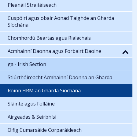
Pleanáil Straitéiseach
Cuspóirí agus obair Aonad Taighde an Gharda
Síochána
Chomhordú Beartas agus Rialachais
Acmhainní Daonna agus Forbairt Daoine
ga - Irish Section
Stiúrthóireacht Acmhainní Daonna an Gharda
Roinn HRM an Gharda Síochána
Sláinte agus Folláine
Airgeadas & Seirbhísí
Oifig Cumarsáide Corparáideach