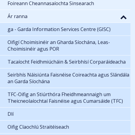
Foireann Cheannasaíochta Sinsearach
Ár ranna
ga - Garda Information Services Centre (GISC)
Oifigí Choimisinéir an Gharda Síochána, Leas-
Choimisinéir agus POR
Tacaíocht Feidhmiúcháin & Seirbhísí Corparáideacha
Seirbhís Náisiúnta Faisnéise Coireachta agus Slándála
an Garda Síochána
TFC-Oifig an Stiúrthóra Fheidhmeannaigh um
Theicneolaíochtaí Faisnéise agus Cumarsáide (TFC)
Dlí
Oifig Claochlú Straitéiseach