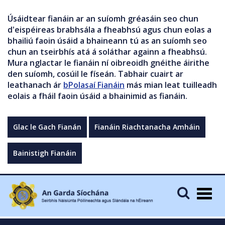
Úsáidtear fianáin ar an suíomh gréasáin seo chun
d'eispéireas brabhsála a fheabhsú agus chun eolas a
bhailiú faoin úsáid a bhaineann tú as an suíomh seo
chun an tseirbhís atá á soláthar againn a fheabhsú.
Mura nglactar le fianáin ní oibreoidh gnéithe áirithe
den suíomh, cosúil le físeán. Tabhair cuairt ar
leathanach ár
bPolasaí Fianáin
más mian leat tuilleadh
eolais a fháil faoin úsáid a bhainimid as fianáin.
Glac le Gach Fianán
Fianáin Riachtanacha Amháin
Bainistigh Fianáin
Togg
navig