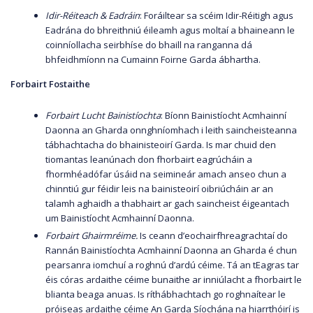
Idir-Réiteach & Eadráin
: Foráiltear sa scéim Idir-Réitigh agus
Eadrána do bhreithniú éileamh agus moltaí a bhaineann le
coinníollacha seirbhíse do bhaill na ranganna dá
bhfeidhmíonn na Cumainn Foirne Garda ábhartha.
Forbairt Fostaithe
Forbairt Lucht Bainistíochta
: Bíonn Bainistíocht Acmhainní
Daonna an Gharda onnghníomhach i leith saincheisteanna
tábhachtacha do bhainisteoirí Garda. Is mar chuid den
tiomantas leanúnach don fhorbairt eagrúcháin a
fhormhéadófar úsáid na seimineár amach anseo chun a
chinntiú gur féidir leis na bainisteoirí oibriúcháin ar an
talamh aghaidh a thabhairt ar gach saincheist éigeantach
um Bainistíocht Acmhainní Daonna.
Forbairt Ghairmréime.
Is ceann d’eochairfhreagrachtaí do
Rannán Bainistíochta Acmhainní Daonna an Gharda é chun
pearsanra iomchuí a roghnú d’ardú céime. Tá an tEagras tar
éis córas ardaithe céime bunaithe ar inniúlacht a fhorbairt le
blianta beaga anuas. Is ríthábhachtach go roghnaítear le
próiseas ardaithe céime An Garda Síochána na hiarrthóirí is