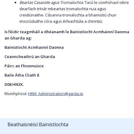
Beartas Casaoide agus Tromaíoch
t
a
: Tacú le comhshaol oibre
dearfach trínár mbeartas tromaíochta nua agus
creidiúnaithe. Cásanna tromaíochta a bhainistiú chun
imscrúduithe córa agus éifeachtúla a chinntiú.
Is féidir teagmháil a dhéanamh le Bainistíocht Acmhainní Daonna
an Gharda ag:
Bainistíocht Acmhainní Daonna
Ceanncheathrú an Gharda
Páirc an Fhionnuisce
Baile Átha Cliath 8
D08 HN3X.
Ríomhphost:
HRM_Administration@garda.ie
Beathaisnéisí Bainistíochta