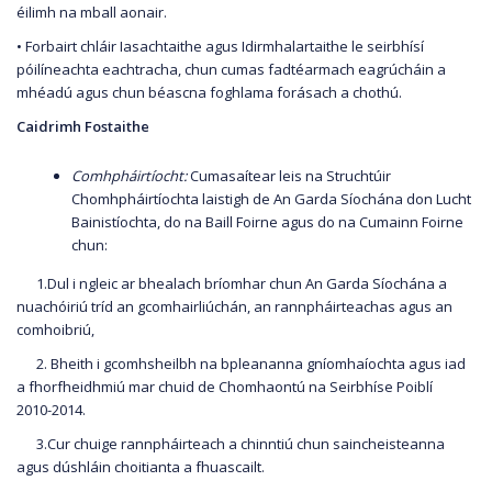
éilimh na mball aonair.
• Forbairt chláir Iasachtaithe agus Idirmhalartaithe le seirbhísí
póilíneachta eachtracha, chun cumas fadtéarmach eagrúcháin a
mhéadú agus chun béascna foghlama forásach a chothú.
Caidrimh Fostaithe
Comhpháirtíocht:
Cumasaítear leis na Struchtúir
Chomhpháirtíochta laistigh de An Garda Síochána don Lucht
Bainistíochta, do na Baill Foirne agus do na Cumainn Foirne
chun:
1.Dul i ngleic ar bhealach bríomhar chun An Garda Síochána a
nuachóiriú tríd an gcomhairliúchán, an rannpháirteachas agus an
comhoibriú,
2. Bheith i gcomhsheilbh na bpleananna gníomhaíochta agus iad
a fhorfheidhmiú mar chuid de Chomhaontú na Seirbhíse Poiblí
2010-2014.
3.Cur chuige rannpháirteach a chinntiú chun saincheisteanna
agus dúshláin choitianta a fhuascailt.