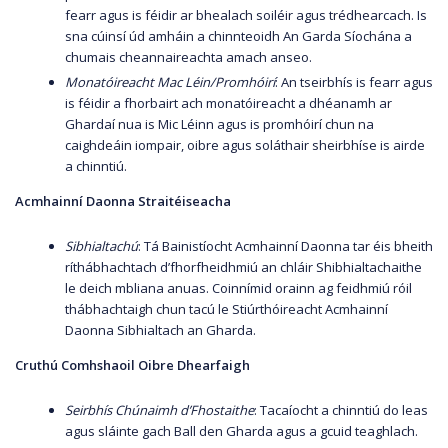
fearr agus is féidir ar bhealach soiléir agus trédhearcach. Is
sna cúinsí úd amháin a chinnteoidh An Garda Síochána a
chumais cheannaireachta amach anseo.
Monatóireacht Mac Léin/Promhóirí
: An tseirbhís is fearr agus
is féidir a fhorbairt ach monatóireacht a dhéanamh ar
Ghardaí nua is Mic Léinn agus is promhóirí chun na
caighdeáin iompair, oibre agus soláthair sheirbhíse is airde
a chinntiú.
Acmhainní Daonna Straitéiseacha
Sibhialtachú
: Tá Bainistíocht Acmhainní Daonna tar éis bheith
ríthábhachtach d’fhorfheidhmiú an chláir Shibhialtachaithe
le deich mbliana anuas. Coinnímid orainn ag feidhmiú róil
thábhachtaigh chun tacú le Stiúrthóireacht Acmhainní
Daonna Sibhialtach an Gharda.
Cruthú Comhshaoil Oibre Dhearfaigh
Seirbhís Chúnaimh d’Fhostaithe
: Tacaíocht a chinntiú do leas
agus sláinte gach Ball den Gharda agus a gcuid teaghlach.