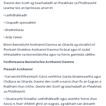
‘Daoine den Scoth ag Seachadadh an Fheabhais sa Phóilíneacht’.
Leantar leis an bpróiseas ansin trí:
• Leithdháileadh
• Ceapadh speisialtóirí
• Breithmheas
• Ardú Céime
Bíonn Bainistíocht Acmhainní Daonna an Gharda ag síorathrú trí
fhorbairt Straitéise Acmhainní Daonna forásaí agus trí úsáid
mhéadaithe na teicneolaíochta agus na foirne gairmiúla cáilithe.
Feidhmeanna Bainistíochta Acmhainní Daonna
Pleanáil Acmhainní
• Earcaíocht Éifeachtach: Earcú seirbhíse Garda lánaimseartha agus
Chúltaca an Gharda. Daoine den scoth a earcú chun fís an Eagrais a
thabhairt chun críche,
Daoine den Scoth ag seachadadh an Fheabhais
sa Phóilíneacht.
• Gluaiseacht fostaithe: Leithdháileadh agus aistrithe foirne chun
éascú is fearr d’éilimh ghnó an eagrais, ag tabhairt san áireamh