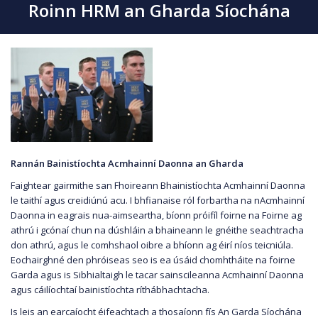
Roinn HRM an Gharda Síochána
Rannán Bainistíochta Acmhainní Daonna an Gharda
Faightear gairmithe san Fhoireann Bhainistíochta Acmhainní Daonna
le taithí agus creidiúnú acu. I bhfianaise ról forbartha na nAcmhainní
Daonna in eagrais nua-aimseartha, bíonn próifíl foirne na Foirne ag
athrú i gcónaí chun na dúshláin a bhaineann le gnéithe seachtracha
don athrú, agus le comhshaol oibre a bhíonn ag éirí níos teicniúla.
Eochairghné den phróiseas seo is ea úsáid chomhtháite na foirne
Garda agus is Sibhialtaigh le tacar sainscileanna Acmhainní Daonna
agus cáilíochtaí bainistíochta ríthábhachtacha.
Is leis an earcaíocht éifeachtach a thosaíonn fís An Garda Síochána