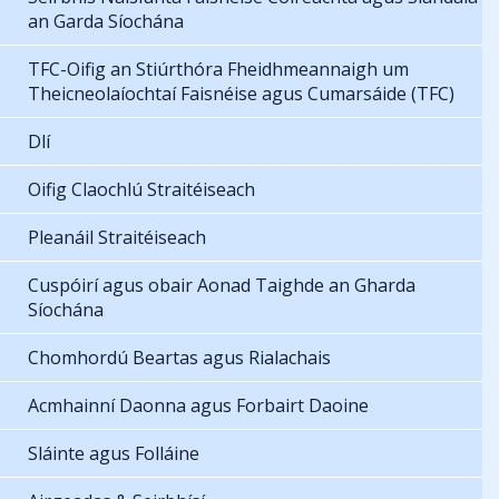
an Garda Síochána
TFC-Oifig an Stiúrthóra Fheidhmeannaigh um
Theicneolaíochtaí Faisnéise agus Cumarsáide (TFC)
Dlí
Oifig Claochlú Straitéiseach
Pleanáil Straitéiseach
Cuspóirí agus obair Aonad Taighde an Gharda
Síochána
Chomhordú Beartas agus Rialachais
Acmhainní Daonna agus Forbairt Daoine
Sláinte agus Folláine