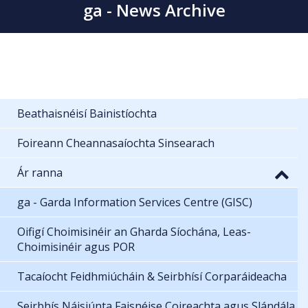
ga - News Archive
Beathaisnéisí Bainistíochta
Foireann Cheannasaíochta Sinsearach
Ár ranna
ga - Garda Information Services Centre (GISC)
Oifigí Choimisinéir an Gharda Síochána, Leas-
Choimisinéir agus POR
Tacaíocht Feidhmiúcháin & Seirbhísí Corparáideacha
Seirbhís Náisiúnta Faisnéise Coireachta agus Slándála