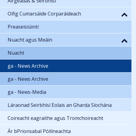
Airgeadas & Seirbhísí
Oifig Cumarsáide Corparáideach
Preaseisiúintí
Nuacht agus Meáin
Nuacht
ga - News Archive
ga - News Archive
ga - News-Media
Láraonad Seirbhísí Eolais an Gharda Síochána
Coireacht eagraithe agus Tromchoireacht
Ár bPrionsabal Póilíneachta