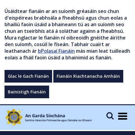
Úsáidtear fianáin ar an suíomh gréasáin seo chun
d'eispéireas brabhsála a fheabhsú agus chun eolas a
bhailiú faoin úsáid a bhaineann tú as an suíomh seo
chun an tseirbhís atá á soláthar againn a fheabhsú.
Mura nglactar le fianáin ní oibreoidh gnéithe áirithe
den suíomh, cosúil le físeán. Tabhair cuairt ar
leathanach ár
bPolasaí Fianáin
más mian leat tuilleadh
eolais a fháil faoin úsáid a bhainimid as fianáin.
Glac le Gach Fianán
Fianáin Riachtanacha Amháin
Bainistigh Fianáin
Togg
navig