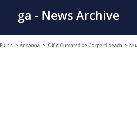
ga - News Archive
Fúinn
Ár ranna
Oifig Cumarsáide Corparáideach
Nua