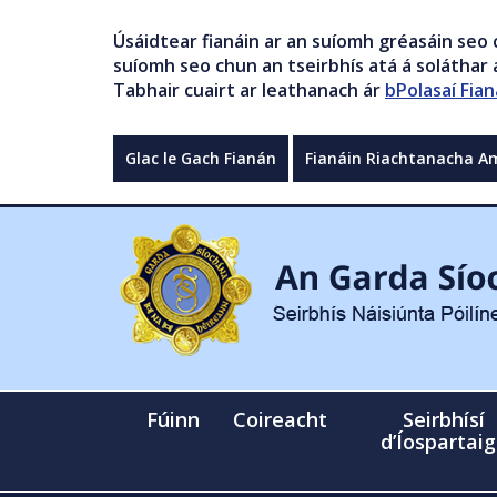
Úsáidtear fianáin ar an suíomh gréasáin seo 
suíomh seo chun an tseirbhís atá á soláthar a
Tabhair cuairt ar leathanach ár
bPolasaí Fian
Glac le Gach Fianán
Fianáin Riachtanacha A
Fúinn
Coireacht
Seirbhísí
d’Íospartai