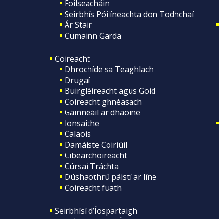
Foilseacháin
Seirbhís Póilíneachta don Todhchaí
Ár Stair
Cumainn Garda
Coireacht
Dhrochíde sa Teaghlach
Drugaí
Buirgléireacht agus Goid
Coireacht ghnéasach
Gáinneáil ar dhaoine
Ionsaithe
Calaois
Damáiste Coiriúil
Cibearchoireacht
Cúrsaí Tráchta
Dúshaothrú páistí ar líne
Coireacht fuath
Seirbhísí d’Íospartaigh