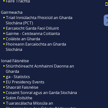
Faire Tráchta
Gairmeacha
Triail Inniúlachta Fhisiciúil an Gharda
Síochána (PCT)
Earcaiocht Garda Faoi Oiliuint
Gairme - Ceisteanna Coitianta
Coláiste an Gharda
Fhoireann Earcaíochta an Gharda
Síochána
Ionad Fáisnéise
Stiúrthóireacht Acmhainní Daonna an
Gharda
ga - Statistics
EU Presidency Events
Shaoráil Faisnéise
Cosaint Sonraí agus an Garda Síochána
Scéim Foilsithe
Tuarascálacha Míosúla an