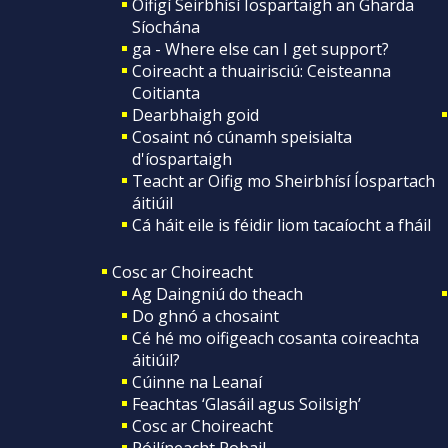
Oifigí Seirbhísí Íospartaigh an Gharda
Síochána
ga - Where else can I get support?
Coireacht a thuairisciú: Ceisteanna
Coitianta
Dearbhaigh goid
Cosaint nó cúnamh speisialta
d'íospartaigh
Teacht ar Oifig mo Sheirbhísí Íospartach
áitiúil
Cá háit eile is féidir liom tacaíocht a fháil
Cosc ar Choireacht
Ag Daingniú do theach
Do ghnó a chosaint
Cé hé mo oifigeach cosanta coireachta
áitiúil?
Cúinne na Leanaí
Feachtas ‘Glasáil agus Soilsigh’
Cosc ar Choireacht
Póilíneacht Pobail