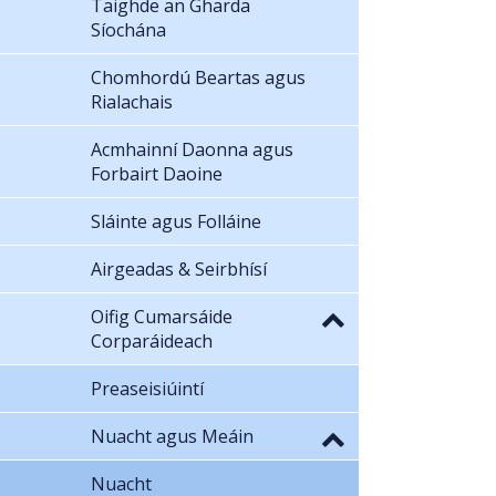
Taighde an Gharda
Síochána
Chomhordú Beartas agus
Rialachais
Acmhainní Daonna agus
Forbairt Daoine
Sláinte agus Folláine
Airgeadas & Seirbhísí
Oifig Cumarsáide
Corparáideach
Preaseisiúintí
Nuacht agus Meáin
Nuacht