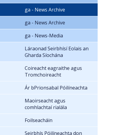
ga - News Archive
ga - News Archive
ga - News-Media
Láraonad Seirbhísí Eolais an
Gharda Síochána
Coireacht eagraithe agus
Tromchoireacht
Ár bPrionsabal Póilíneachta
Maoirseacht agus
comhlachtaí rialála
Foilseacháin
Seirbhís Póilíneachta don