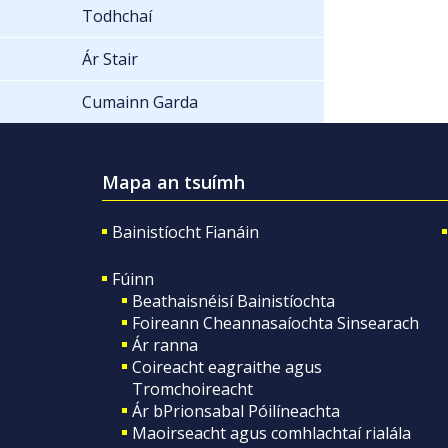
Todhchaí
Ár Stair
Cumainn Garda
Mapa an tsuímh
Bainistíocht Fianáin
Fúinn
Beathaisnéisí Bainistíochta
Foireann Cheannasaíochta Sinsearach
Ár ranna
Coireacht eagraithe agus
Tromchoireacht
Ár bPrionsabal Póilíneachta
Maoirseacht agus comhlachtaí rialála