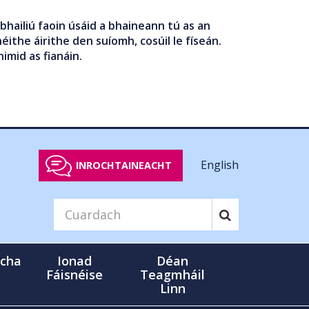
bhailiú faoin úsáid a bhaineann tú as an
éithe áirithe den suíomh, cosúil le físeán.
nimid as fianáin.
English
INROCHTAINEACHT
cha
Ionad
Déan
Fáisnéise
Teagmháil
Linn