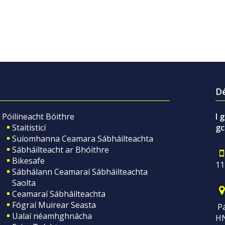
Dé
Póilíneacht Bóithre
I 
Staitisticí
gc
Suíomhanna Ceamara Sábháilteachta
Sábháilteacht ar Bhóithre
Bikesafe
11
Sábhálann Ceamaraí Sábháilteachta
Saolta
Ceamaraí Sábháilteachta
Fógraí Muirear Seasta
Pá
Ualaí néamhghnácha
H