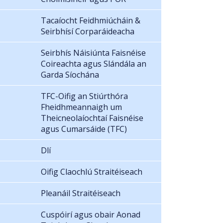
Tacaíocht Feidhmiúcháin &
Seirbhísí Corparáideacha
Seirbhís Náisiúnta Faisnéise
Coireachta agus Slándála an
Garda Síochána
TFC-Oifig an Stiúrthóra
Fheidhmeannaigh um
Theicneolaíochtaí Faisnéise
agus Cumarsáide (TFC)
Dlí
Oifig Claochlú Straitéiseach
Pleanáil Straitéiseach
Cuspóirí agus obair Aonad