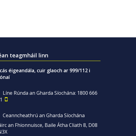
an teagmháil linn
gcás éigeandála, cuir glaoch ar 999/112 i
ónaí
Líne Rúnda an Gharda Síochána: 1800 666
1
Ceanncheathrú an Gharda Síochána
irc an Fhionnuisce, Baile Átha Cliath 8, D08
N3X