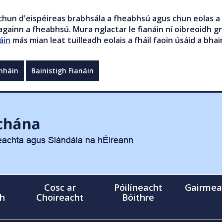
chun d'eispéireas brabhsála a fheabhsú agus chun eolas a 
gainn a fheabhsú. Mura nglactar le fianáin ní oibreoidh gn
áin
más mian leat tuilleadh eolais a fháil faoin úsáid a bhai
mháin
Bainistigh Fianáin
Cosc ar
Póilíneacht
Gairmea
gh
Choireacht
Bóithre