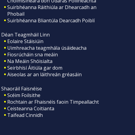
Choimisinéara don Údarás Póilíneachta
Suirbhéanna Ráithiúla ar Dhearcadh an
Phobail
Suirbhéanna Bliantúla Dearcadh Poiblí
Déan Teagmháil Linn
Eolaire Stáisiúin
Uimhreacha teagmhála úsáideacha
Fiosrúcháin sna meáin
Na Meáin Shóisialta
Seirbhísí Áitiúla gar dom
Aiseolas ar an láithreán gréasáin
Shaoráil Faisnéise
Scéim Foilsithe
Rochtain ar Fhaisnéis faoin Timpeallacht
Ceisteanna Coitianta
Taifead Cinnidh