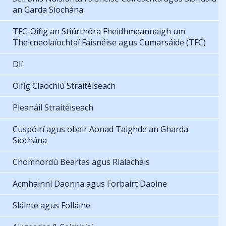
an Garda Síochána
TFC-Oifig an Stiúrthóra Fheidhmeannaigh um
Theicneolaíochtaí Faisnéise agus Cumarsáide (TFC)
Dlí
Oifig Claochlú Straitéiseach
Pleanáil Straitéiseach
Cuspóirí agus obair Aonad Taighde an Gharda
Síochána
Chomhordú Beartas agus Rialachais
Acmhainní Daonna agus Forbairt Daoine
Sláinte agus Folláine