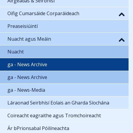
Airgeadas & Seirbhísí
Oifig Cumarsáide Corparáideach
Preaseisiúintí
Nuacht agus Meáin
Nuacht
ga - News Archive
ga - News Archive
ga - News-Media
Láraonad Seirbhísí Eolais an Gharda Síochána
Coireacht eagraithe agus Tromchoireacht
Ár bPrionsabal Póilíneachta