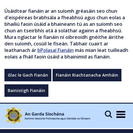
Úsáidtear fianáin ar an suíomh gréasáin seo chun
d'eispéireas brabhsála a fheabhsú agus chun eolas a
bhailiú faoin úsáid a bhaineann tú as an suíomh seo
chun an tseirbhís atá á soláthar againn a fheabhsú.
Mura nglactar le fianáin ní oibreoidh gnéithe áirithe
den suíomh, cosúil le físeán. Tabhair cuairt ar
leathanach ár
bPolasaí Fianáin
más mian leat tuilleadh
eolais a fháil faoin úsáid a bhainimid as fianáin.
Glac le Gach Fianán
Fianáin Riachtanacha Amháin
Bainistigh Fianáin
Togg
navig