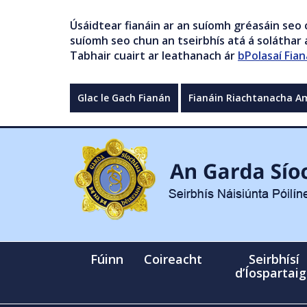
Úsáidtear fianáin ar an suíomh gréasáin seo 
suíomh seo chun an tseirbhís atá á soláthar a
Tabhair cuairt ar leathanach ár
bPolasaí Fian
Glac le Gach Fianán
Fianáin Riachtanacha A
Fúinn
Coireacht
Seirbhísí
d’Íospartai