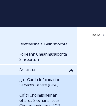
Baile
Beathaisnéisí Bainistíochta
Foireann Cheannasaíochta
Sinsearach
Ár ranna
ga - Garda Information
Services Centre (GISC)
Oifigí Choimisinéir an
Gharda Síochána, Leas-
Choimisinéir agus POR