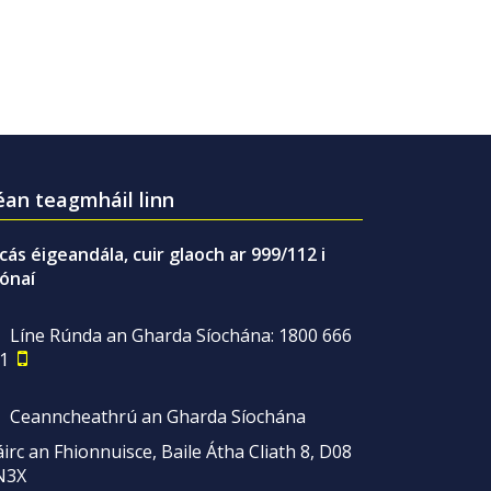
an teagmháil linn
gcás éigeandála, cuir glaoch ar 999/112 i
ónaí
Líne Rúnda an Gharda Síochána: 1800 666
1
Ceanncheathrú an Gharda Síochána
irc an Fhionnuisce, Baile Átha Cliath 8, D08
N3X