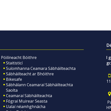
Dé
Póilíneacht Bóithre
I 
Staitisticí
gc
Suíomhanna Ceamara Sábháilteachta
Sábháilteacht ar Bhóithre
Bikesafe
11
Sábhálann Ceamaraí Sábháilteachta
Saolta
Ceamaraí Sábháilteachta
Fógraí Muirear Seasta
Pá
Ualaí néamhghnácha
H