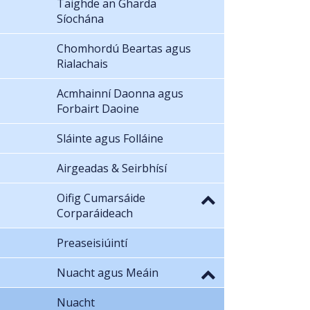
Taighde an Gharda
Síochána
Chomhordú Beartas agus
Rialachais
Acmhainní Daonna agus
Forbairt Daoine
Sláinte agus Folláine
Airgeadas & Seirbhísí
Oifig Cumarsáide
Corparáideach
Preaseisiúintí
Nuacht agus Meáin
Nuacht