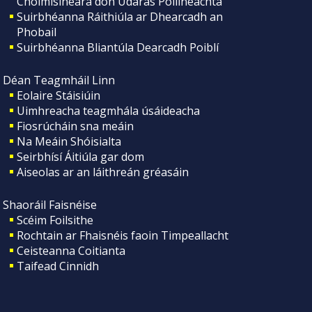
Choimisinéara don Údarás Póilíneachta
Suirbhéanna Ráithiúla ar Dhearcadh an
Phobail
Suirbhéanna Bliantúla Dearcadh Poiblí
Déan Teagmháil Linn
Eolaire Stáisiúin
Uimhreacha teagmhála úsáideacha
Fiosrúcháin sna meáin
Na Meáin Shóisialta
Seirbhísí Áitiúla gar dom
Aiseolas ar an láithreán gréasáin
Shaoráil Faisnéise
Scéim Foilsithe
Rochtain ar Fhaisnéis faoin Timpeallacht
Ceisteanna Coitianta
Taifead Cinnidh