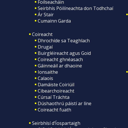
Foilseacháin
Seirbhís Póilíneachta don Todhchaí
Ár Stair
Cumainn Garda
Coireacht
Dhrochíde sa Teaghlach
Drugaí
Buirgléireacht agus Goid
Coireacht ghnéasach
Gáinneáil ar dhaoine
Ionsaithe
Calaois
Damáiste Coiriúil
Cibearchoireacht
Cúrsaí Tráchta
Dúshaothrú páistí ar líne
Coireacht fuath
Seirbhísí d’Íospartaigh