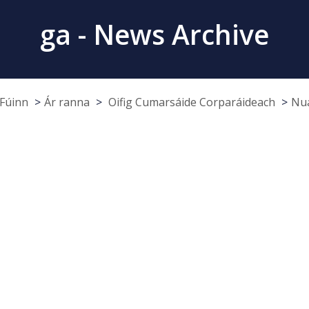
ga - News Archive
Fúinn
Ár ranna
Oifig Cumarsáide Corparáideach
Nua