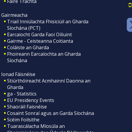
Faire Tráchta
Gairmeacha
Triail Inniúlachta Fhisiciúil an Gharda
Síochána (PCT)
Earcaiocht Garda Faoi Oiliuint
Gairme - Ceisteanna Coitianta
Coláiste an Gharda
Fhoireann Earcaíochta an Gharda
Síochána
Ionad Fáisnéise
Stiúrthóireacht Acmhainní Daonna an
Gharda
ga - Statistics
EU Presidency Events
Shaoráil Faisnéise
Cosaint Sonraí agus an Garda Síochána
Scéim Foilsithe
Tuarascálacha Míosúla an