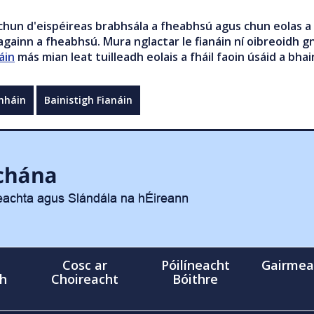
chun d'eispéireas brabhsála a fheabhsú agus chun eolas a 
gainn a fheabhsú. Mura nglactar le fianáin ní oibreoidh gn
áin
más mian leat tuilleadh eolais a fháil faoin úsáid a bhai
mháin
Bainistigh Fianáin
Cosc ar
Póilíneacht
Gairmea
gh
Choireacht
Bóithre