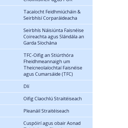
Tacaíocht Feidhmiúcháin &
Seirbhísí Corparáideacha
Seirbhís Náisiúnta Faisnéise
Coireachta agus Slándála an
Garda Síochána
TFC-Oifig an Stiúrthóra
Fheidhmeannaigh um
Theicneolaíochtaí Faisnéise
agus Cumarsáide (TFC)
Dlí
Oifig Claochlú Straitéiseach
Pleanáil Straitéiseach
Cuspóirí agus obair Aonad