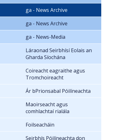
ga - News Archive
ga - News Archive
ga - News-Media
Láraonad Seirbhísí Eolais an
Gharda Síochána
Coireacht eagraithe agus
Tromchoireacht
Ár bPrionsabal Póilíneachta
Maoirseacht agus
comhlachtaí rialála
Foilseacháin
Seirbhís Póilíneachta don