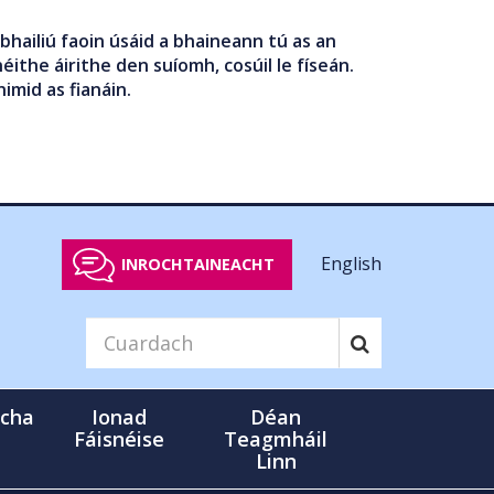
bhailiú faoin úsáid a bhaineann tú as an
éithe áirithe den suíomh, cosúil le físeán.
nimid as fianáin.
English
INROCHTAINEACHT
cha
Ionad
Déan
Fáisnéise
Teagmháil
Linn