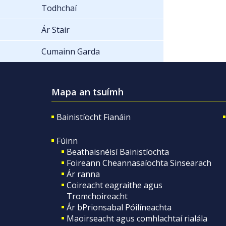
Todhchaí
Ár Stair
Cumainn Garda
Mapa an tsuímh
Bainistíocht Fianáin
Fúinn
Beathaisnéisí Bainistíochta
Foireann Cheannasaíochta Sinsearach
Ár ranna
Coireacht eagraithe agus
Tromchoireacht
Ár bPrionsabal Póilíneachta
Maoirseacht agus comhlachtaí rialála