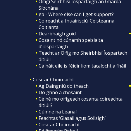
Oifigí Seirbhísí Íospartaigh an Gharda
Síochána
ga - Where else can I get support?
Coireacht a thuairisciú: Ceisteanna
Coitianta
Dearbhaigh goid
Cosaint nó cúnamh speisialta
d'íospartaigh
Teacht ar Oifig mo Sheirbhísí Íospartach
áitiúil
Cá háit eile is féidir liom tacaíocht a fháil
Cosc ar Choireacht
Ag Daingniú do theach
Do ghnó a chosaint
Cé hé mo oifigeach cosanta coireachta
áitiúil?
Cúinne na Leanaí
Feachtas ‘Glasáil agus Soilsigh’
Cosc ar Choireacht
Póilíneacht Pobail