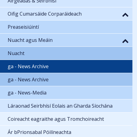
Airgeadas & Seirbhísí
Oifig Cumarsáide Corparáideach
Preaseisiúintí
Nuacht agus Meáin
Nuacht
ga - News Archive
ga - News Archive
ga - News-Media
Láraonad Seirbhísí Eolais an Gharda Síochána
Coireacht eagraithe agus Tromchoireacht
Ár bPrionsabal Póilíneachta