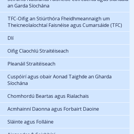
an Garda Síochána
TFC-Oifig an Stiúrthóra Fheidhmeannaigh um
Theicneolaíochtaí Faisnéise agus Cumarsáide (TFC)
Dlí
Oifig Claochlú Straitéiseach
Pleanáil Straitéiseach
Cuspóirí agus obair Aonad Taighde an Gharda
Síochána
Chomhordú Beartas agus Rialachais
Acmhainní Daonna agus Forbairt Daoine
Sláinte agus Folláine