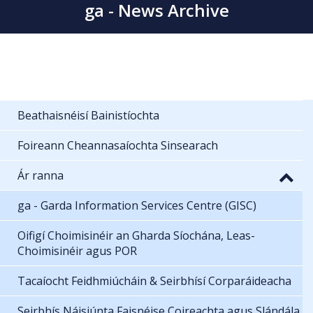
ga - News Archive
Beathaisnéisí Bainistíochta
Foireann Cheannasaíochta Sinsearach
Ár ranna
ga - Garda Information Services Centre (GISC)
Oifigí Choimisinéir an Gharda Síochána, Leas-
Choimisinéir agus POR
Tacaíocht Feidhmiúcháin & Seirbhísí Corparáideacha
Seirbhís Náisiúnta Faisnéise Coireachta agus Slándála