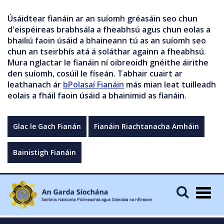
Úsáidtear fianáin ar an suíomh gréasáin seo chun
d'eispéireas brabhsála a fheabhsú agus chun eolas a
bhailiú faoin úsáid a bhaineann tú as an suíomh seo
chun an tseirbhís atá á soláthar againn a fheabhsú.
Mura nglactar le fianáin ní oibreoidh gnéithe áirithe
den suíomh, cosúil le físeán. Tabhair cuairt ar
leathanach ár
bPolasaí Fianáin
más mian leat tuilleadh
eolais a fháil faoin úsáid a bhainimid as fianáin.
Glac le Gach Fianán
Fianáin Riachtanacha Amháin
Bainistigh Fianáin
Togg
navig