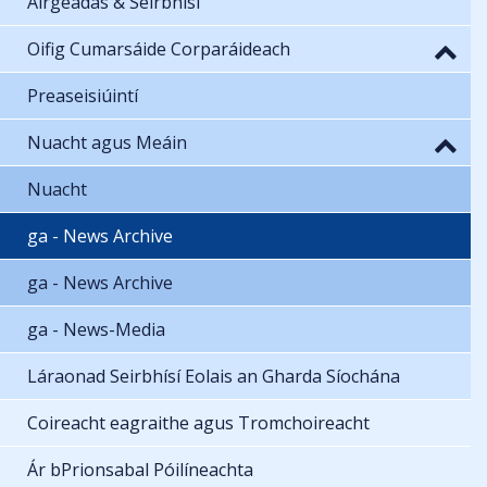
Airgeadas & Seirbhísí
Oifig Cumarsáide Corparáideach
Preaseisiúintí
Nuacht agus Meáin
Nuacht
ga - News Archive
ga - News Archive
ga - News-Media
Láraonad Seirbhísí Eolais an Gharda Síochána
Coireacht eagraithe agus Tromchoireacht
Ár bPrionsabal Póilíneachta