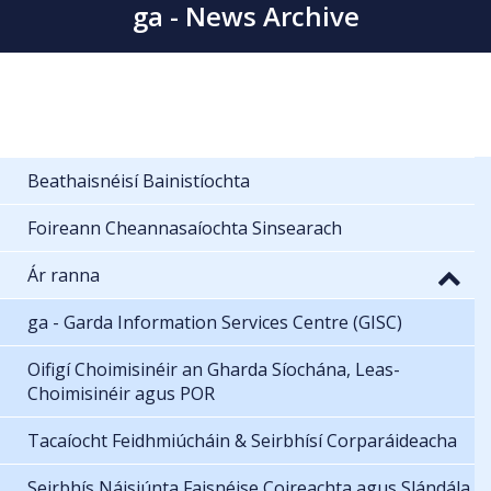
ga - News Archive
Beathaisnéisí Bainistíochta
Foireann Cheannasaíochta Sinsearach
Ár ranna
ga - Garda Information Services Centre (GISC)
Oifigí Choimisinéir an Gharda Síochána, Leas-
Choimisinéir agus POR
Tacaíocht Feidhmiúcháin & Seirbhísí Corparáideacha
Seirbhís Náisiúnta Faisnéise Coireachta agus Slándála