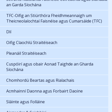
an Garda Síochána
TFC-Oifig an Stiúrthóra Fheidhmeannaigh um
Theicneolaíochtaí Faisnéise agus Cumarsáide (TFC)
Dlí
Oifig Claochlú Straitéiseach
Pleanáil Straitéiseach
Cuspóirí agus obair Aonad Taighde an Gharda
Síochána
Chomhordú Beartas agus Rialachais
Acmhainní Daonna agus Forbairt Daoine
Sláinte agus Folláine