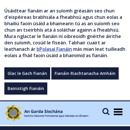
Úsáidtear fianáin ar an suíomh gréasáin seo chun
d'eispéireas brabhsála a fheabhsú agus chun eolas a
bhailiú faoin úsáid a bhaineann tú as an suíomh seo
chun an tseirbhís atá á soláthar againn a fheabhsú.
Mura nglactar le fianáin ní oibreoidh gnéithe áirithe
den suíomh, cosúil le físeán. Tabhair cuairt ar
leathanach ár
bPolasaí Fianáin
más mian leat tuilleadh
eolais a fháil faoin úsáid a bhainimid as fianáin.
Glac le Gach Fianán
Fianáin Riachtanacha Amháin
Bainistigh Fianáin
Togg
navig