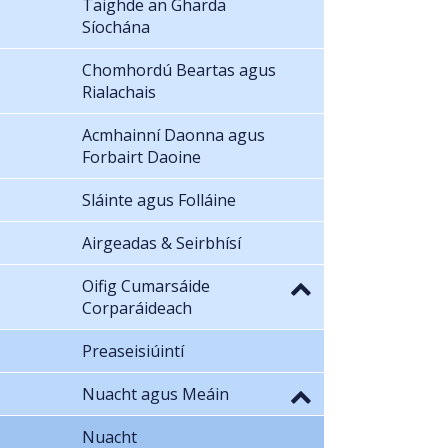
Taighde an Gharda
Síochána
Chomhordú Beartas agus
Rialachais
Acmhainní Daonna agus
Forbairt Daoine
Sláinte agus Folláine
Airgeadas & Seirbhísí
Oifig Cumarsáide
Corparáideach
Preaseisiúintí
Nuacht agus Meáin
Nuacht