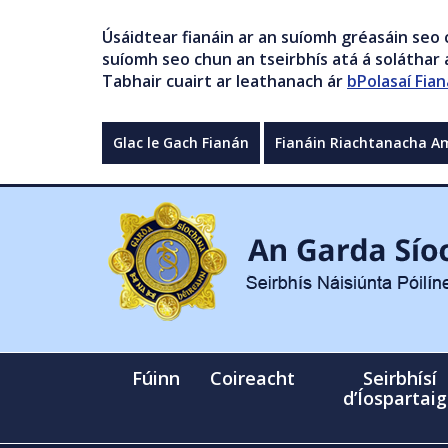
Úsáidtear fianáin ar an suíomh gréasáin seo 
suíomh seo chun an tseirbhís atá á soláthar a
Tabhair cuairt ar leathanach ár
bPolasaí Fian
Glac le Gach Fianán
Fianáin Riachtanacha A
Fúinn
Coireacht
Seirbhísí
d’Íospartai