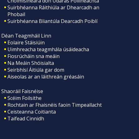
Choimisinéara don Údarás Póilíneachta
Suirbhéanna Ráithiúla ar Dhearcadh an
Phobail
Suirbhéanna Bliantúla Dearcadh Poiblí
Déan Teagmháil Linn
Eolaire Stáisiúin
Uimhreacha teagmhála úsáideacha
Fiosrúcháin sna meáin
Na Meáin Shóisialta
Seirbhísí Áitiúla gar dom
Aiseolas ar an láithreán gréasáin
Shaoráil Faisnéise
Scéim Foilsithe
Rochtain ar Fhaisnéis faoin Timpeallacht
Ceisteanna Coitianta
Taifead Cinnidh