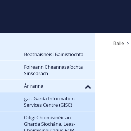
Baile
Beathaisnéisí Bainistíochta
Foireann Cheannasaíochta
Sinsearach
Ár ranna
ga - Garda Information
Services Centre (GISC)
Oifigí Choimisinéir an
Gharda Síochána, Leas-
Choimisinéir agus POR