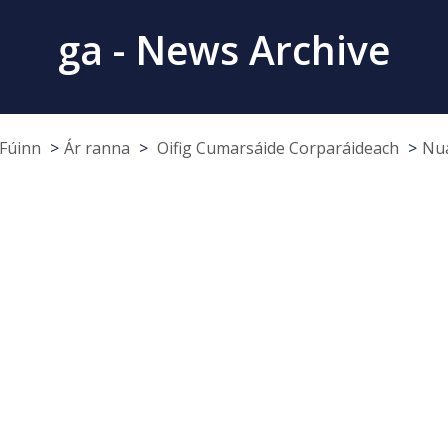
ga - News Archive
Fúinn
Ár ranna
Oifig Cumarsáide Corparáideach
Nua