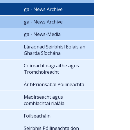
ga - News Archive
ga - News Archive
ga - News-Media
Láraonad Seirbhísí Eolais an
Gharda Síochána
Coireacht eagraithe agus
Tromchoireacht
Ár bPrionsabal Póilíneachta
Maoirseacht agus
comhlachtaí rialála
Foilseacháin
Seirbhís Póilíneachta don