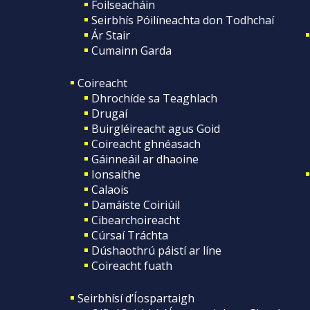
Foilseacháin
Seirbhís Póilíneachta don Todhchaí
Ár Stair
Cumainn Garda
Coireacht
Dhrochíde sa Teaghlach
Drugaí
Buirgléireacht agus Goid
Coireacht ghnéasach
Gáinneáil ar dhaoine
Ionsaithe
Calaois
Damáiste Coiriúil
Cibearchoireacht
Cúrsaí Tráchta
Dúshaothrú páistí ar líne
Coireacht fuath
Seirbhísí d’Íospartaigh