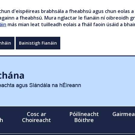
chun d'eispéireas brabhsála a fheabhsú agus chun eolas a 
gainn a fheabhsú. Mura nglactar le fianáin ní oibreoidh gn
áin
más mian leat tuilleadh eolais a fháil faoin úsáid a bhai
mháin
Bainistigh Fianáin
Cosc ar
Póilíneacht
Gairmea
gh
Choireacht
Bóithre