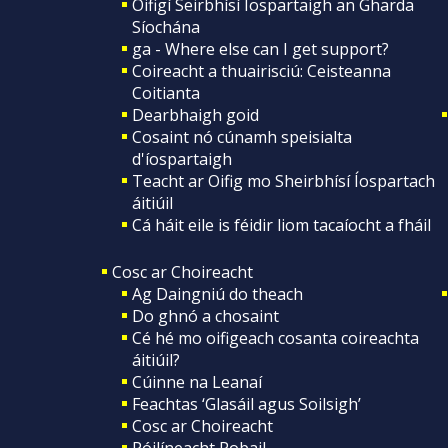
Oifigí Seirbhísí Íospartaigh an Gharda
Síochána
ga - Where else can I get support?
Coireacht a thuairisciú: Ceisteanna
Coitianta
Dearbhaigh goid
Cosaint nó cúnamh speisialta
d'íospartaigh
Teacht ar Oifig mo Sheirbhísí Íospartach
áitiúil
Cá háit eile is féidir liom tacaíocht a fháil
Cosc ar Choireacht
Ag Daingniú do theach
Do ghnó a chosaint
Cé hé mo oifigeach cosanta coireachta
áitiúil?
Cúinne na Leanaí
Feachtas ‘Glasáil agus Soilsigh’
Cosc ar Choireacht
Póilíneacht Pobail