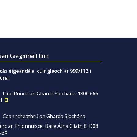
an teagmháil linn
gcás éigeandála, cuir glaoch ar 999/112 i
ónaí
Líne Rúnda an Gharda Síochána: 1800 666
1
Ceanncheathrú an Gharda Síochána
irc an Fhionnuisce, Baile Átha Cliath 8, D08
N3X