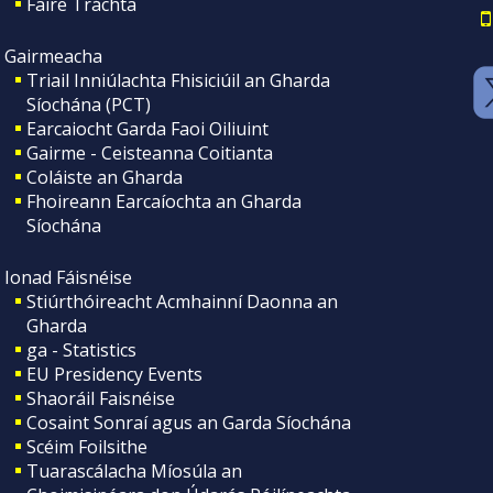
Faire Tráchta
Gairmeacha
Triail Inniúlachta Fhisiciúil an Gharda
Síochána (PCT)
Earcaiocht Garda Faoi Oiliuint
Gairme - Ceisteanna Coitianta
Coláiste an Gharda
Fhoireann Earcaíochta an Gharda
Síochána
Ionad Fáisnéise
Stiúrthóireacht Acmhainní Daonna an
Gharda
ga - Statistics
EU Presidency Events
Shaoráil Faisnéise
Cosaint Sonraí agus an Garda Síochána
Scéim Foilsithe
Tuarascálacha Míosúla an