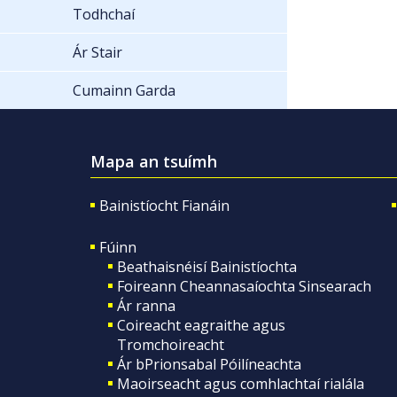
Todhchaí
Ár Stair
Cumainn Garda
Mapa an tsuímh
Bainistíocht Fianáin
Fúinn
Beathaisnéisí Bainistíochta
Foireann Cheannasaíochta Sinsearach
Ár ranna
Coireacht eagraithe agus
Tromchoireacht
Ár bPrionsabal Póilíneachta
Maoirseacht agus comhlachtaí rialála