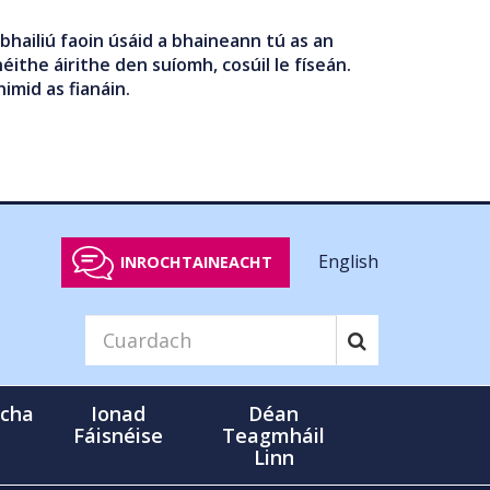
bhailiú faoin úsáid a bhaineann tú as an
éithe áirithe den suíomh, cosúil le físeán.
nimid as fianáin.
English
INROCHTAINEACHT
cha
Ionad
Déan
Fáisnéise
Teagmháil
Linn