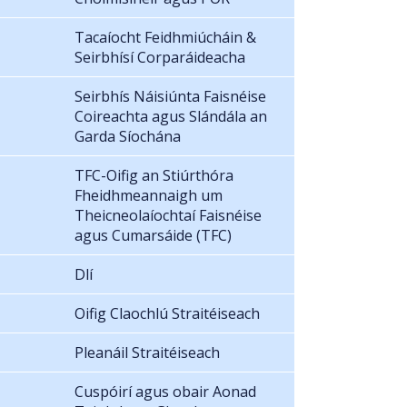
Tacaíocht Feidhmiúcháin &
Seirbhísí Corparáideacha
Seirbhís Náisiúnta Faisnéise
Coireachta agus Slándála an
Garda Síochána
TFC-Oifig an Stiúrthóra
Fheidhmeannaigh um
Theicneolaíochtaí Faisnéise
agus Cumarsáide (TFC)
Dlí
Oifig Claochlú Straitéiseach
Pleanáil Straitéiseach
Cuspóirí agus obair Aonad