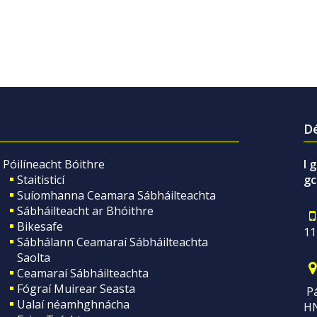
Dé
Póilíneacht Bóithre
I 
Staitisticí
gc
Suíomhanna Ceamara Sábháilteachta
Sábháilteacht ar Bhóithre
Bikesafe
11
Sábhálann Ceamaraí Sábháilteachta
Saolta
Ceamaraí Sábháilteachta
Fógraí Muirear Seasta
Pá
Ualaí néamhghnácha
H