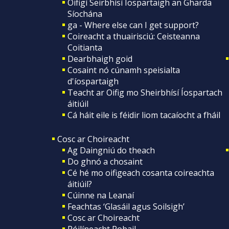
Oifigí Seirbhísí Íospartaigh an Gharda
Síochána
ga - Where else can I get support?
Coireacht a thuairisciú: Ceisteanna
Coitianta
Dearbhaigh goid
Cosaint nó cúnamh speisialta
d'íospartaigh
Teacht ar Oifig mo Sheirbhísí Íospartach
áitiúil
Cá háit eile is féidir liom tacaíocht a fháil
Cosc ar Choireacht
Ag Daingniú do theach
Do ghnó a chosaint
Cé hé mo oifigeach cosanta coireachta
áitiúil?
Cúinne na Leanaí
Feachtas ‘Glasáil agus Soilsigh’
Cosc ar Choireacht
Póilíneacht Pobail