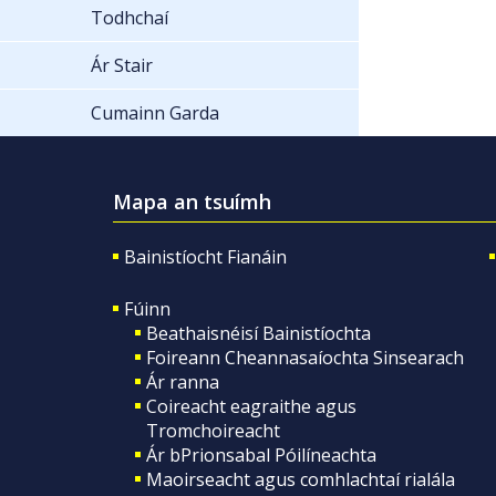
Todhchaí
Ár Stair
Cumainn Garda
Mapa an tsuímh
Bainistíocht Fianáin
Fúinn
Beathaisnéisí Bainistíochta
Foireann Cheannasaíochta Sinsearach
Ár ranna
Coireacht eagraithe agus
Tromchoireacht
Ár bPrionsabal Póilíneachta
Maoirseacht agus comhlachtaí rialála