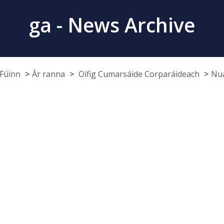
ga - News Archive
Fúinn
Ár ranna
Oifig Cumarsáide Corparáideach
Nua