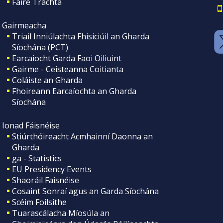
Faire Tráchta
Gairmeacha
Triail Inniúlachta Fhisiciúil an Gharda
Síochána (PCT)
Earcaiocht Garda Faoi Oiliuint
Gairme - Ceisteanna Coitianta
Coláiste an Gharda
Fhoireann Earcaíochta an Gharda
Síochána
Ionad Fáisnéise
Stiúrthóireacht Acmhainní Daonna an
Gharda
ga - Statistics
EU Presidency Events
Shaoráil Faisnéise
Cosaint Sonraí agus an Garda Síochána
Scéim Foilsithe
Tuarascálacha Míosúla an