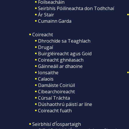
Foilseacháin
Seirbhís Póilíneachta don Todhchaí
Ár Stair
Cumainn Garda
Coireacht
Dhrochíde sa Teaghlach
Drugaí
Buirgléireacht agus Goid
Coireacht ghnéasach
Gáinneáil ar dhaoine
Ionsaithe
Calaois
Damáiste Coiriúil
Cibearchoireacht
Cúrsaí Tráchta
Dúshaothrú páistí ar líne
Coireacht fuath
Seirbhísí d’Íospartaigh