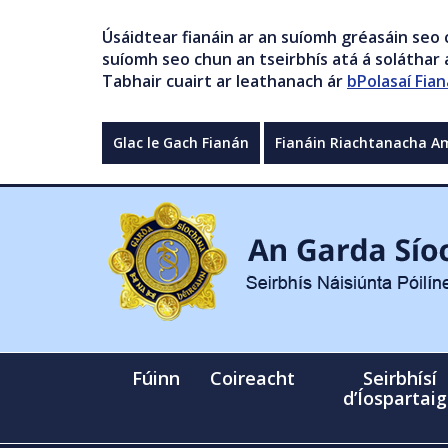
Úsáidtear fianáin ar an suíomh gréasáin seo 
suíomh seo chun an tseirbhís atá á soláthar a
Tabhair cuairt ar leathanach ár
bPolasaí Fian
Glac le Gach Fianán
Fianáin Riachtanacha A
Fúinn
Coireacht
Seirbhísí
d’Íospartai