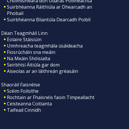
Choimisinéara don Údarás Póilíneachta
Suirbhéanna Ráithiúla ar Dhearcadh an
Phobail
Suirbhéanna Bliantúla Dearcadh Poiblí
Déan Teagmháil Linn
Eolaire Stáisiúin
Uimhreacha teagmhála úsáideacha
Fiosrúcháin sna meáin
Na Meáin Shóisialta
Seirbhísí Áitiúla gar dom
Aiseolas ar an láithreán gréasáin
Shaoráil Faisnéise
Scéim Foilsithe
Rochtain ar Fhaisnéis faoin Timpeallacht
Ceisteanna Coitianta
Taifead Cinnidh