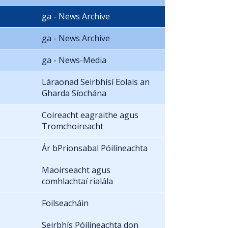
ga - News Archive
ga - News Archive
ga - News-Media
Láraonad Seirbhísí Eolais an
Gharda Síochána
Coireacht eagraithe agus
Tromchoireacht
Ár bPrionsabal Póilíneachta
Maoirseacht agus
comhlachtaí rialála
Foilseacháin
Seirbhís Póilíneachta don