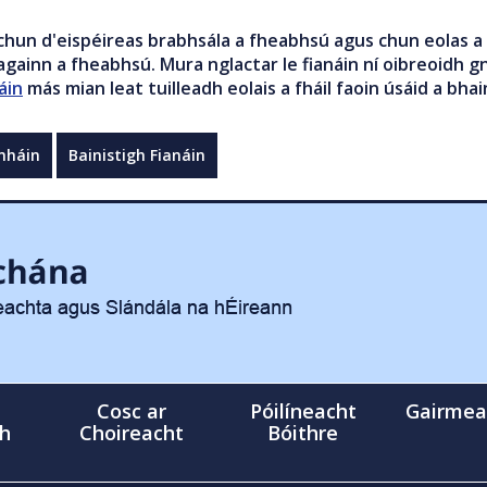
chun d'eispéireas brabhsála a fheabhsú agus chun eolas a 
gainn a fheabhsú. Mura nglactar le fianáin ní oibreoidh gn
áin
más mian leat tuilleadh eolais a fháil faoin úsáid a bhai
mháin
Bainistigh Fianáin
Cosc ar
Póilíneacht
Gairmea
gh
Choireacht
Bóithre