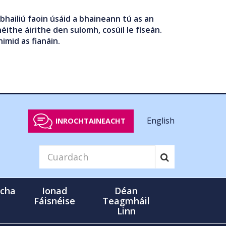
bhailiú faoin úsáid a bhaineann tú as an
éithe áirithe den suíomh, cosúil le físeán.
nimid as fianáin.
English
INROCHTAINEACHT
cha
Ionad
Déan
Fáisnéise
Teagmháil
Linn