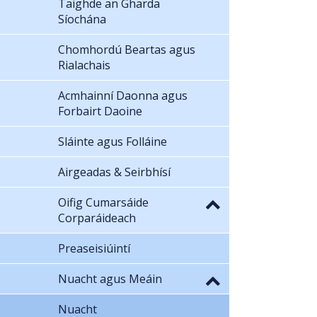
Taighde an Gharda
Síochána
Chomhordú Beartas agus
Rialachais
Acmhainní Daonna agus
Forbairt Daoine
Sláinte agus Folláine
Airgeadas & Seirbhísí
Oifig Cumarsáide
Corparáideach
Preaseisiúintí
Nuacht agus Meáin
Nuacht