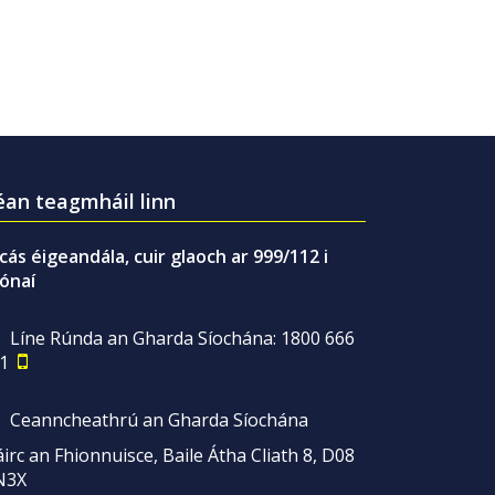
an teagmháil linn
gcás éigeandála, cuir glaoch ar 999/112 i
ónaí
Líne Rúnda an Gharda Síochána: 1800 666
1
Ceanncheathrú an Gharda Síochána
irc an Fhionnuisce, Baile Átha Cliath 8, D08
N3X