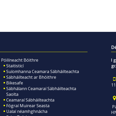
Dé
Póilíneacht Bóithre
I 
Staitisticí
gc
Suíomhanna Ceamara Sábháilteachta
Sábháilteacht ar Bhóithre
Bikesafe
11
Sábhálann Ceamaraí Sábháilteachta
Saolta
Ceamaraí Sábháilteachta
Fógraí Muirear Seasta
Pá
Ualaí néamhghnácha
H