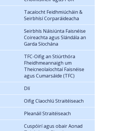
Tacaíocht Feidhmiúcháin &
Seirbhísí Corparáideacha
Seirbhís Náisiúnta Faisnéise
Coireachta agus Slándála an
Garda Síochána
TFC-Oifig an Stiúrthóra
Fheidhmeannaigh um
Theicneolaíochtaí Faisnéise
agus Cumarsáide (TFC)
Dlí
Oifig Claochlú Straitéiseach
Pleanáil Straitéiseach
Cuspóirí agus obair Aonad