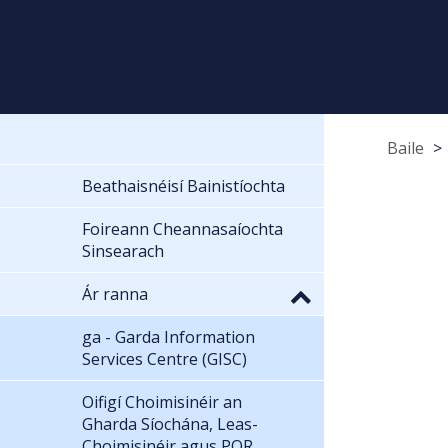
Baile
Beathaisnéisí Bainistíochta
Foireann Cheannasaíochta
Sinsearach
Ár ranna
ga - Garda Information
Services Centre (GISC)
Oifigí Choimisinéir an
Gharda Síochána, Leas-
Choimisinéir agus POR