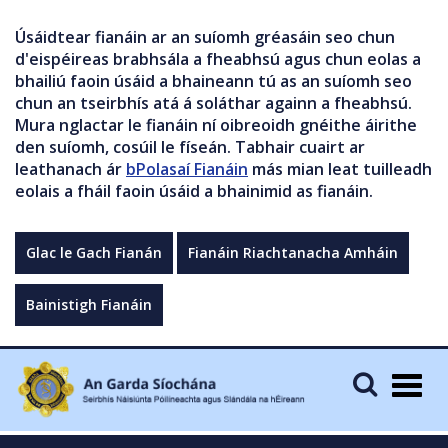
Úsáidtear fianáin ar an suíomh gréasáin seo chun
d'eispéireas brabhsála a fheabhsú agus chun eolas a
bhailiú faoin úsáid a bhaineann tú as an suíomh seo
chun an tseirbhís atá á soláthar againn a fheabhsú.
Mura nglactar le fianáin ní oibreoidh gnéithe áirithe
den suíomh, cosúil le físeán. Tabhair cuairt ar
leathanach ár
bPolasaí Fianáin
más mian leat tuilleadh
eolais a fháil faoin úsáid a bhainimid as fianáin.
Glac le Gach Fianán
Fianáin Riachtanacha Amháin
Bainistigh Fianáin
Togg
navig