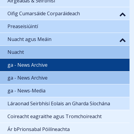
Airgeadas & Seirbhísí
Oifig Cumarsáide Corparáideach
Preaseisiúintí
Nuacht agus Meáin
Nuacht
ga - News Archive
ga - News Archive
ga - News-Media
Láraonad Seirbhísí Eolais an Gharda Síochána
Coireacht eagraithe agus Tromchoireacht
Ár bPrionsabal Póilíneachta