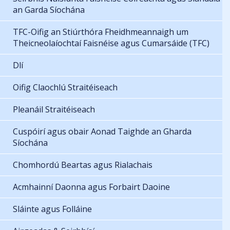
an Garda Síochána
TFC-Oifig an Stiúrthóra Fheidhmeannaigh um
Theicneolaíochtaí Faisnéise agus Cumarsáide (TFC)
Dlí
Oifig Claochlú Straitéiseach
Pleanáil Straitéiseach
Cuspóirí agus obair Aonad Taighde an Gharda
Síochána
Chomhordú Beartas agus Rialachais
Acmhainní Daonna agus Forbairt Daoine
Sláinte agus Folláine