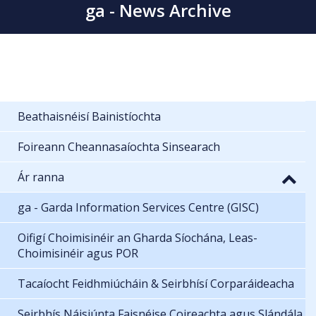
ga - News Archive
Beathaisnéisí Bainistíochta
Foireann Cheannasaíochta Sinsearach
Ár ranna
ga - Garda Information Services Centre (GISC)
Oifigí Choimisinéir an Gharda Síochána, Leas-
Choimisinéir agus POR
Tacaíocht Feidhmiúcháin & Seirbhísí Corparáideacha
Seirbhís Náisiúnta Faisnéise Coireachta agus Slándála