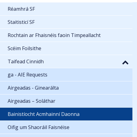
Réamhrá SF
Staitisticí SF
Rochtain ar Fhaisnéis faoin Timpeallacht
Scéim Foilsithe
Taifead Cinnidh
ga - AIE Requests
Airgeadas - Ginearálta
Airgeadas – Soláthar
Bainistíocht Acmhainní Daonna
Oifig um Shaoráil Faisnéise