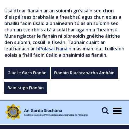
Úsáidtear fianáin ar an suíomh gréasáin seo chun
d'eispéireas brabhsála a fheabhsú agus chun eolas a
bhailiú faoin úsáid a bhaineann tú as an suíomh seo
chun an tseirbhís atá á soláthar againn a fheabhsú.
Mura nglactar le fianáin ní oibreoidh gnéithe áirithe
den suíomh, cosúil le físeán. Tabhair cuairt ar
leathanach ár
bPolasaí Fianáin
más mian leat tuilleadh
eolais a fháil faoin úsáid a bhainimid as fianáin.
Glac le Gach Fianán
Fianáin Riachtanacha Amháin
Bainistigh Fianáin
Togg
navig