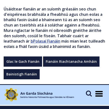
Úsáidtear fianáin ar an suíomh gréasáin seo chun
d'eispéireas brabhsála a fheabhsú agus chun eolas a
bhailiú faoin úsáid a bhaineann tú as an suíomh seo
chun an tseirbhís atá á soláthar againn a fheabhsú.
Mura nglactar le fianáin ní oibreoidh gnéithe áirithe
den suíomh, cosúil le físeán. Tabhair cuairt ar
leathanach ár
bPolasaí Fianáin
más mian leat tuilleadh
eolais a fháil faoin úsáid a bhainimid as fianáin.
Glac le Gach Fianán
Fianáin Riachtanacha Amháin
Bainistigh Fianáin
Togg
navig