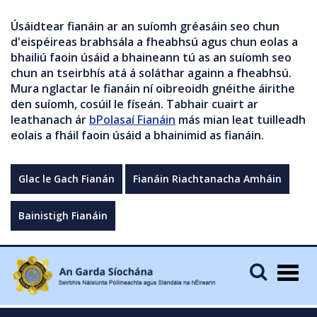
Úsáidtear fianáin ar an suíomh gréasáin seo chun
d'eispéireas brabhsála a fheabhsú agus chun eolas a
bhailiú faoin úsáid a bhaineann tú as an suíomh seo
chun an tseirbhís atá á soláthar againn a fheabhsú.
Mura nglactar le fianáin ní oibreoidh gnéithe áirithe
den suíomh, cosúil le físeán. Tabhair cuairt ar
leathanach ár
bPolasaí Fianáin
más mian leat tuilleadh
eolais a fháil faoin úsáid a bhainimid as fianáin.
Glac le Gach Fianán
Fianáin Riachtanacha Amháin
Bainistigh Fianáin
Togg
navig