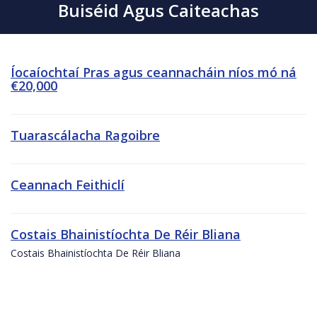
Buiséid Agus Caiteachas
Íocaíochtaí Pras agus ceannacháin níos mó ná
€20,000
Tuarascálacha Ragoibre
Ceannach Feithiclí
Costais Bhainistíochta De Réir Bliana
Costais Bhainistíochta De Réir Bliana