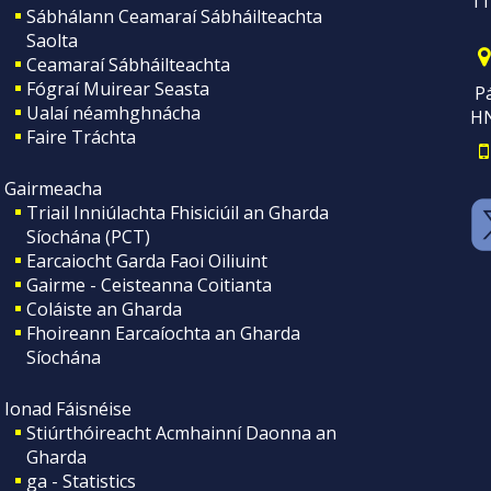
11
Sábhálann Ceamaraí Sábháilteachta
Saolta
Ceamaraí Sábháilteachta
Fógraí Muirear Seasta
Pá
Ualaí néamhghnácha
H
Faire Tráchta
Gairmeacha
Triail Inniúlachta Fhisiciúil an Gharda
Síochána (PCT)
Earcaiocht Garda Faoi Oiliuint
Gairme - Ceisteanna Coitianta
Coláiste an Gharda
Fhoireann Earcaíochta an Gharda
Síochána
Ionad Fáisnéise
Stiúrthóireacht Acmhainní Daonna an
Gharda
ga - Statistics