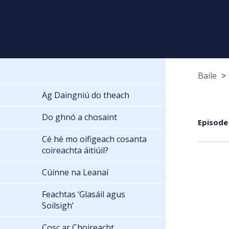
Baile
Ag Daingniú do theach
Do ghnó a chosaint
Episode
Cé hé mo oifigeach cosanta
coireachta áitiúil?
Cúinne na Leanaí
Feachtas ‘Glasáil agus
Soilsigh’
Cosc ar Choireacht