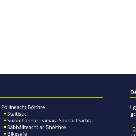
Dé
Póilíneacht Bóithre
I 
Staitisticí
gc
Suíomhanna Ceamara Sábháilteachta
Sábháilteacht ar Bhóithre
Bikesafe