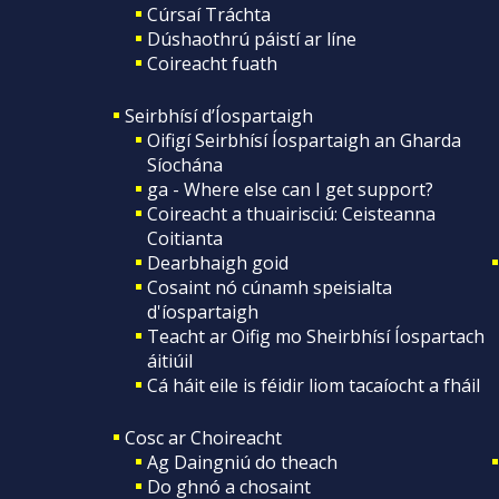
Cúrsaí Tráchta
Dúshaothrú páistí ar líne
Coireacht fuath
Seirbhísí d’Íospartaigh
Oifigí Seirbhísí Íospartaigh an Gharda
Síochána
ga - Where else can I get support?
Coireacht a thuairisciú: Ceisteanna
Coitianta
Dearbhaigh goid
Cosaint nó cúnamh speisialta
d'íospartaigh
Teacht ar Oifig mo Sheirbhísí Íospartach
áitiúil
Cá háit eile is féidir liom tacaíocht a fháil
Cosc ar Choireacht
Ag Daingniú do theach
Do ghnó a chosaint