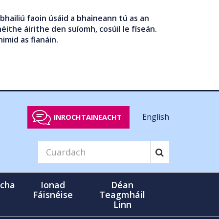
bhailiú faoin úsáid a bhaineann tú as an
éithe áirithe den suíomh, cosúil le físeán.
nimid as fianáin.
English
INROCHTAINEACHT
cha
Ionad
Déan
Fáisnéise
Teagmháil
Linn