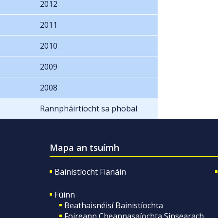
2012
2011
2010
2009
2008
Rannpháirtíocht sa phobal
Mapa an tsuímh
Bainistíocht Fianáin
Fúinn
Beathaisnéisí Bainistíochta
Foireann Cheannasaíochta Sinsearach