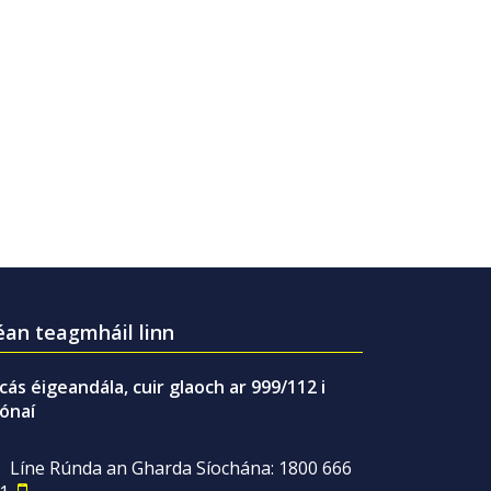
an teagmháil linn
gcás éigeandála, cuir glaoch ar 999/112 i
ónaí
Líne Rúnda an Gharda Síochána: 1800 666