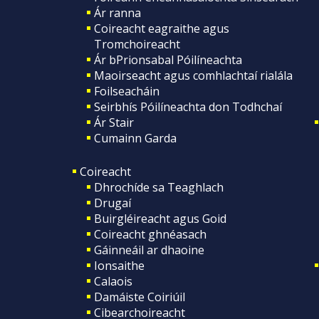
Ár ranna
Coireacht eagraithe agus
Tromchoireacht
Ár bPrionsabal Póilíneachta
Maoirseacht agus comhlachtaí rialála
Foilseacháin
Seirbhís Póilíneachta don Todhchaí
Ár Stair
Cumainn Garda
Coireacht
Dhrochíde sa Teaghlach
Drugaí
Buirgléireacht agus Goid
Coireacht ghnéasach
Gáinneáil ar dhaoine
Ionsaithe
Calaois
Damáiste Coiriúil
Cibearchoireacht