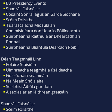
EU Presidency Events
Shaoráil Faisnéise
Cosaint Sonraí agus an Garda Síochána
Scéim Foilsithe
Tuarascálacha Míosúla an
Choimisinéara don Údarás Póilíneachta
Suirbhéanna Ráithiúla ar Dhearcadh an
Phobail
Suirbhéanna Bliantúla Dearcadh Poiblí
Déan Teagmháil Linn
Eolaire Stáisiúin
Uimhreacha teagmhála úsáideacha
Fiosrúcháin sna meáin
Na Meáin Shóisialta
Seirbhísí Áitiúla gar dom
Aiseolas ar an láithreán gréasáin
Shaoráil Faisnéise
Scéim Foilsithe