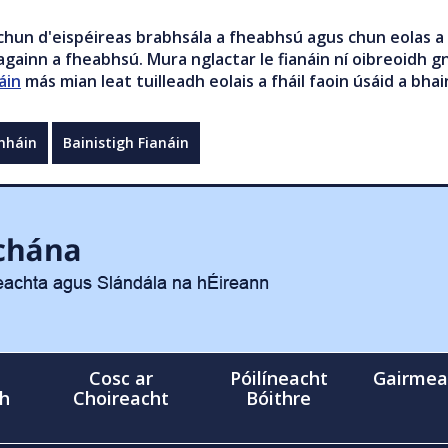
chun d'eispéireas brabhsála a fheabhsú agus chun eolas a 
gainn a fheabhsú. Mura nglactar le fianáin ní oibreoidh gn
áin
más mian leat tuilleadh eolais a fháil faoin úsáid a bhai
mháin
Bainistigh Fianáin
Cosc ar
Póilíneacht
Gairmea
gh
Choireacht
Bóithre