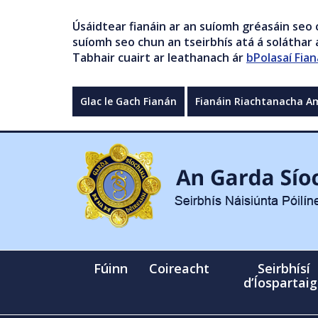
Úsáidtear fianáin ar an suíomh gréasáin seo 
suíomh seo chun an tseirbhís atá á soláthar a
Tabhair cuairt ar leathanach ár
bPolasaí Fian
Glac le Gach Fianán
Fianáin Riachtanacha A
Fúinn
Coireacht
Seirbhísí
d’Íospartai