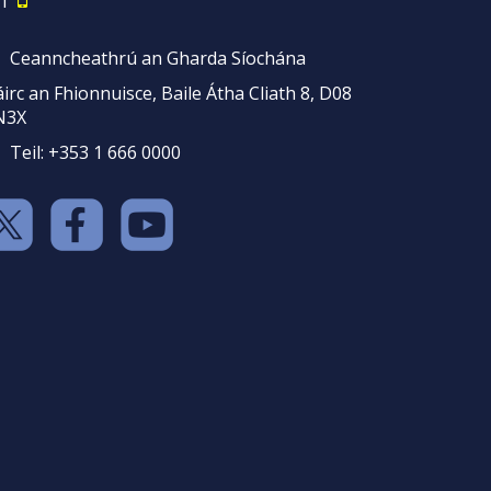
1
Ceanncheathrú an Gharda Síochána
irc an Fhionnuisce, Baile Átha Cliath 8, D08
N3X
Teil: +353 1 666 0000