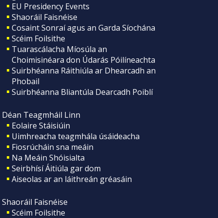
EU Presidency Events
Shaoráil Faisnéise
Cosaint Sonraí agus an Garda Síochána
Scéim Foilsithe
Tuarascálacha Míosúla an
Choimisinéara don Údarás Póilíneachta
Suirbhéanna Ráithiúla ar Dhearcadh an
Phobail
Suirbhéanna Bliantúla Dearcadh Poiblí
Déan Teagmháil Linn
Eolaire Stáisiúin
Uimhreacha teagmhála úsáideacha
Fiosrúcháin sna meáin
Na Meáin Shóisialta
Seirbhísí Áitiúla gar dom
Aiseolas ar an láithreán gréasáin
Shaoráil Faisnéise
Scéim Foilsithe