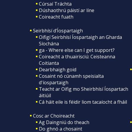
Cúrsaí Tráchta
Dúshaothrú páistí ar líne
Coireacht fuath
Seirbhísí d’Íospartaigh
Oifigí Seirbhísí Íospartaigh an Gharda
Síochána
ga - Where else can I get support?
Coireacht a thuairisciú: Ceisteanna
Coitianta
Dearbhaigh goid
Cosaint nó cúnamh speisialta
d'íospartaigh
Teacht ar Oifig mo Sheirbhísí Íospartach
áitiúil
Cá háit eile is féidir liom tacaíocht a fháil
Cosc ar Choireacht
Ag Daingniú do theach
Do ghnó a chosaint