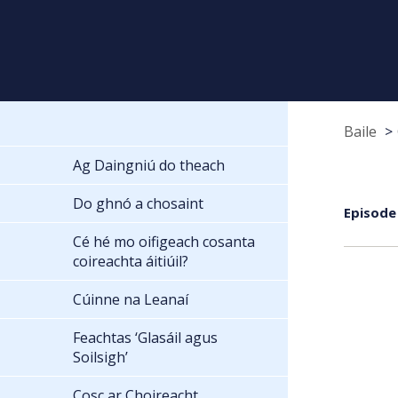
Baile
Ag Daingniú do theach
Do ghnó a chosaint
Episode
Cé hé mo oifigeach cosanta
coireachta áitiúil?
Cúinne na Leanaí
Feachtas ‘Glasáil agus
Soilsigh’
Cosc ar Choireacht