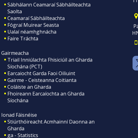
11
Sábhálann Ceamaraí Sábháilteachta
Saolta
Ceamaraí Sábháilteachta
Fógraí Muirear Seasta
Pá
Ualaí néamhghnácha
H
Faire Tráchta
Gairmeacha
Triail Inniúlachta Fhisiciúil an Gharda
Síochána (PCT)
Earcaiocht Garda Faoi Oiliuint
Gairme - Ceisteanna Coitianta
Coláiste an Gharda
Fhoireann Earcaíochta an Gharda
Síochána
Ionad Fáisnéise
Stiúrthóireacht Acmhainní Daonna an
Gharda
ga - Statistics