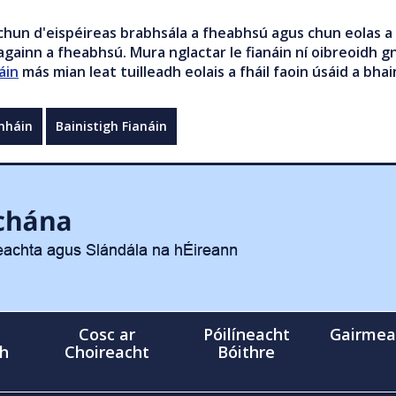
chun d'eispéireas brabhsála a fheabhsú agus chun eolas a 
gainn a fheabhsú. Mura nglactar le fianáin ní oibreoidh gn
áin
más mian leat tuilleadh eolais a fháil faoin úsáid a bhai
mháin
Bainistigh Fianáin
Cosc ar
Póilíneacht
Gairmea
gh
Choireacht
Bóithre