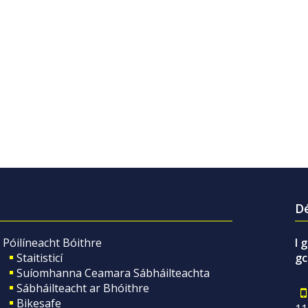
Dé
Póilíneacht Bóithre
I 
Staitisticí
gc
Suíomhanna Ceamara Sábháilteachta
Sábháilteacht ar Bhóithre
Bikesafe