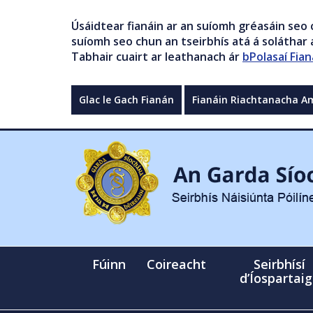
Úsáidtear fianáin ar an suíomh gréasáin seo 
suíomh seo chun an tseirbhís atá á soláthar a
Tabhair cuairt ar leathanach ár
bPolasaí Fian
Glac le Gach Fianán
Fianáin Riachtanacha A
Fúinn
Coireacht
Seirbhísí
d’Íospartai