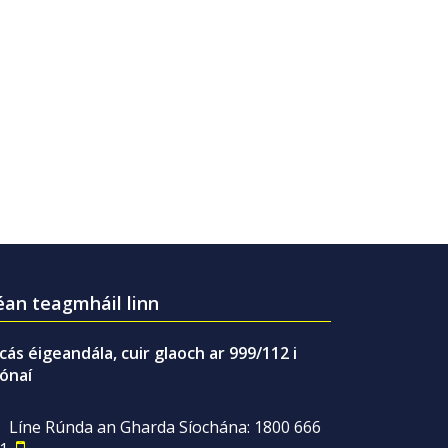
an teagmháil linn
gcás éigeandála, cuir glaoch ar 999/112 i
ónaí
Líne Rúnda an Gharda Síochána: 1800 666