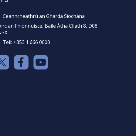
1
Ceanncheathrú an Gharda Síochána
irc an Fhionnuisce, Baile Átha Cliath 8, D08
N3X
Teil: +353 1 666 0000