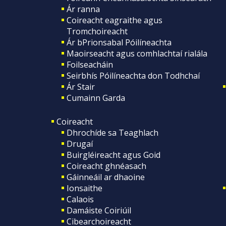
Ár ranna
Coireacht eagraithe agus
Tromchoireacht
Ár bPrionsabal Póilíneachta
Maoirseacht agus comhlachtaí rialála
Foilseacháin
Seirbhís Póilíneachta don Todhchaí
Ár Stair
Cumainn Garda
Coireacht
Dhrochíde sa Teaghlach
Drugaí
Buirgléireacht agus Goid
Coireacht ghnéasach
Gáinneáil ar dhaoine
Ionsaithe
Calaois
Damáiste Coiriúil
Cibearchoireacht