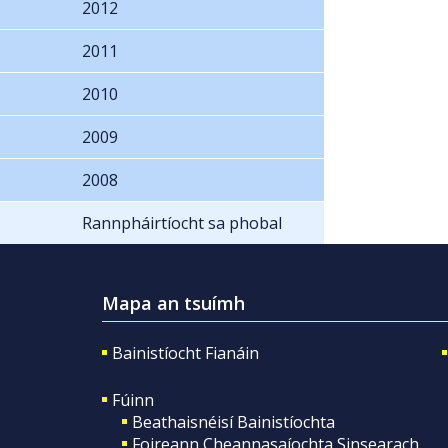
2012
2011
2010
2009
2008
Rannpháirtíocht sa phobal
Mapa an tsuímh
Bainistíocht Fianáin
Fúinn
Beathaisnéisí Bainistíochta
Foireann Cheannasaíochta Sinsearach