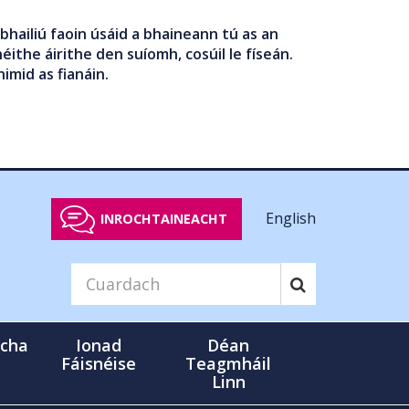
bhailiú faoin úsáid a bhaineann tú as an
éithe áirithe den suíomh, cosúil le físeán.
nimid as fianáin.
English
INROCHTAINEACHT
cha
Ionad
Déan
Fáisnéise
Teagmháil
Linn