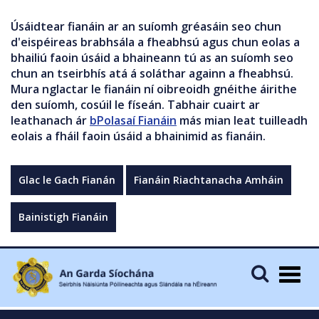
Úsáidtear fianáin ar an suíomh gréasáin seo chun
d'eispéireas brabhsála a fheabhsú agus chun eolas a
bhailiú faoin úsáid a bhaineann tú as an suíomh seo
chun an tseirbhís atá á soláthar againn a fheabhsú.
Mura nglactar le fianáin ní oibreoidh gnéithe áirithe
den suíomh, cosúil le físeán. Tabhair cuairt ar
leathanach ár
bPolasaí Fianáin
más mian leat tuilleadh
eolais a fháil faoin úsáid a bhainimid as fianáin.
Glac le Gach Fianán
Fianáin Riachtanacha Amháin
Bainistigh Fianáin
Togg
navig