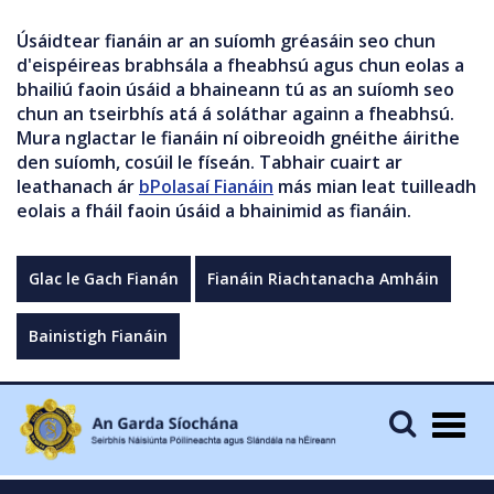
Úsáidtear fianáin ar an suíomh gréasáin seo chun
d'eispéireas brabhsála a fheabhsú agus chun eolas a
bhailiú faoin úsáid a bhaineann tú as an suíomh seo
chun an tseirbhís atá á soláthar againn a fheabhsú.
Mura nglactar le fianáin ní oibreoidh gnéithe áirithe
den suíomh, cosúil le físeán. Tabhair cuairt ar
leathanach ár
bPolasaí Fianáin
más mian leat tuilleadh
eolais a fháil faoin úsáid a bhainimid as fianáin.
Glac le Gach Fianán
Fianáin Riachtanacha Amháin
Bainistigh Fianáin
Togg
navig